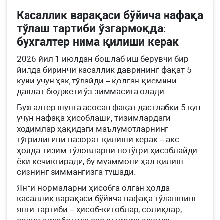
Касаллик варақаси бўйича нафақа
тўлаш тартиби ўзгармоқда:
бухгалтер нима қилиши керак
2026 йил 1 июлдан бошлаб иш берувчи бир
йилда биринчи касаллик даврининг фақат 5
куни учун ҳақ тўлайди – қолган қисмини
давлат бюджети ўз зиммасига олади.
Бухгалтер шунга асосан фақат дастлабки 5 кун
учун нафақа ҳисоблаши, тизимлардаги
ходимлар ҳақидаги маълумотларнинг
тўғрилигини назорат қилиши керак – акс
ҳолда тизим тўловларни нотўғри ҳисоблайди
ёки кечиктиради, бу муаммони ҳал қилиш
сизнинг зиммангизга тушади.
Янги нормаларни ҳисобга олган ҳолда
касаллик варақаси бўйича нафақа тўлашнинг
янги тартиби – ҳисоб-китоблар, солиқлар,