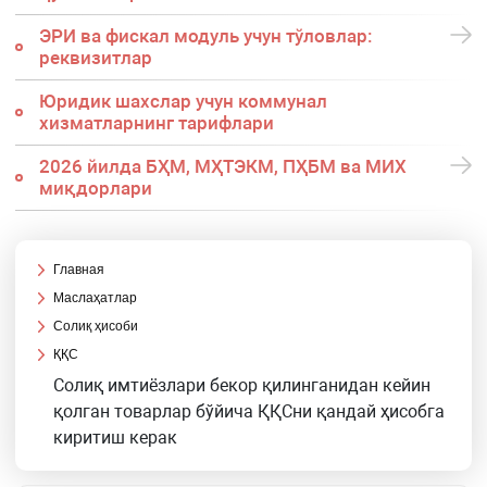
ЭРИ ва фискал модуль учун тўловлар:
реквизитлар
Юридик шахслар учун коммунал
хизматларнинг тарифлари
2026 йилда БҲМ, МҲТЭКМ, ПҲБМ ва МИХ
миқдорлари
Главная
Маслаҳатлар
Солиқ ҳисоби
ҚҚС
Солиқ имтиёзлари бекор қилинганидан кейин
қолган товарлар бўйича ҚҚСни қандай ҳисобга
киритиш керак