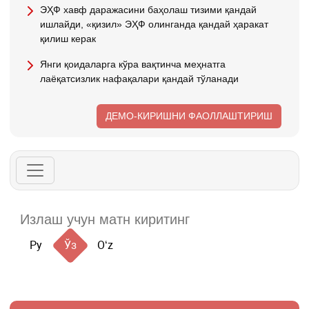
ЭҲФ хавф даражасини баҳолаш тизими қандай
ишлайди, «қизил» ЭҲФ олинганда қандай ҳаракат
қилиш керак
Янги қоидаларга кўра вақтинча меҳнатга
лаёқатсизлик нафақалари қандай тўланади
ДЕМО-КИРИШНИ ФАОЛЛАШТИРИШ
Ру
Ўз
Oʻz