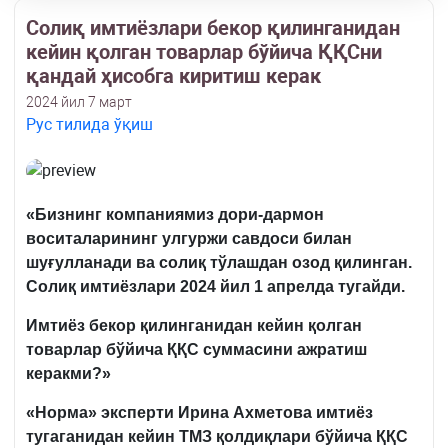
Солиқ имтиёзлари бекор қилинганидан
кейин қолган товарлар бўйича ҚҚСни
қандай ҳисобга киритиш керак
2024 йил 7 март
Рус тилида ўқиш
«Бизнинг компаниямиз дори
-
дармон
восита
лар
и
нинг улгуржи савдоси билан
шуғулланади ва солиқ
тўлаш
дан озод қилин
ган
.
Солиқ имтиёзлари
2024
йил
1
апрелда тугайди.
Имтиёз бекор қилинганидан кейин қолган
товарлар
бўйича
ҚҚС
суммас
ини ажратиш
керакми?»
«
Н
орм
a
»
эксперт
и
Ирин
a Ахметова
имтиёз
тугаганидан кейин ТМЗ қолдиқлари бўйича ҚҚС