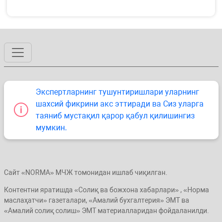
Экспертларнинг тушунтиришлари уларнинг
шахсий фикрини акс эттиради ва Сиз уларга
таяниб мустақил қарор қабул қилишингиз
мумкин.
Сайт «NORMA» МЧЖ томонидан ишлаб чиқилган.
Контентни яратишда «Солиқ ва божхона хабарлари» , «Норма
маслаҳатчи» газеталари, «Амалий бухгалтерия» ЭМТ ва
«Амалий солиқ солиш» ЭМТ материалларидан фойдаланилди.