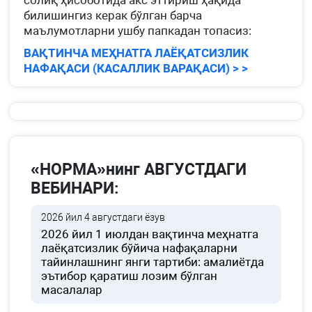
солиқ ҳисоботида акс эттириш ҳақида
билишингиз керак бўлган барча
маълумотларни ушбу папкадан топасиз:
ВАҚТИНЧА МЕҲНАТГА ЛАЁҚАТСИЗЛИК
НАФАҚАСИ (КАСАЛЛИК ВАРАҚАСИ) > >
«НОРМА»нинг АВГУСТДАГИ
ВЕБИНАРИ:
2026 йил 4 августдаги ёзув
2026 йил 1 июлдан вақтинча меҳнатга
лаёқатсизлик бўйича нафақаларни
тайинлашнинг янги тартиби: амалиётда
эътибор қаратиш лозим бўлган
масалалар