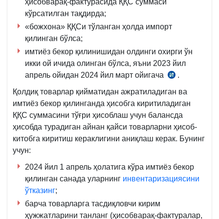
ҳисобварақ-фактурасида ҚҚС суммаси
кўрсатилган тақдирда;
«божхона» ҚҚСи тўланган ҳолда импорт
қилинган бўлса;
имтиёз бекор қилинишидан олдинги охирги ўн
икки ой ичида олинган бўлса, яъни 2023 йил
апрель ойидан 2024 йил март ойигача
.
СК
269-
Қолдиқ товарлар қийматидан ажратиладиган ва
м.
имтиёз бекор қилинганда ҳисобга киритиладиган
3-
ҚҚС суммасини тўғри ҳисоблаш учун балансда
қ.
ҳисобда турадиган айнан қайси товарларни ҳисоб-
китобга киритиш кераклигини аниқлаш керак. Бунинг
учун:
2024 йил 1 апрель ҳолатига кўра имтиёз бекор
қилинган санада уларнинг
инвентаризациясини
ўтказинг
;
барча товарларга тасдиқловчи кирим
ҳужжатларини танланг (ҳисобварақ-фактуралар,