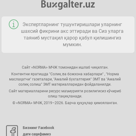
Экспертларнинг тушунтиришлари уларнинг
шахсий фикрини акс эттиради ва Сиз уларга
таяниб мустақил қарор қабул қилишингиз
мумкин.
Сайт «NORMA» МЧЖ томонидан ишлаб чиқилган.
Контентни яратишда "Солиқ ва божхона хабарлари" , "Норма
маслаҳатчи" газеталари, "Амалий бухгалтерия" ЭМТ ва "Амалий
солиқ солиш" ЭМТ материалларидан фойдаланилди.
Сайт материалларини ресурс маъмурияти розилигисиз кўчириб
олиш тақиқланади.
© «NORMA» МЧЖ, 2019–2026. Барча ҳуқуқлар ҳимояланган.
Бизнинг Facebook
даги саҳифамиз