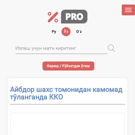
Tog
nav
Ру
Ўз
Oʻz
Кириш / Рўйхатдан ўтиш
Айбдор шахс томонидан камомад
тўланганда ККО
Ҳужжатн...