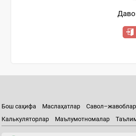
Давом
Бош саҳифа
Маслаҳатлар
Савол–жавоблар
Калькуляторлар
Маълумотномалар
Таъли