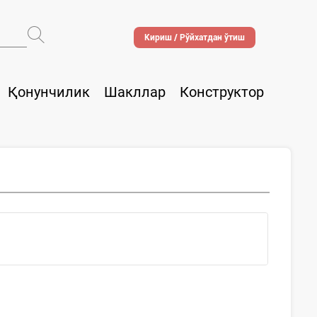
Кириш / Рўйхатдан ўтиш
Қонунчилик
Шакллар
Конструктор