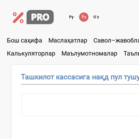
Ру
Ўз
Oʻz
Бош саҳифа
Маслаҳатлар
Савол–жавобл
Калькуляторлар
Маълумотномалар
Таъл
Ташкилот кассасига нақд пул туш
Ҳужжатни...