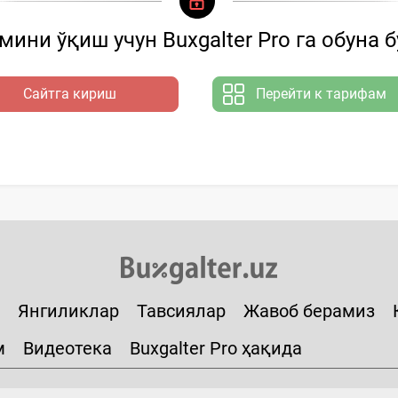
ини ўқиш учун Buxgalter Pro га обуна 
Сайтга кириш
Перейти к тарифам
Янгиликлар
Тавсиялар
Жавоб берамиз
м
Видеотека
Buxgalter Pro ҳақида