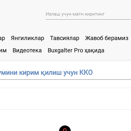
ар
Янгиликлар
Тавсиялар
Жавоб берамиз
им
Видеотека
Buxgalter Pro ҳақида
умини кирим қилиш учун ККО