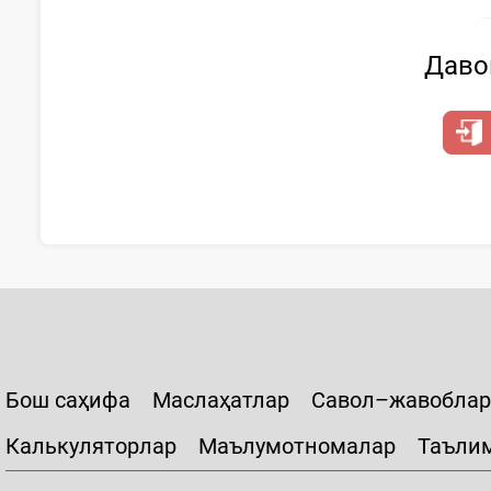
Давом
Бош саҳифа
Маслаҳатлар
Савол–жавоблар
Калькуляторлар
Маълумотномалар
Таъли