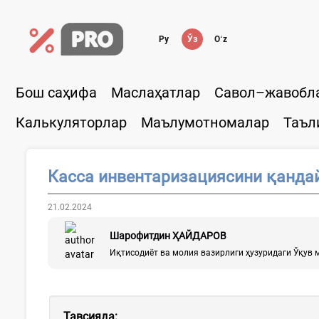
Ру
Ўз
Oʻz
Бош саҳифа
Маслаҳатлар
Савол–жавобл
Калькуляторлар
Маълумотномалар
Таъл
Касса инвентаризациясини қандай
21.02.2024
Шарофитдин ҲАЙДАРОВ
Иқтисодиёт ва молия вазирлиги ҳузуридаги Ўқув 
Тавсияда
: