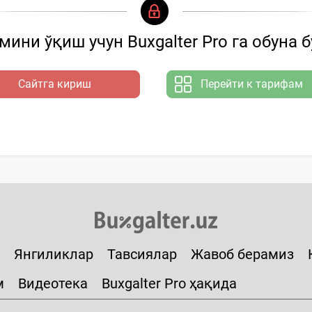
ини ўқиш учун Buxgalter Pro га обуна 
Сайтга кириш
Перейти к тарифам
Янгиликлар
Тавсиялар
Жавоб берамиз
м
Видеотека
Buxgalter Pro ҳақида