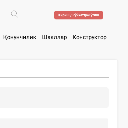
Кириш / Рўйхатдан ўтиш
Қонунчилик
Шакллар
Конструктор