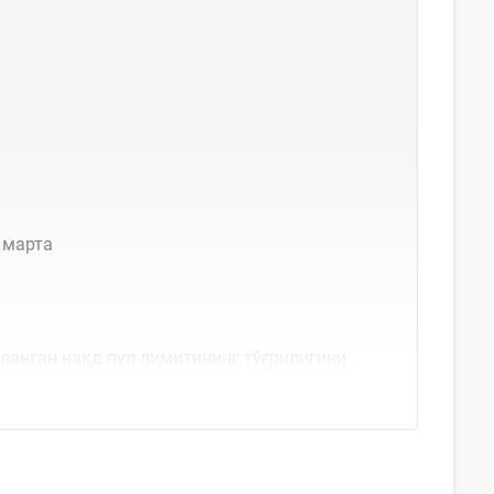
 марта
ланган нақд пул лимитининг тўғрилигини