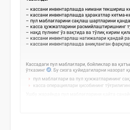
– кассани инвентарлашда нимани текшириш ке
– кассани инвентарлашда ҳаракатлар кетма-ке
– пул маблағларини сақлаш шартларини қанда
– касса ҳужжатларини расмийлаштиришнинг т
– нақд пулнинг ўз вақтида ва тўлиқ кирим қи
– кассани инвентарлаш натижалари қандай р
– кассани инвентарлашда аниқланган фарқлар
Кассадаги пул маблағлари, бойликлар ва қат
ўтказинг
. Бу сизга қуйидагиларни назорат 
пул маблағлари ва пул ҳужжатларининг са
касса операциялари ҳисобининг тўғрилигин
Ушбу жараёнда пул маблағларини қайта санай
текширасиз. Бунда
19-сон
«Инвентарлашни ташк