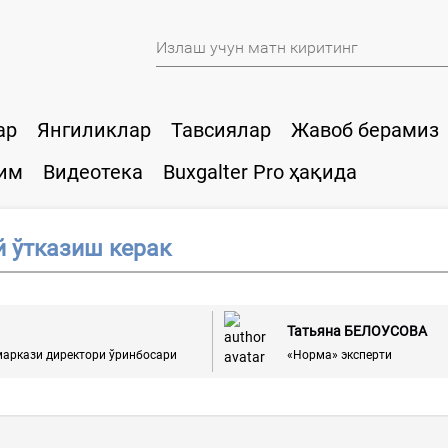
ар
Янгиликлар
Тавсиялар
Жавоб берамиз
им
Видеотека
Buxgalter Pro ҳақида
 ўтказиш керак
Татьяна БЕЛОУСОВА
маркази директори ўринбосари
«Норма» эксперти