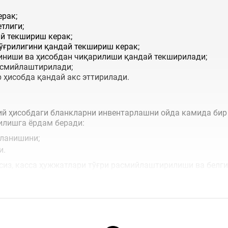
рак;
тлиги;
й текшириш керак;
ўғрилигини қандай текшириш керак;
линиши ва ҳисобдан чиқарилиши қандай текширилади;
асмийлаштирилади;
 ҳисобда қандай акс эттирилади.
ъий ҳисобдаги бланкларни инвентарлашни ойда камида бир
қилишга ёрдам беради:
қланишини;
и.
сиз, касса ҳужжатлари тўғри расмийлаштирилиши ва белги
ил этиш ва...