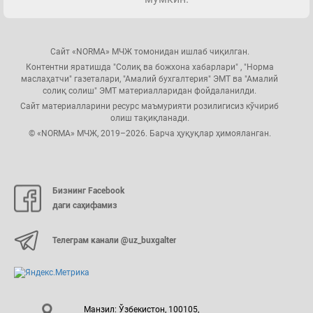
Сайт «NORMA» МЧЖ томонидан ишлаб чиқилган.
Контентни яратишда "Солиқ ва божхона хабарлари" , "Норма
маслаҳатчи" газеталари, "Амалий бухгалтерия" ЭМТ ва "Амалий
солиқ солиш" ЭМТ материалларидан фойдаланилди.
Сайт материалларини ресурс маъмурияти розилигисиз кўчириб
олиш тақиқланади.
© «NORMA» МЧЖ, 2019–2026. Барча ҳуқуқлар ҳимояланган.
Бизнинг Facebook
даги саҳифамиз
Телеграм канали @uz_buxgalter
Манзил: Ўзбекистон, 100105,