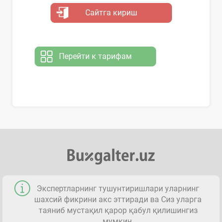
Сайтга кириш
Перейти к тарифам
Экспертларнинг тушунтиришлари уларнинг
шахсий фикрини акс эттиради ва Сиз уларга
таяниб мустақил қарор қабул қилишингиз
мумкин.