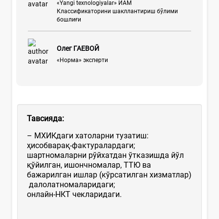
«Yangi texnologiyalar» ИАМ
Классификаторини шакллантириш бўлими
бошлиғи
Олег ГАЕВОЙ
«Норма» эксперти
Тавсияда:
– МХИКдаги хатоларни тузатиш:
ҳисобварақ-фактуралардаги;
шартномаларни рўйхатдан ўтказишда йўл
қўйилган, ишончномалар, ТТЮ ва
бажарилган ишлар (кўрсатилган хизматлар)
далолатномаларидаги;
онлайн-НКТ чекларидаги.