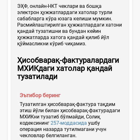
ЭҲФ, онлайн-НКТ чеклари ва бошқа
электрон ҳужжатлардаги хатолар турли
сабабларга кўра юзага келиши мумкин.
Расмийлаштирилган ҳужжатлардаги хатони
қандай тузатишни ва бундан кейин
ҳужжатларда хатога қандай қилиб йўл
қўймасликни кўриб чиқамиз.
Ҳисобварақ-фактуралардаги
МХИКдаги хатолар қандай
тузатилади
Эътибор беринг
Тузатилган ҳисобварақ-фактура тақдим
этиш йўли билан ҳисобварақ-фактурадаги
МХИКни тузатиб бўлмайди, Солиқ
кодексининг
257-моддасида
ушбу
операция назарда тутилмагани учун
чекловлар белгиланган.