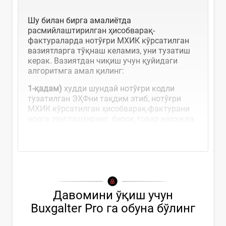
Шу билан бирга амалиётда
расмийлаштирилган ҳисобварақ-
фактураларда нотўғри МХИК кўрсатилган
вазиятларга тўқнаш келамиз, уни тузатиш
керак. Вазиятдан чиқиш учун қуйидаги
алгоритмга амал қилинг:
1-қадам)
худди шундай нотўғри кодли
тузатилган ЭҲФни тақдим этиб, нотўғри
МХИК кўрсатилган ҳисобварақ-фактурани
нолга тенглаштиринг, бироқ товар нархи ва
сони қайд этиладиган майдонларга...
Давомини ўқиш учун
Buxgalter Pro га обуна бўлинг