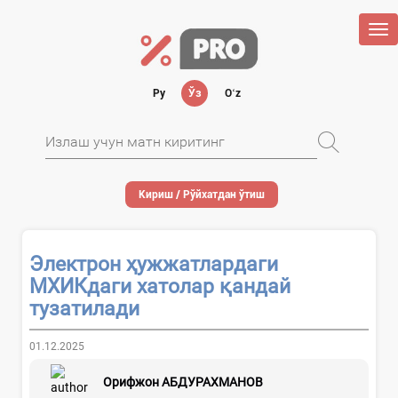
Tog
nav
Ру
Ўз
Oʻz
Кириш / Рўйхатдан ўтиш
Электрон ҳужжатлардаги
МХИКдаги хатолар қандай
тузатилади
01.12.2025
Орифжон АБДУРАХМАНОВ