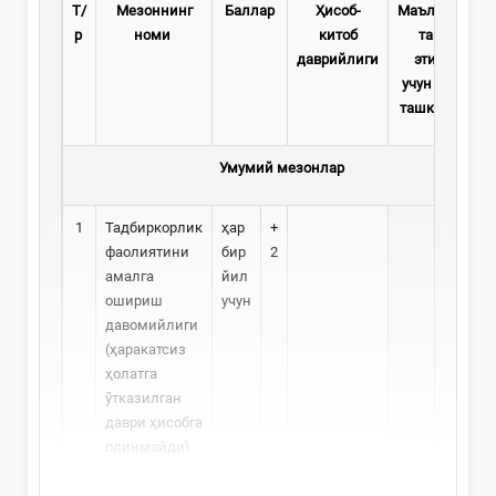
Т/
Мезоннинг
Балл
ар
Ҳисоб-
Маълумотлар
р
номи
китоб
тақдим
даврийлиги
этилиши
учун масъул
ташкилотлар
Умумий мезонлар
1
Тадбиркорлик
ҳар
+
фаолиятини
бир
2
амалга
йил
ошириш
учун
давомийлиги
(ҳаракатсиз
ҳолатга
ўтказилган
даври ҳисобга
олинмайди)