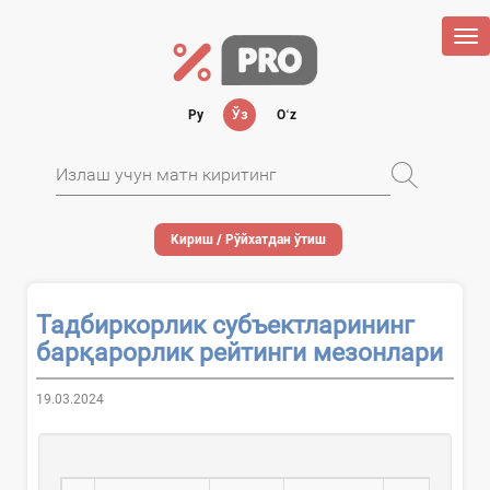
Tog
nav
Ру
Ўз
Oʻz
Кириш / Рўйхатдан ўтиш
Тадбиркорлик субъектларининг
барқарорлик рейтинги мезонлари
19.03.2024