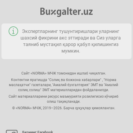
Экспертларнинг тушунтиришлари уларнинг
шахсий фикрини акс эттиради ва Сиз уларга
таяниб мустақил қарор қабул қилишингиз
мумкин.
Сайт «NORMA» МЧЖ томонидан ишлаб чиқилган.
Контентни яратишда "Солиқ ва божхона хабарлари" , "Норма
маслаҳатчи" газеталари, "Амалий бухгалтерия" ЭМТ ва "Амалий
солиқ солиш" ЭМТ материалларидан фойдаланилди.
Сайт материалларини ресурс маъмурияти розилигисиз кўчириб
олиш тақиқланади.
© «NORMA» МЧЖ, 2019–2026. Барча ҳуқуқлар ҳимояланган.
Бизнинг Facebook