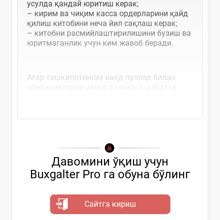
усулда қандай юритиш керак;
– кирим ва чиқим касса ордерларини қайд
қилиш китобини неча йил сақлаш керак;
– китобни расмийлаштирилишини бузиш ва
юритмаганлик учун ким жавоб беради.
Агар ташкилотингиз нақд пуллар билан
операцияларни амалга оширса, албатта
кирим
(ККО) ва
Давомини ўқиш учун
Buxgalter Pro га обуна бўлинг
Сайтга кириш