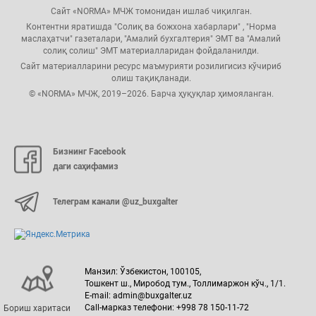
Сайт «NORMA» МЧЖ томонидан ишлаб чиқилган.
Контентни яратишда "Солиқ ва божхона хабарлари" , "Норма
маслаҳатчи" газеталари, "Амалий бухгалтерия" ЭМТ ва "Амалий
солиқ солиш" ЭМТ материалларидан фойдаланилди.
Сайт материалларини ресурс маъмурияти розилигисиз кўчириб
олиш тақиқланади.
© «NORMA» МЧЖ, 2019–2026. Барча ҳуқуқлар ҳимояланган.
Бизнинг Facebook
даги саҳифамиз
Телеграм канали @uz_buxgalter
Манзил: Ўзбекистон, 100105,
Тошкент ш., Миробод тум., Толлимаржон кўч., 1/1.
E-mail: admin@buxgalter.uz
Call-марказ телефони: +998 78 150-11-72
Бориш харитаси