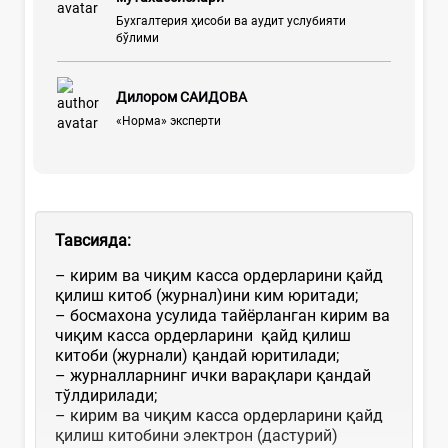
Бухгалтерия ҳисоби ва аудит услубияти
бўлими
Дилором САИДОВА
«Норма» эксперти
Тавсияда:
– кирим ва чиқим касса ордерларини қайд
қилиш китоб (журнал)ини ким юритади;
– босмахона усулида тайёрланган кирим ва
чиқим касса ордерларини қайд қилиш
китоби (журнали) қандай юритилади;
– журналларнинг ички варақлари қандай
тўлдирилади;
– кирим ва чиқим касса ордерларини қайд
қилиш китобини электрон (дастурий)