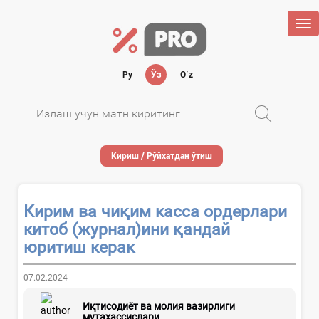
Tog
nav
Ру
Ўз
Oʻz
Кириш / Рўйхатдан ўтиш
Кирим ва чиқим касса ордерлари
китоб (журнал)ини қандай
юритиш керак
07.02.2024
Иқтисодиёт ва молия вазирлиги
мутахассислари