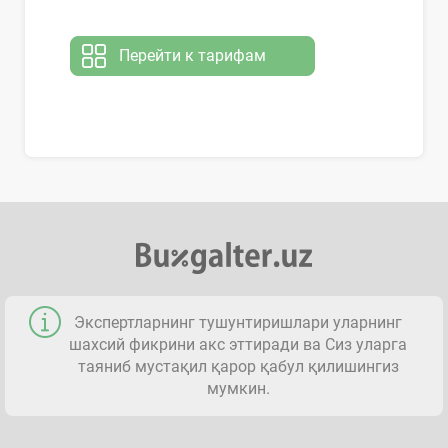
Перейти к тарифам
Экспертларнинг тушунтиришлари уларнинг
шахсий фикрини акс эттиради ва Сиз уларга
таяниб мустақил қарор қабул қилишингиз
мумкин.