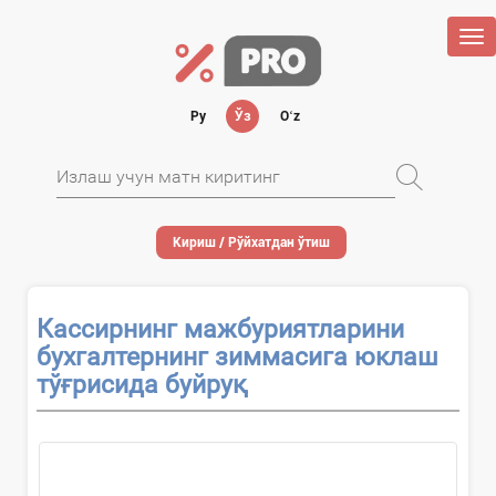
Tog
nav
Ру
Ўз
Oʻz
Кириш / Рўйхатдан ўтиш
Кассирнинг мажбуриятларини
бухгалтернинг зиммасига юклаш
тўғрисида буйруқ
...