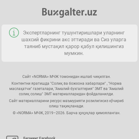
Экспертларнинг тушунтиришлари уларнинг
шахсий фикрини акс эттиради ва Сиз уларга
таяниб мустақил қарор қабул қилишингиз
мумкин.
Сайт «NORMA» МЧЖ томонидан ишлаб чиқилган.
Контентни яратишда "Солиқ ва божхона хабарлари" , "Норма
маслаҳатчи" газеталари, "Амалий бухгалтерия" ЭМТ ва "Амалий
солиқ солиш" ЭМТ материалларидан фойдаланилди.
Сайт материалларини ресурс маъмурияти розилигисиз кўчириб
олиш тақиқланади.
© «NORMA» МЧЖ, 2019–2026. Барча ҳуқуқлар ҳимояланган.
Бизнинг Facebook