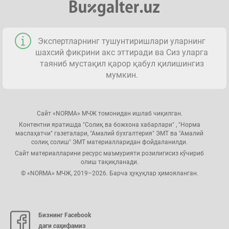
Экспертларнинг тушунтиришлари уларнинг
шахсий фикрини акс эттиради ва Сиз уларга
таяниб мустақил қарор қабул қилишингиз
мумкин.
Сайт «NORMA» МЧЖ томонидан ишлаб чиқилган.
Контентни яратишда "Солиқ ва божхона хабарлари" , "Норма
маслаҳатчи" газеталари, "Амалий бухгалтерия" ЭМТ ва "Амалий
солиқ солиш" ЭМТ материалларидан фойдаланилди.
Сайт материалларини ресурс маъмурияти розилигисиз кўчириб
олиш тақиқланади.
© «NORMA» МЧЖ, 2019–2026. Барча ҳуқуқлар ҳимояланган.
Бизнинг Facebook
даги саҳифамиз