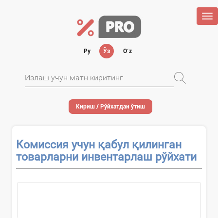
Tog
nav
Ру
Ўз
Oʻz
Кириш / Рўйхатдан ўтиш
Комиссия учун қабул қилинган
товарларни инвентарлаш рўйхати
Ҳужжатни...