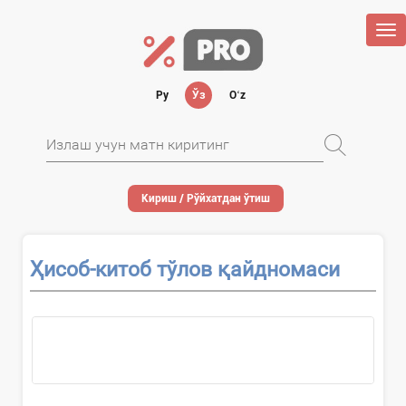
Tog
nav
Ру
Ўз
Oʻz
Кириш / Рўйхатдан ўтиш
Ҳисоб-китоб тўлов қайдномаси
Ҳужжатни қўллаш...