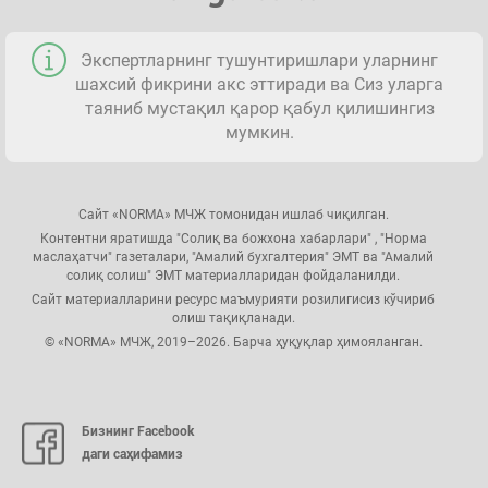
Экспертларнинг тушунтиришлари уларнинг
шахсий фикрини акс эттиради ва Сиз уларга
таяниб мустақил қарор қабул қилишингиз
мумкин.
Сайт «NORMA» МЧЖ томонидан ишлаб чиқилган.
Контентни яратишда "Солиқ ва божхона хабарлари" , "Норма
маслаҳатчи" газеталари, "Амалий бухгалтерия" ЭМТ ва "Амалий
солиқ солиш" ЭМТ материалларидан фойдаланилди.
Сайт материалларини ресурс маъмурияти розилигисиз кўчириб
олиш тақиқланади.
© «NORMA» МЧЖ, 2019–2026. Барча ҳуқуқлар ҳимояланган.
Бизнинг Facebook
даги саҳифамиз