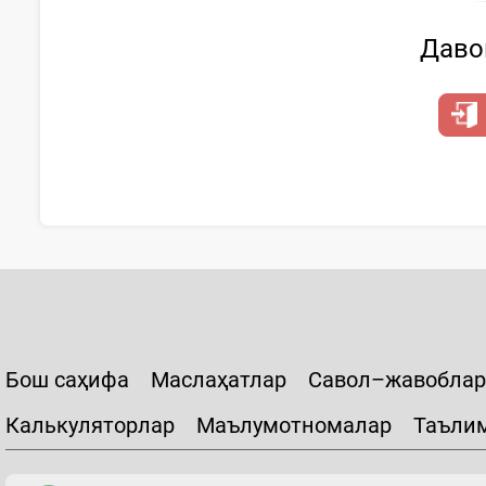
Давом
Бош саҳифа
Маслаҳатлар
Савол–жавоблар
Калькуляторлар
Маълумотномалар
Таъли