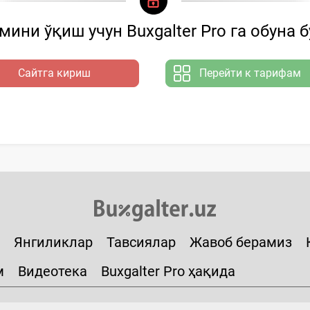
ини ўқиш учун Buxgalter Pro га обуна 
Сайтга кириш
Перейти к тарифам
Янгиликлар
Тавсиялар
Жавоб берамиз
м
Видеотека
Buxgalter Pro ҳақида