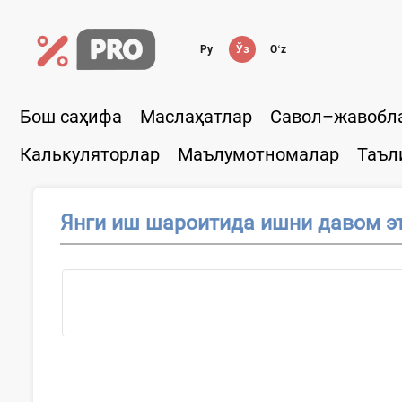
Ру
Ўз
Oʻz
Бош саҳифа
Маслаҳатлар
Савол–жавобл
Калькуляторлар
Маълумотномалар
Таъл
Янги иш шароитида ишни давом э
Ҳужжатни қўллаш...