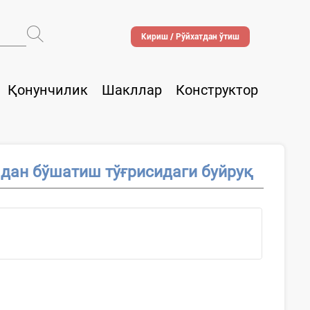
Кириш / Рўйхатдан ўтиш
Қонунчилик
Шакллар
Конструктор
дан бўшатиш тўғрисидаги буйруқ