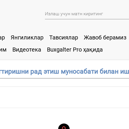
ар
Янгиликлар
Тавсиялар
Жавоб берамиз
им
Видеотека
Buxgalter Pro ҳақида
ттиришни рад этиш муносабати билан иш