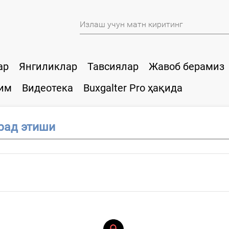
ар
Янгиликлар
Тавсиялар
Жавоб берамиз
им
Видеотека
Buxgalter Pro ҳақида
рад этиши