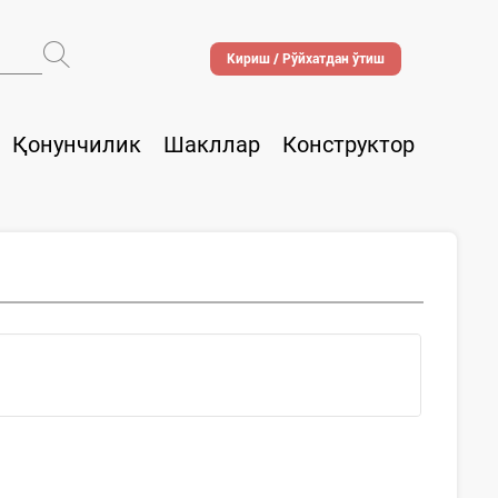
Кириш / Рўйхатдан ўтиш
Қонунчилик
Шакллар
Конструктор