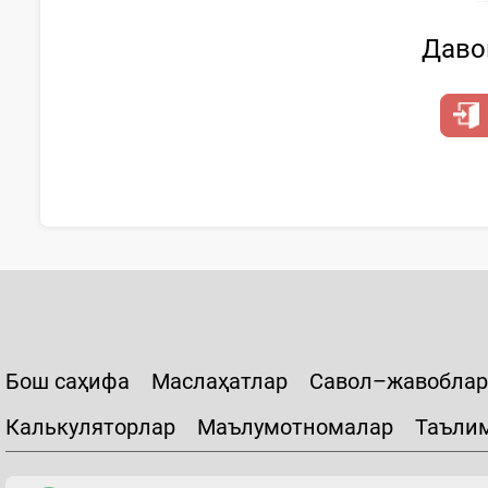
Давом
Бош саҳифа
Маслаҳатлар
Савол–жавоблар
Калькуляторлар
Маълумотномалар
Таъли