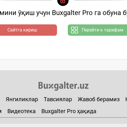
ини ўқиш учун Buxgalter Pro га обуна 
Сайтга кириш
Перейти к тарифам
Янгиликлар
Тавсиялар
Жавоб берамиз
м
Видеотека
Buxgalter Pro ҳақида