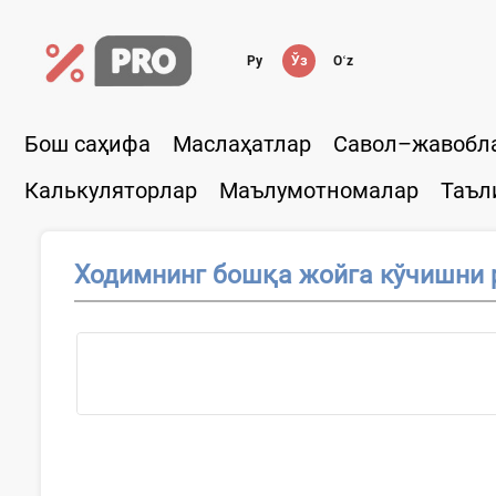
Ру
Ўз
Oʻz
Бош саҳифа
Маслаҳатлар
Савол–жавобл
Калькуляторлар
Маълумотномалар
Таъл
Ходимнинг бошқа жойга кўчишни 
...