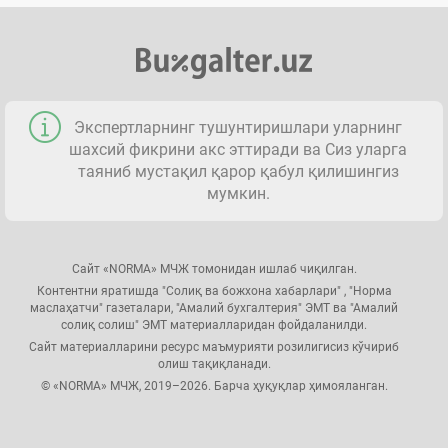
Экспертларнинг тушунтиришлари уларнинг
шахсий фикрини акс эттиради ва Сиз уларга
таяниб мустақил қарор қабул қилишингиз
мумкин.
Сайт «NORMA» МЧЖ томонидан ишлаб чиқилган.
Контентни яратишда "Солиқ ва божхона хабарлари" , "Норма
маслаҳатчи" газеталари, "Амалий бухгалтерия" ЭМТ ва "Амалий
солиқ солиш" ЭМТ материалларидан фойдаланилди.
Сайт материалларини ресурс маъмурияти розилигисиз кўчириб
олиш тақиқланади.
© «NORMA» МЧЖ, 2019–2026. Барча ҳуқуқлар ҳимояланган.