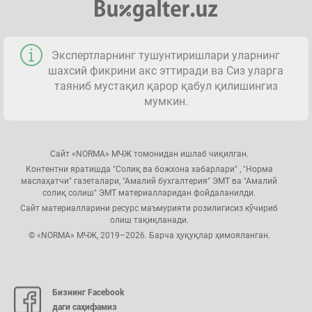
Экспертларнинг тушунтиришлари уларнинг
шахсий фикрини акс эттиради ва Сиз уларга
таяниб мустақил қарор қабул қилишингиз
мумкин.
Сайт «NORMA» МЧЖ томонидан ишлаб чиқилган.
Контентни яратишда "Солиқ ва божхона хабарлари" , "Норма
маслаҳатчи" газеталари, "Амалий бухгалтерия" ЭМТ ва "Амалий
солиқ солиш" ЭМТ материалларидан фойдаланилди.
Сайт материалларини ресурс маъмурияти розилигисиз кўчириб
олиш тақиқланади.
© «NORMA» МЧЖ, 2019–2026. Барча ҳуқуқлар ҳимояланган.
Бизнинг Facebook
даги саҳифамиз