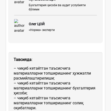
Бухгалтерия ҳисоби ва аудит услубияти
бўлими
Олег ЦОЙ
«Норма» эксперти
Тавсияда
:
– чиқиб кетаётган таъсисчига
материалларни топширишнинг ҳужжатли
расмийлаштирилиши;
– чиқиб кетаётган таъсисчига
материалларни топширишнинг бухгалтерия
ҳисоби;
– чиқиб кетаётган таъсисчига
материалларни топширишнинг солиқ
оқибатлари.