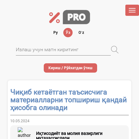
Tog
nav
Ру
Ўз
Oʻz
Кириш / Рўйхатдан ўтиш
Чиқиб кетаётган таъсисчига
материалларни топшириш қандай
ҳисобга олинади
10.05.2024
Иқтисодиёт ва молия вазирлиги
мутахассислари