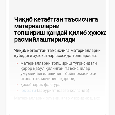
Чиқиб кетаётган таъсисчига
материалларни
топшириш қандай қилиб ҳужжатл
расмийлаштирилади
Чиқиб кетаётган таъсисчига материалларни
қуйидаги ҳужжатлар асосида топширасиз:
материалларни топшириш тўғрисидаги
қарор қабул қилинган, таъсисчилар
умумий йиғилишининг баённомаси ёки
ягона таъсисчининг қарори;
ҳисобварақ-фактура;
юк хати
(зарурият юзага келганда).
Материалларни олувчи, агар у юридик шахс
бўлса,...