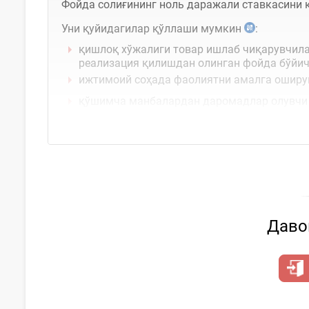
Фойда солиғининг ноль даражали ставкасини қ
Уни қуйидагилар қўллаши мумкин
:
қишлоқ хўжалиги товар ишлаб чиқарувчила
реализация қилишдан олинган фойда бўйи
ижтимоий соҳада фаолиятни амалга ошир
қўшимча манбалардан даромадлар олувчи б
ягона иштирокчилари ногиронлиги бўлган 
Давом