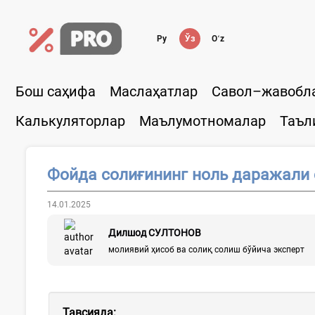
Ру
Ўз
Oʻz
Бош саҳифа
Маслаҳатлар
Савол–жавобл
Калькуляторлар
Маълумотномалар
Таъл
Фойда солиғининг ноль даражали 
14.01.2025
Дилшод СУЛТОНОВ
молиявий ҳисоб ва солиқ солиш бўйича эксперт
Тавсияда: