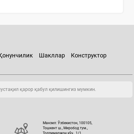
Қонунчилик
Шакллар
Конструктор
мустақил қарор қабул қилишингиз мумкин.
Манзил: Ўзбекистон, 100105,
Тошкент ш., Миробод тум.,
Толлимаржон кўч., 1/1.