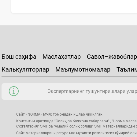
Бош саҳифа
Маслаҳатлар
Савол–жавоблар
Калькуляторлар
Маълумотномалар
Таъли
Экспертларнинг тушунтиришлари уларн
Сайт «NORMA» МЧЖ томонидан ишлаб чиқилган.
Контентни яратишда "Солиқ ва божхона хабарлари" , "Норма масла
бухгалтерия" ЭМТ ва "Амалий солиқ солиш" ЭМТ материалларидан
Сайт материалларини ресурс маъмурияти розилигисиз кўчириб ол