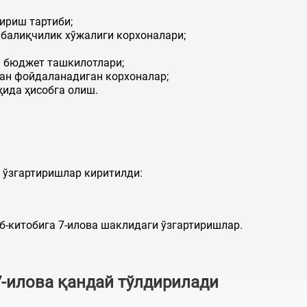
ириш тартиби;
алиқчилик хўжалиги корхоналари;
бюджет ташкилотлари;
н фойдаланадиган корхоналар;
да ҳисобга олиш.
 ўзгартиришлар киритилди:
б-китобига 7-илова шаклидаги ўзгартиришлар.
7-илова
қандай
тўлдири
лади