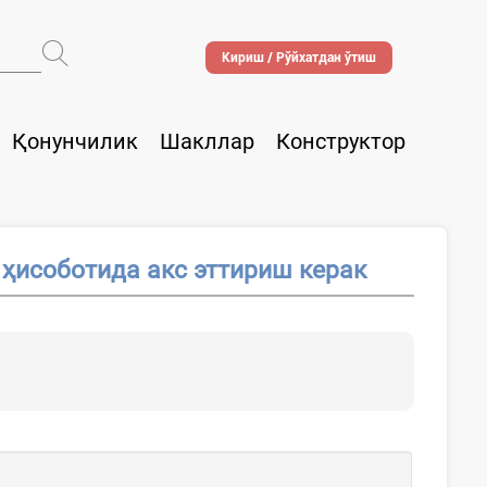
Кириш / Рўйхатдан ўтиш
Қонунчилик
Шакллар
Конструктор
ҳисоботида акс эттириш керак