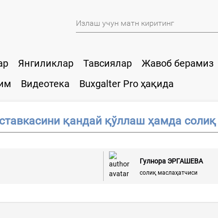
ар
Янгиликлар
Тавсиялар
Жавоб берамиз
им
Видеотека
Buxgalter Pro ҳақида
ставкасини қандай қўллаш ҳамда солиқ 
Гулнора ЭРГАШЕВА
солиқ маслаҳатчиси