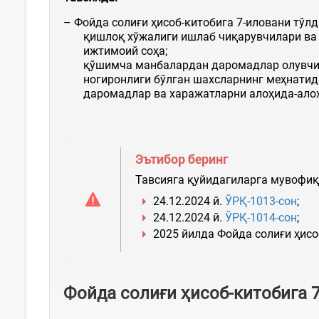
– Фойда солиғи ҳисоб-китобига 7-иловани тўлд
қишлоқ хўжалиги ишлаб чиқарувчилари ва б
ижтимоий соҳа;
қўшимча манбалардан даромадлар олувчи 
ногиронлиги бўлган шахсларнинг меҳнатида
даромадлар ва харажатларни алоҳида-алоҳи
Эътибор беринг
Тавсияга қуйидагиларга мувофиқ
24.12.2024 й.
ЎРҚ-1013-сон
;
24.12.2024 й.
ЎРҚ-1014-сон
;
2025 йилда Фойда солиғи ҳисо
Фойда солиғи ҳисоб-китобига 