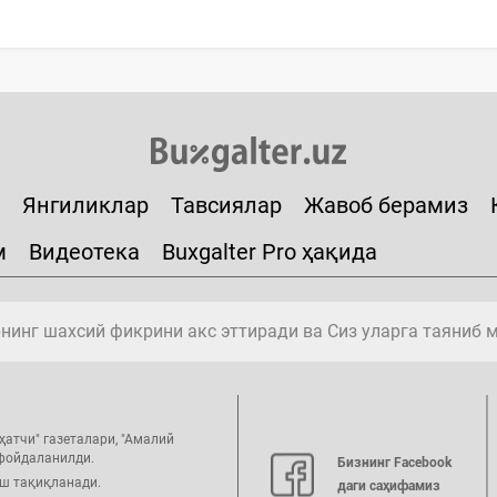
Янгиликлар
Тавсиялар
Жавоб берамиз
м
Видеотека
Buxgalter Pro ҳақида
инг шахсий фикрини акс эттиради ва Сиз уларга таяниб 
ҳатчи" газеталари, "Амалий
 фойдаланилди.
Бизнинг Facebook
иш тақиқланади.
даги саҳифамиз