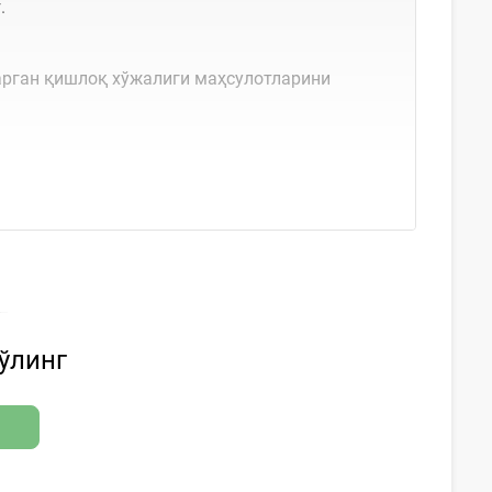
.
арган қишлоқ хўжалиги маҳсулотларини
бўлинг