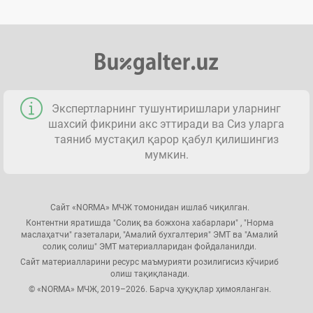
Экспертларнинг тушунтиришлари уларнинг
шахсий фикрини акс эттиради ва Сиз уларга
таяниб мустақил қарор қабул қилишингиз
мумкин.
Сайт «NORMA» МЧЖ томонидан ишлаб чиқилган.
Контентни яратишда "Солиқ ва божхона хабарлари" , "Норма
маслаҳатчи" газеталари, "Амалий бухгалтерия" ЭМТ ва "Амалий
солиқ солиш" ЭМТ материалларидан фойдаланилди.
Сайт материалларини ресурс маъмурияти розилигисиз кўчириб
олиш тақиқланади.
© «NORMA» МЧЖ, 2019–2026. Барча ҳуқуқлар ҳимояланган.