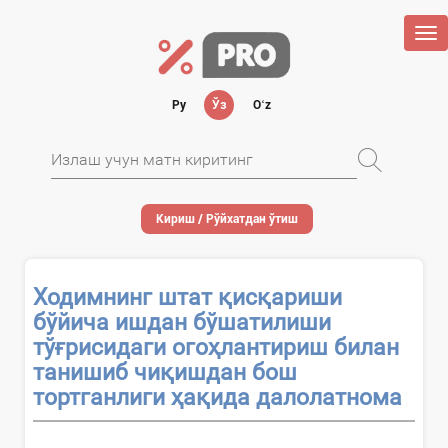
Tog
nav
Ру
Ўз
Oʻz
Кириш / Рўйхатдан ўтиш
Ходимнинг штат қисқариши
бўйича ишдан бўшатилиши
тўғрисидаги огоҳлантириш билан
танишиб чиқишдан бош
тортганлиги ҳақида далолатнома