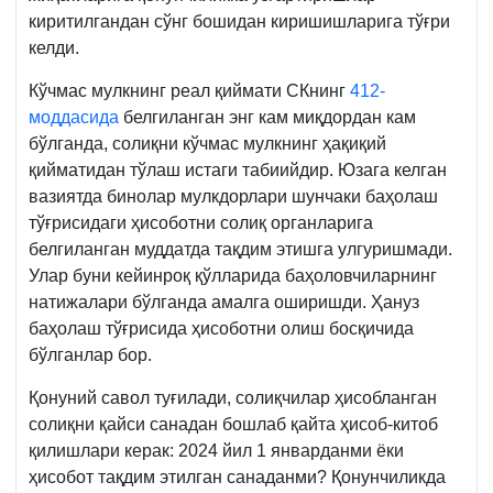
киритилгандан сўнг бошидан киришишларига тўғри
келди.
Кўчмас мулкнинг реал қиймати СКнинг
412-
моддасида
белгиланган энг кам миқдордан кам
бўлганда, солиқни кўчмас мулкнинг ҳақиқий
қийматидан тўлаш истаги табиийдир. Юзага келган
вазиятда бинолар мулкдорлари шунчаки баҳолаш
тўғрисидаги ҳисоботни солиқ органларига
белгиланган муддатда тақдим этишга улгуришмади.
Улар буни кейинроқ қўлларида баҳоловчиларнинг
натижалари бўлганда амалга оширишди. Ҳануз
баҳолаш тўғрисида ҳисоботни олиш босқичида
бўлганлар бор.
Қонуний савол туғилади, солиқчилар ҳисобланган
солиқни қайси санадан бошлаб қайта ҳисоб-китоб
қилишлари керак: 2024 йил 1 январданми ёки
ҳисобот тақдим этилган санаданми? Қонунчиликда