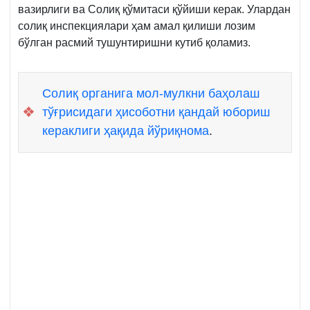
вазирлиги ва Солиқ қўмитаси қўйиши керак. Улардан
солиқ инспекциялари ҳам амал қилиши лозим
бўлган расмий тушунтиришни кутиб қоламиз.
Солиқ органига мол-мулкни баҳолаш
❖
тўғрисидаги ҳисоботни қандай юбориш
кераклиги ҳақида йўриқнома
.