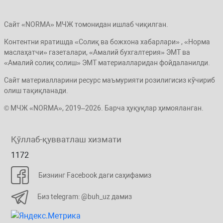
Сайт «NORMA» МЧЖ томонидан ишлаб чиқилган.
Контентни яратишда «Солиқ ва божхона хабарлари» , «Норма
маслаҳатчи» газеталари, «Амалий бухгалтерия» ЭМТ ва
«Амалий солиқ солиш» ЭМТ материалларидан фойдаланилди.
Сайт материалларини ресурс маъмурияти розилигисиз кўчириб
олиш тақиқланади.
© МЧЖ «NORMA», 2019–2026. Барча ҳуқуқлар ҳимояланган.
Қўллаб-қувватлаш хизмати
1172
Бизнинг Facebook даги саҳифамиз
Биз telegram: @buh_uz дамиз