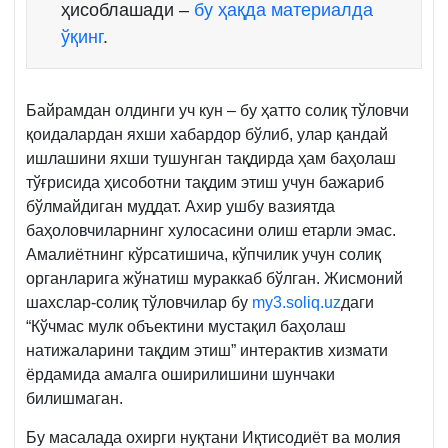
ҳисоблашади –
бу ҳақда материалда
ўқинг
.
Байрамдан олдинги уч кун – бу ҳатто солиқ тўловчи
қоидалардан яхши хабардор бўлиб, улар қандай
ишлашини яхши тушунган тақдирда ҳам баҳолаш
тўғрисида ҳисоботни тақдим этиш учун бажариб
бўлмайдиган муддат. Ахир ушбу вазиятда
баҳоловчиларнинг хулосасини олиш етарли эмас.
Амалиётнинг кўрсатишича, кўпчилик учун солиқ
органларига жўнатиш мураккаб бўлган. Жисмоний
шахслар-солиқ тўловчилар бу
my3.soliq.uz
даги
“Кўчмас мулк объектини мустақил баҳолаш
натижаларини тақдим этиш” интерактив хизмати
ёрдамида амалга оширилишини шунчаки
билишмаган.
Бу масалада охирги нуқтани Иқтисодиёт ва молия