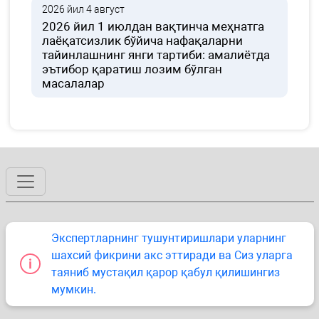
2026 йил 4 август
2026 йил 1 июлдан вақтинча меҳнатга
лаёқатсизлик бўйича нафақаларни
тайинлашнинг янги тартиби: амалиётда
эътибор қаратиш лозим бўлган
масалалар
Экспертларнинг тушунтиришлари уларнинг
шахсий фикрини акс эттиради ва Сиз уларга
таяниб мустақил қарор қабул қилишингиз
мумкин.