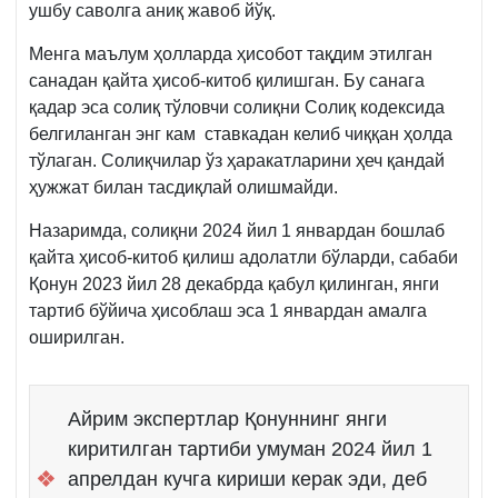
ушбу саволга аниқ жавоб йўқ.
Менга маълум ҳолларда ҳисобот тақдим этилган
санадан қайта ҳисоб-китоб қилишган. Бу санага
қадар эса солиқ тўловчи солиқни Солиқ кодексида
белгиланган энг кам ставкадан келиб чиққан ҳолда
тўлаган. Солиқчилар ўз ҳаракатларини ҳеч қандай
ҳужжат билан тасдиқлай олишмайди.
Назаримда, солиқни 2024 йил 1 январдан бошлаб
қайта ҳисоб-китоб қилиш адолатли бўларди, сабаби
Қонун 2023 йил 28 декабрда қабул қилинган, янги
тартиб бўйича ҳисоблаш эса 1 январдан амалга
оширилган.
Айрим экспертлар Қонуннинг янги
киритилган тартиби умуман 2024 йил 1
❖
апрелдан кучга кириши керак эди, деб