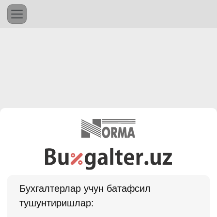
Бухгалтерлар учун батафсил
тушунтиришлар: