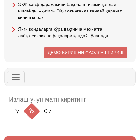
ЭҲФ хавф даражасини баҳолаш тизими қандай
ишлайди, «қизил» ЭҲФ олинганда қандай ҳаракат
қилиш керак
Янги қоидаларга кўра вақтинча меҳнатга
лаёқатсизлик нафақалари қандай тўланади
ДЕМО-КИРИШНИ ФАОЛЛАШТИРИШ
Ру
Ўз
Oʻz