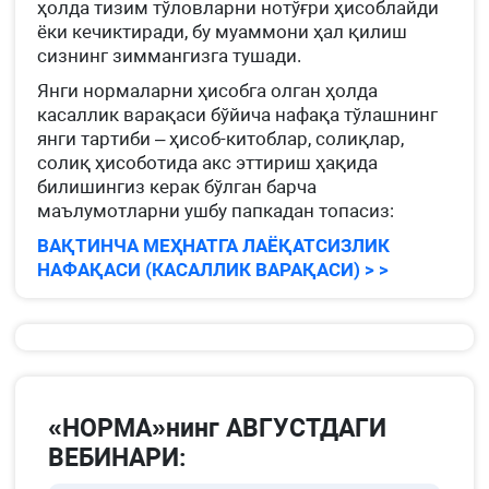
ҳолда тизим тўловларни нотўғри ҳисоблайди
ёки кечиктиради, бу муаммони ҳал қилиш
сизнинг зиммангизга тушади.
Янги нормаларни ҳисобга олган ҳолда
касаллик варақаси бўйича нафақа тўлашнинг
янги тартиби – ҳисоб-китоблар, солиқлар,
солиқ ҳисоботида акс эттириш ҳақида
билишингиз керак бўлган барча
маълумотларни ушбу папкадан топасиз:
ВАҚТИНЧА МЕҲНАТГА ЛАЁҚАТСИЗЛИК
НАФАҚАСИ (КАСАЛЛИК ВАРАҚАСИ) > >
«НОРМА»нинг АВГУСТДАГИ
ВЕБИНАРИ: