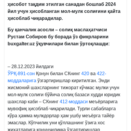
ҳисобот тақдим этилган санадан бошлаб 2024
йил учун ҳисобланган мол-мулк солиғини қайта
ҳисоблаб чиқарадилар.
Бу қанчалик асосли – солиқ маслаҳатчиси
Рустам Собиров бу борада ўз фикрларини
buxgalter.uz ўқувчилари билан ўртоқлашди:
– 28.12.2023 йилдаги
ЎРҚ-891-сон
Қонун билан СКнинг
420
ва
422-
моддаларига
ўзгартиришлар киритилган. Энди
жисмоний шахсларнинг тижорат кўчмас мулки учун
мол-мулк солиғи бўйича солиқ базаси худди юридик
шахслар каби – СКнинг
412-моддаси
меъёрларига
мувофиқ ҳисоблаб чиқарилади. Турли сабабларга
кўра ҳамма мулкдорлар ҳам ушбу меъёрга тайёр
эмаслар. Кўпчилик уни қўллашнинг ўзига хос
жиҳатларига қонунчиликка ўзгартиришлар