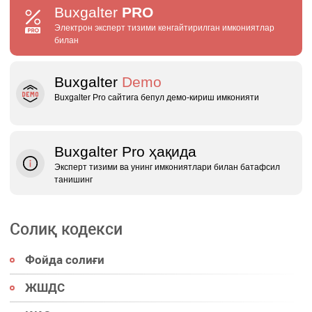
Buxgalter
PRO
Электрон эксперт тизими кенгайтирилган имкониятлар
билан
Buxgalter
Demo
Buxgalter Pro сайтига бепул демо‑кириш имконияти
Buxgalter Pro ҳақида
Эксперт тизими ва унинг имкониятлари билан батафсил
танишинг
Солиқ кодекси
Фойда солиғи
ЖШДС