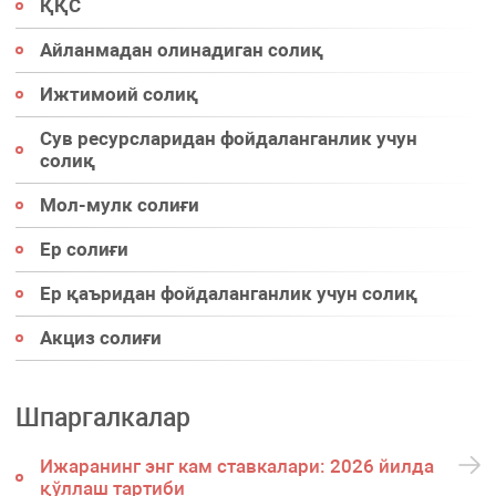
ҚҚС
Айланмадан олинадиган солиқ
Ижтимоий солиқ
Сув ресурсларидан фойдаланганлик учун
солиқ
Мол-мулк солиғи
Ер солиғи
Ер қаъридан фойдаланганлик учун солиқ
Акциз солиғи
Шпаргалкалар
Ижаранинг энг кам ставкалари: 2026 йилда
қўллаш тартиби