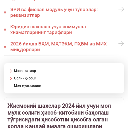
ЭРИ ва фискал модуль учун тўловлар:
реквизитлар
Юридик шахслар учун коммунал
хизматларнинг тарифлари
2026 йилда БҲМ, МҲТЭКМ, ПҲБМ ва МИХ
миқдорлари
Маслаҳатлар
Солиқ ҳисоби
Мол-мулк солиғи
Жисмоний шахслар 2024 йил учун мол-
мулк солиғи ҳисоб-китобини баҳолаш
тўғрисидаги ҳисоботни ҳисобга олган
ҳолда қандай амалга оширишлари