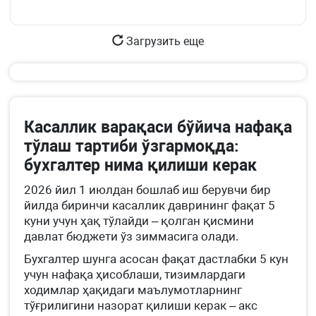
Загрузить еще
Касаллик варақаси бўйича нафақа
тўлаш тартиби ўзгармоқда:
бухгалтер нима қилиши керак
2026 йил 1 июлдан бошлаб иш берувчи бир
йилда биринчи касаллик даврининг фақат 5
куни учун ҳақ тўлайди – қолган қисмини
давлат бюджети ўз зиммасига олади.
Бухгалтер шунга асосан фақат дастлабки 5 кун
учун нафақа ҳисоблаши, тизимлардаги
ходимлар ҳақидаги маълумотларнинг
тўғрилигини назорат қилиши керак – акс