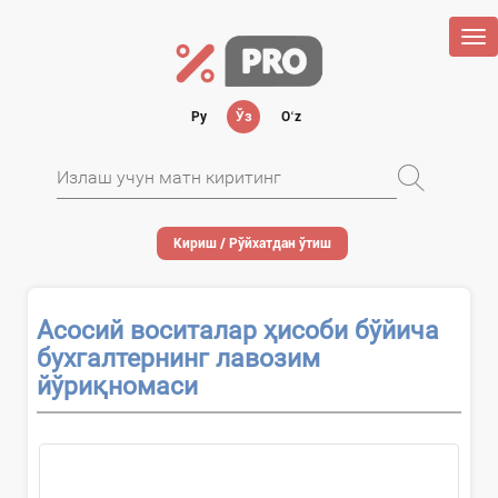
Tog
nav
Ру
Ўз
Oʻz
Кириш / Рўйхатдан ўтиш
Асосий воситалар ҳисоби бўйича
бухгалтернинг лавозим
йўриқномаси
...