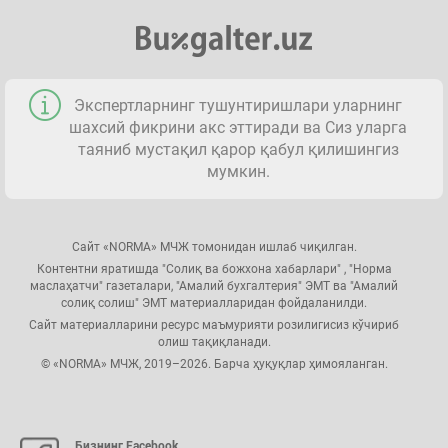
Экспертларнинг тушунтиришлари уларнинг
шахсий фикрини акс эттиради ва Сиз уларга
таяниб мустақил қарор қабул қилишингиз
мумкин.
Сайт «NORMA» МЧЖ томонидан ишлаб чиқилган.
Контентни яратишда "Солиқ ва божхона хабарлари" , "Норма
маслаҳатчи" газеталари, "Амалий бухгалтерия" ЭМТ ва "Амалий
солиқ солиш" ЭМТ материалларидан фойдаланилди.
Сайт материалларини ресурс маъмурияти розилигисиз кўчириб
олиш тақиқланади.
© «NORMA» МЧЖ, 2019–2026. Барча ҳуқуқлар ҳимояланган.
Бизнинг Facebook