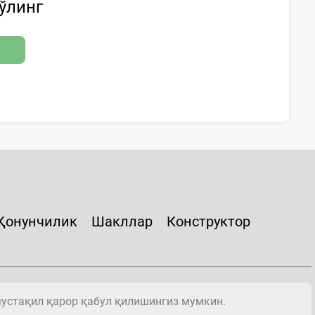
бўлинг
Қонунчилик
Шакллар
Конструктор
мустақил қарор қабул қилишингиз мумкин.