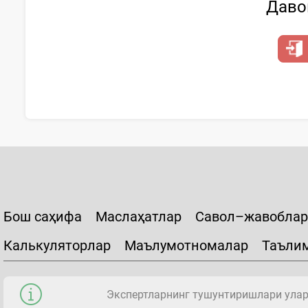
Давом
Бош саҳифа
Маслаҳатлар
Савол–жавоблар
Калькуляторлар
Маълумотномалар
Таъли
Экспертларнинг тушунтиришлари уларн