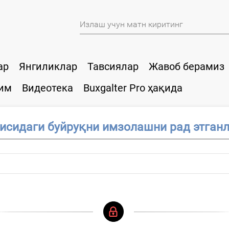
ар
Янгиликлар
Тавсиялар
Жавоб берамиз
им
Видеотека
Buxgalter Pro ҳақида
исидаги буйруқни имзолашни рад этганл