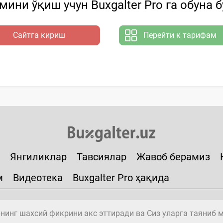
ини ўқиш учун Buxgalter Pro га обуна 
Сайтга кириш
Перейти к тарифам
Янгиликлар
Тавсиялар
Жавоб берамиз
м
Видеотека
Buxgalter Pro ҳақида
инг шахсий фикрини акс эттиради ва Сиз уларга таяниб 