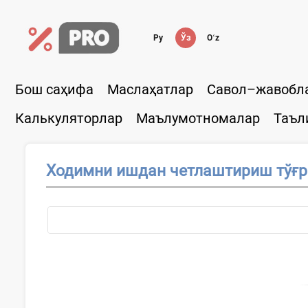
Ру
Ўз
Oʻz
Бош саҳифа
Маслаҳатлар
Савол–жавобл
Калькуляторлар
Маълумотномалар
Таъл
Ходимни ишдан четлаштириш тўғр