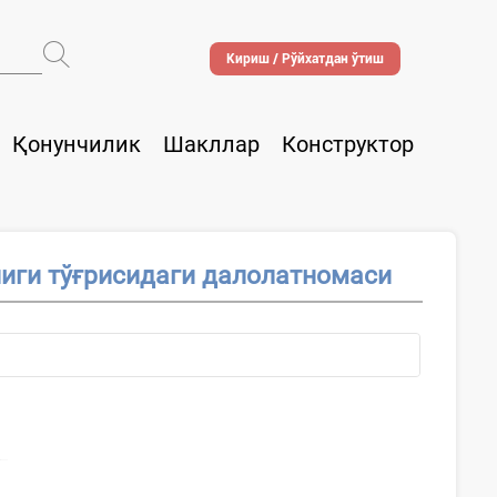
Кириш / Рўйхатдан ўтиш
Қонунчилик
Шакллар
Конструктор
иги тўғрисидаги далолатномаси