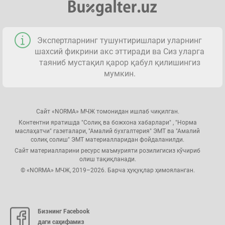
Экспертларнинг тушунтиришлари уларнинг
шахсий фикрини акс эттиради ва Сиз уларга
таяниб мустақил қарор қабул қилишингиз
мумкин.
Сайт «NORMA» МЧЖ томонидан ишлаб чиқилган.
Контентни яратишда "Солиқ ва божхона хабарлари" , "Норма
маслаҳатчи" газеталари, "Амалий бухгалтерия" ЭМТ ва "Амалий
солиқ солиш" ЭМТ материалларидан фойдаланилди.
Сайт материалларини ресурс маъмурияти розилигисиз кўчириб
олиш тақиқланади.
© «NORMA» МЧЖ, 2019–2026. Барча ҳуқуқлар ҳимояланган.
Бизнинг Facebook
даги саҳифамиз