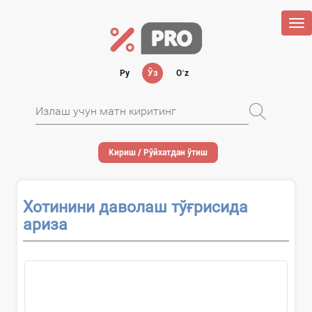
Tog
nav
Ру
Ўз
Oʻz
Кириш / Рўйхатдан ўтиш
Хотинини даволаш тўғрисида
ариза
Ҳужжатни...