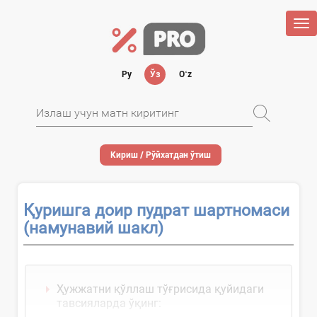
Tog
nav
Ру
Ўз
Oʻz
Кириш / Рўйхатдан ўтиш
Қуришга доир пудрат шартномаси
(намунавий шакл)
Ҳужжатни қўллаш тўғрисида қуйидаги
тавсияларда ўқинг: