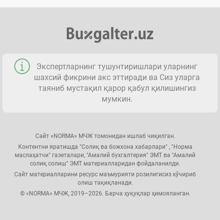
Экспертларнинг тушунтиришлари уларнинг
шахсий фикрини акс эттиради ва Сиз уларга
таяниб мустақил қарор қабул қилишингиз
мумкин.
Сайт «NORMA» МЧЖ томонидан ишлаб чиқилган.
Контентни яратишда "Солиқ ва божхона хабарлари" , "Норма
маслаҳатчи" газеталари, "Амалий бухгалтерия" ЭМТ ва "Амалий
солиқ солиш" ЭМТ материалларидан фойдаланилди.
Сайт материалларини ресурс маъмурияти розилигисиз кўчириб
олиш тақиқланади.
© «NORMA» МЧЖ, 2019–2026. Барча ҳуқуқлар ҳимояланган.