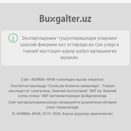
Экспертларнинг тушунтиришлари уларнинг
шахсий фикрини акс эттиради ва Сиз уларга
таяниб мустақил қарор қабул қилишингиз
мумкин.
Сайт «NORMA» МЧЖ томонидан ишлаб чиқилган.
Контентни яратишда "Солиқ ва божхона хабарлари" , "Норма
маслаҳатчи" газеталари, "Амалий бухгалтерия" ЭМТ ва "Амалий
солиқ солиш" ЭМТ материалларидан фойдаланилди.
Сайт материалларини ресурс маъмурияти розилигисиз кўчириб
олиш тақиқланади.
© «NORMA» МЧЖ, 2019–2026. Барча ҳуқуқлар ҳимояланган.