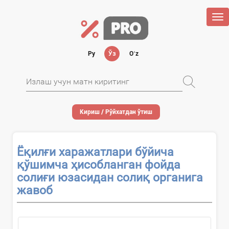
Tog
nav
Ру
Ўз
Oʻz
Кириш / Рўйхатдан ўтиш
Ёқилғи харажатлари бўйича
қўшимча ҳисобланган фойда
солиғи юзасидан солиқ органига
жавоб