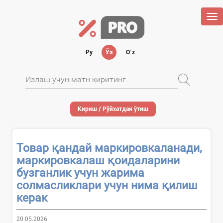
Tog
nav
Ру
Ўз
Oʻz
Кириш / Рўйхатдан ўтиш
Товар қандай маркировкаланади,
маркировкалаш қоидаларини
бузганлик учун жарима
солмасликлари учун нима қилиш
керак
20.05.2026