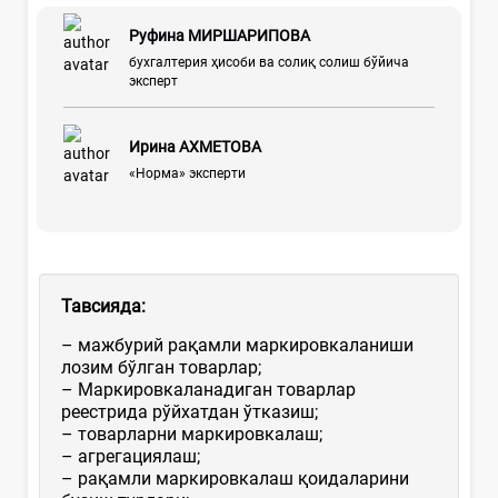
Руфина МИРШАРИПОВА
бухгалтерия ҳисоби ва солиқ солиш бўйича
эксперт
Ирина АХМЕТОВА
«Норма» эксперти
Тавсияда
:
– мажбурий рақамли маркировкаланиши
лозим бўлган товарлар;
– Маркировкаланадиган товарлар
реестрида рўйхатдан ўтказиш;
– товарларни маркировкалаш;
– агрегациялаш;
– рақамли маркировкалаш қоидаларини