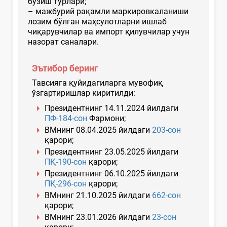
бузиш турлари;
– мажбурий рақамли маркировкаланиши
лозим бўлган маҳсулотларни ишлаб
чиқарувчилар ва импорт қилувчилар учун
назорат саналари.
Эътибор беринг
Тавсияга қуйидагиларга мувофиқ
ўзгартиришлар киритилди:
Президентнинг 14.11.2024 йилдаги
ПФ-184-сон
Фармони;
ВМнинг 08.04.2025 йилдаги
203-сон
қарори;
Президентнинг 23.05.2025 йилдаги
ПҚ-190-сон
қарори;
Президентнинг 06.10.2025 йилдаги
ПҚ-296-сон
қарори;
ВМнинг 21.10.2025 йилдаги
662-сон
қарори;
ВМнинг 23.01.2026 йилдаги
23-сон