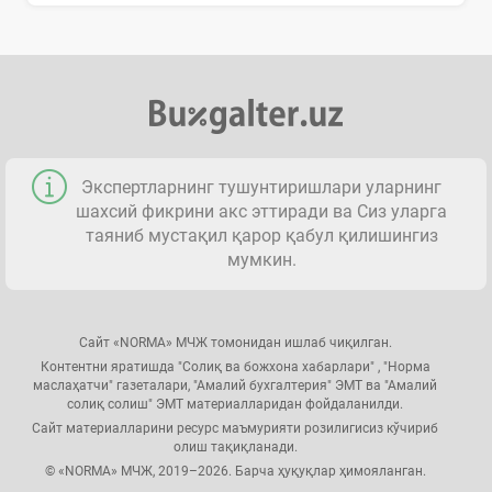
Экспертларнинг тушунтиришлари уларнинг
шахсий фикрини акс эттиради ва Сиз уларга
таяниб мустақил қарор қабул қилишингиз
мумкин.
Сайт «NORMA» МЧЖ томонидан ишлаб чиқилган.
Контентни яратишда "Солиқ ва божхона хабарлари" , "Норма
маслаҳатчи" газеталари, "Амалий бухгалтерия" ЭМТ ва "Амалий
солиқ солиш" ЭМТ материалларидан фойдаланилди.
Сайт материалларини ресурс маъмурияти розилигисиз кўчириб
олиш тақиқланади.
© «NORMA» МЧЖ, 2019–2026. Барча ҳуқуқлар ҳимояланган.