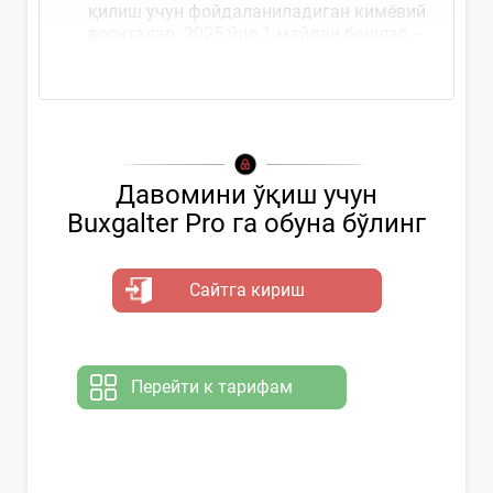
қилиш учун фойдаланиладиган кимёвий
воситалар: 2025 йил 1 майдан бошлаб –
тажриба лойиҳаси иштирокчилари
Давомини ўқиш учун
Buxgalter Pro га обуна бўлинг
Сайтга кириш
Перейти к тарифам