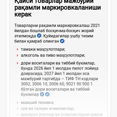
Қайси товарлар мажбурий
рақамли маркировкаланиши
керак
Товарларни рақамли маркировкалаш 2021
йилдан бошлаб босқичма-босқич жорий
этилмоқда
. Қуйидагилар ушбу тизим
билан қамраб олинган
:
тамаки маҳсулотлари;
алкоголь ва пиво маҳсулотлари;
дори воситалари ва тиббий буюмлар,
бунда 2026 йил 1 июлдан пилот лойиҳа
доирасида, 2027 йил 1 июлдан эса
мажбурий тартибда – ТИФ ТН кодлари
3002, 3006 10, 3006 60, 9021 90 900 1
бўлган дори воситалари ва тиббий
буюмлар
;
маиший техника;
сув ва салқин ичимликлар;
минерал ўғитлар ва ўсимликларни ҳимоя