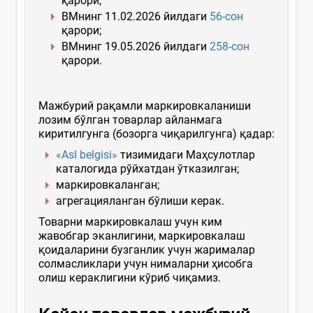
қарори;
ВМнинг 11.02.2026 йилдаги
56-сон
қарори;
ВМнинг 19.05.2026 йилдаги
258-сон
қарори.
Мажбурий рақамли маркировкаланиши
лозим бўлган товарлар айланмага
киритилгунга (бозорга чиқарилгунга) қадар:
«Asl belgisi»
тизимидаги Маҳсулотлар
каталогида рўйхатдан ўтказилган;
маркировкаланган;
агрегацияланган бўлиши керак.
Товарни маркировкалаш учун ким
жавобгар эканлигини, маркировкалаш
қоидаларини бузганлик учун жарималар
солмасликлари учун нималарни ҳисобга
олиш кераклигини кўриб чиқамиз.