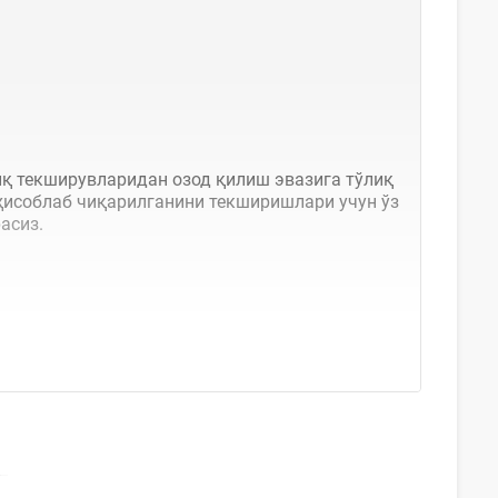
иқ текширувларидан озод қилиш эвазига тўлиқ
 ҳисоблаб чиқарилганини текширишлари учун ўз
асиз.