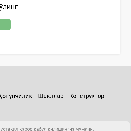
бўлинг
Қонунчилик
Шакллар
Конструктор
мустақил қарор қабул қилишингиз мумкин.