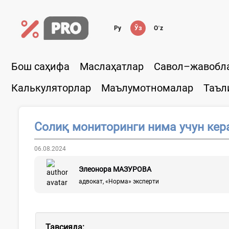
Ру
Ўз
Oʻz
Бош саҳифа
Маслаҳатлар
Савол–жавобл
Калькуляторлар
Маълумотномалар
Таъл
Солиқ мониторинги нима учун кер
06.08.2024
Элеонора МАЗУРОВА
адвокат, «Норма» эксперти
Тавсияда: