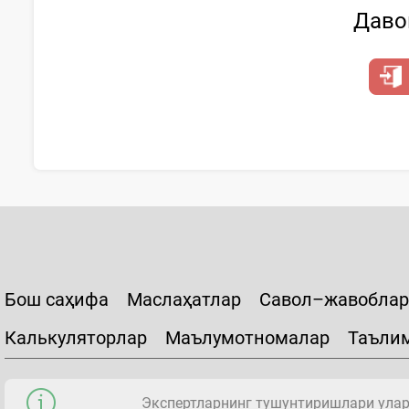
Давом
Бош саҳифа
Маслаҳатлар
Савол–жавоблар
Калькуляторлар
Маълумотномалар
Таъли
Экспертларнинг тушунтиришлари уларн