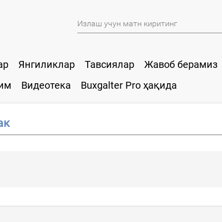
ар
Янгиликлар
Тавсиялар
Жавоб берамиз
им
Видеотека
Buxgalter Pro ҳақида
ак