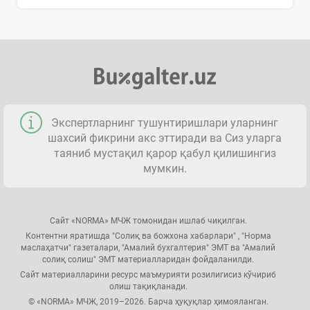
Экспертларнинг тушунтиришлари уларнинг
шахсий фикрини акс эттиради ва Сиз уларга
таяниб мустақил қарор қабул қилишингиз
мумкин.
Сайт «NORMA» МЧЖ томонидан ишлаб чиқилган.
Контентни яратишда "Солиқ ва божхона хабарлари" , "Норма
маслаҳатчи" газеталари, "Амалий бухгалтерия" ЭМТ ва "Амалий
солиқ солиш" ЭМТ материалларидан фойдаланилди.
Сайт материалларини ресурс маъмурияти розилигисиз кўчириб
олиш тақиқланади.
© «NORMA» МЧЖ, 2019–2026. Барча ҳуқуқлар ҳимояланган.