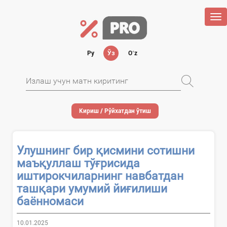
Tog
nav
Ру
Ўз
Oʻz
Кириш / Рўйхатдан ўтиш
Улушнинг бир қисмини сотишни
маъқуллаш тўғрисида
иштирокчиларнинг навбатдан
ташқари умумий йиғилиши
баённомаси
10.01.2025