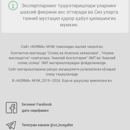
Экспертларнинг тушунтиришлари уларнинг
шахсий фикрини акс эттиради ва Сиз уларга
таяниб мустақил қарор қабул қилишингиз
мумкин.
Сайт «NORMA» МЧЖ томонидан ишлаб чиқилган.
Контентни яратишда "Солиқ ва божхона хабарлари" , "Норма
маслаҳатчи" газеталари, "Амалий бухгалтерия" ЭМТ ва "Амалий
солиқ солиш" ЭМТ материалларидан фойдаланилди.
Сайт материалларини ресурс маъмурияти розилигисиз кўчириб
олиш тақиқланади.
© «NORMA» МЧЖ, 2019–2026. Барча ҳуқуқлар ҳимояланган.
Бизнинг Facebook
даги саҳифамиз
Телеграм канали @uz_buxgalter