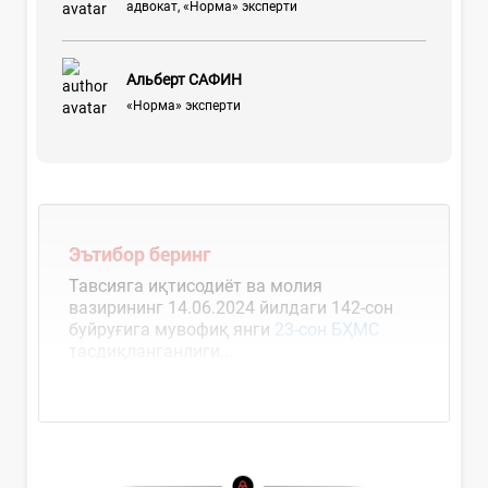
адвокат, «Норма» эксперти
Альберт САФИН
«Норма» эксперти
Эътибор беринг
Тавсияга иқтисодиёт ва молия
вазирининг 14.06.2024 йилдаги 142-сон
буйруғига мувофиқ янги
23-сон БҲМС
тасдиқланганлиги...