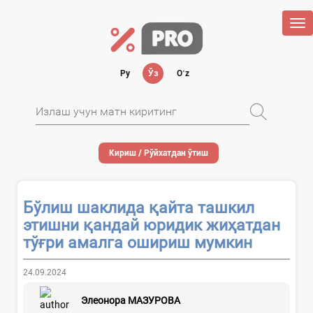
Tog
nav
Ру
Ўз
Oʻz
Кириш / Рўйхатдан ўтиш
Бўлиш шаклида қайта ташкил
этишни қандай юридик жиҳатдан
тўғри амалга ошириш мумкин
24.09.2024
Элеонора МАЗУРОВА