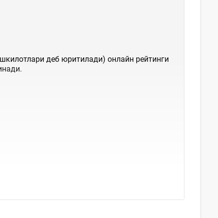
шкилотлари деб юритилади) онлайн рейтинги
инади.