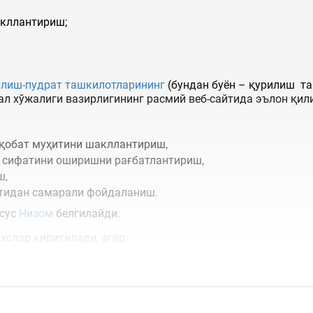
акллантириш;
илиш-пудрат ташкилотларининг
(бундан буён – қурилиш та
ал хўжалиги вазирлигининг расмий веб-сайтида эълон қил
ақобат муҳитини шакллантириш,
а сифатини оширишни рағбатлантириш,
ш,
тидан самарали фойдаланиш.
хсус
Низом
белгилайди.
хслар киритилади, агар: