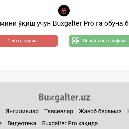
ини ўқиш учун Buxgalter Pro га обуна 
Сайтга кириш
Перейти к тарифам
Янгиликлар
Тавсиялар
Жавоб берамиз
м
Видеотека
Buxgalter Pro ҳақида