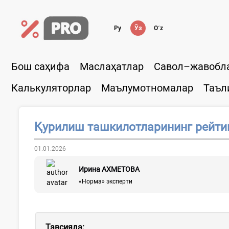
Ру
Ўз
Oʻz
Бош саҳифа
Маслаҳатлар
Савол–жавобл
Калькуляторлар
Маълумотномалар
Таъл
Қурилиш ташкилотларининг рейти
01.01.2026
Ирина АХМЕТОВА
«Норма» эксперти
Тавсияда: