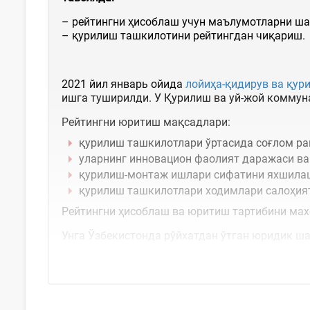
– рейтингни ҳисоблаш учун маълумотларни ш
– қурилиш ташкилотини рейтингдан чиқариш.
2021 йил январь ойида
лойиҳа-қидирув ва қур
ишга туширилди. У Қурилиш ва уй-жой коммун
Рейтингни юритиш мақсадлари:
қурилиш ташкилотлари ўртасида соғлом р
уларнинг инновацион фаолият даражаси в
қурилиш-монтаж ишлари сифатини яхшила
қурилиш ташкилотлари ходимлари салоҳия
Рейтингни ҳисоблаш ва юритиш тартибини ма
Унга Ўзбекистонда рўйхатдан ўтган юридик ша
уларнинг асосий фаолият тури –...