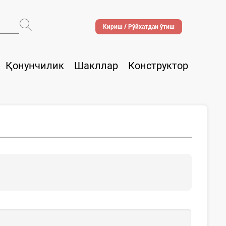
Кириш / Рўйхатдан ўтиш
Қонунчилик
Шакллар
Конструктор