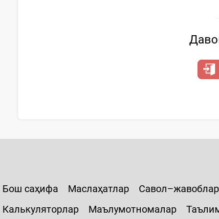
Давом
Бош саҳифа
Маслаҳатлар
Савол–жавоблар
Калькуляторлар
Маълумотномалар
Таъли