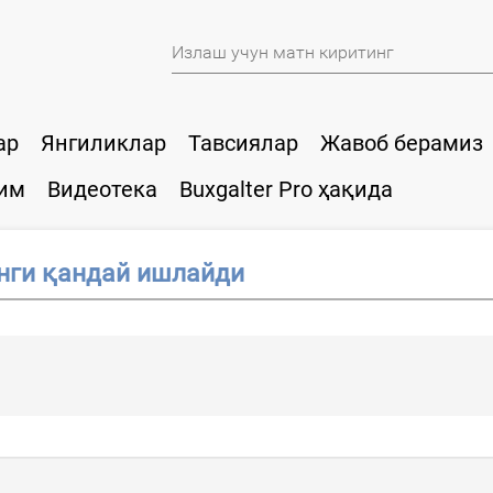
ар
Янгиликлар
Тавсиялар
Жавоб берамиз
им
Видеотека
Buxgalter Pro ҳақида
нги қандай ишлайди