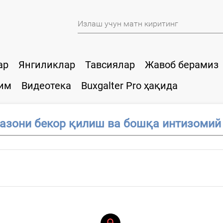
ар
Янгиликлар
Тавсиялар
Жавоб берамиз
им
Видеотека
Buxgalter Pro ҳақида
азони бекор қилиш ва бошқа интизомий