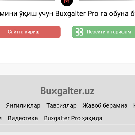
ини ўқиш учун Buxgalter Pro га обуна 
Сайтга кириш
Перейти к тарифам
Янгиликлар
Тавсиялар
Жавоб берамиз
м
Видеотека
Buxgalter Pro ҳақида