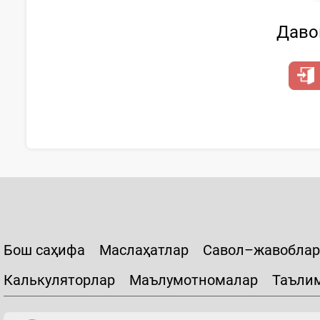
Давом
Бош саҳифа
Маслаҳатлар
Савол–жавоблар
Калькуляторлар
Маълумотномалар
Таъли