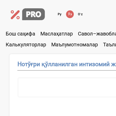
Ру
Ўз
Oʻz
Бош саҳифа
Маслаҳатлар
Савол–жавобл
Калькуляторлар
Маълумотномалар
Таъл
Нотўғри қўлланилган интизомий ж
Ҳужжатни қўллаш...