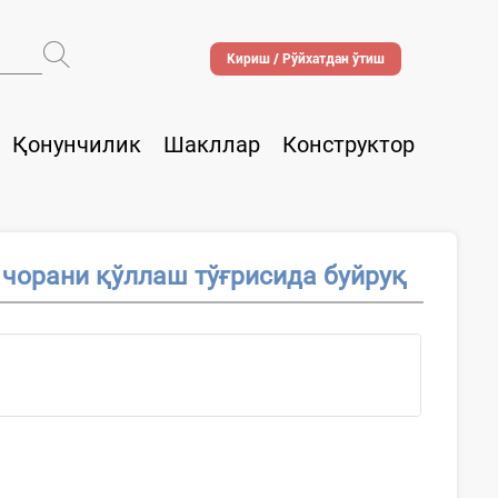
Кириш / Рўйхатдан ўтиш
Қонунчилик
Шакллар
Конструктор
 чорани қўллаш тўғрисида буйруқ