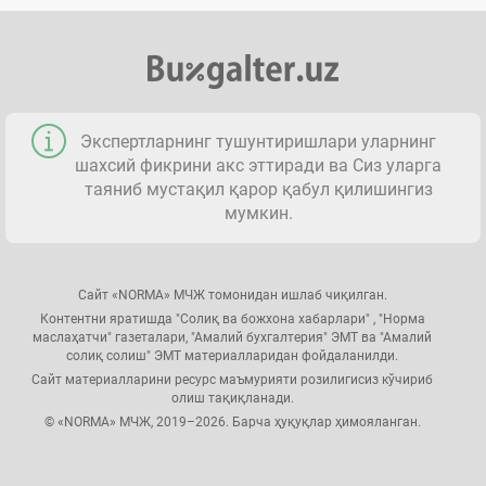
Экспертларнинг тушунтиришлари уларнинг
шахсий фикрини акс эттиради ва Сиз уларга
таяниб мустақил қарор қабул қилишингиз
мумкин.
Сайт «NORMA» МЧЖ томонидан ишлаб чиқилган.
Контентни яратишда "Солиқ ва божхона хабарлари" , "Норма
маслаҳатчи" газеталари, "Амалий бухгалтерия" ЭМТ ва "Амалий
солиқ солиш" ЭМТ материалларидан фойдаланилди.
Сайт материалларини ресурс маъмурияти розилигисиз кўчириб
олиш тақиқланади.
© «NORMA» МЧЖ, 2019–2026. Барча ҳуқуқлар ҳимояланган.