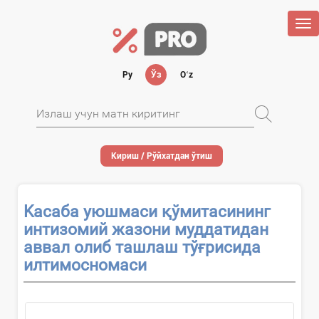
Tog
nav
Ру
Ўз
Oʻz
Кириш / Рўйхатдан ўтиш
Kасаба уюшмаси қўмитасининг
интизомий жазони муддатидан
аввал олиб ташлаш тўғрисида
илтимосномаси