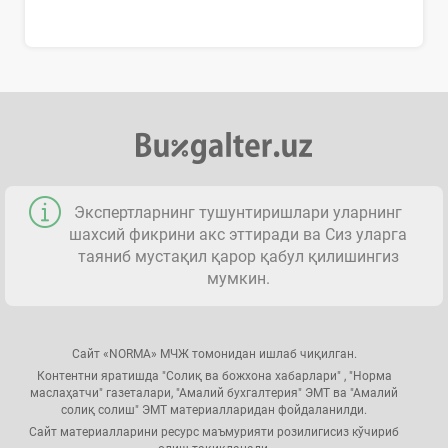
Экспертларнинг тушунтиришлари уларнинг
шахсий фикрини акс эттиради ва Сиз уларга
таяниб мустақил қарор қабул қилишингиз
мумкин.
Сайт «NORMA» МЧЖ томонидан ишлаб чиқилган.
Контентни яратишда "Солиқ ва божхона хабарлари" , "Норма
маслаҳатчи" газеталари, "Амалий бухгалтерия" ЭМТ ва "Амалий
солиқ солиш" ЭМТ материалларидан фойдаланилди.
Сайт материалларини ресурс маъмурияти розилигисиз кўчириб