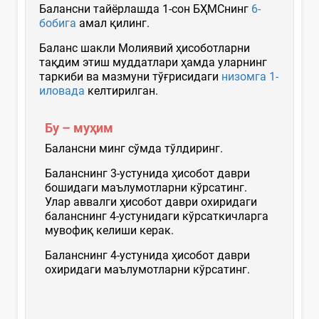
Балансни тайёрлашда 1-сон БҲМСнинг
6-
бобига
амал қилинг.
Баланс шакли Молиявий ҳисоботларни
тақдим этиш муддатлари ҳамда уларнинг
таркиби ва мазмуни тўғрисидаги
низомга
1-
иловада
келтирилган.
Бу – муҳим
Балансни минг сўмда тўлдиринг.
Баланснинг 3-устунида ҳисобот даври
бошидаги маълумотларни кўрсатинг.
Улар аввалги ҳисобот даври охиридаги
баланснинг 4-устунидаги кўрсаткичларга
мувофиқ келиши керак.
Баланснинг 4-устунида ҳисобот даври
охиридаги маълумотларни кўрсатинг.