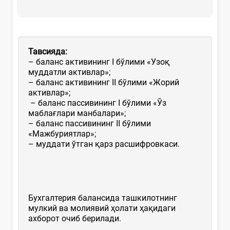
Тавсияда:
– баланс активининг I бўлими «Узоқ
муддатли активлар»;
– баланс активининг II бўлими «Жорий
активлар»;
– баланс пассивининг I бўлими «Ўз
маблағлари манбалари»;
– баланс пассивининг II бўлими
«Мажбуриятлар»;
– муддати ўтган қарз расшифровкаси.
Бухгалтерия балансида ташкилотнинг
мулкий ва молиявий ҳолати ҳақидаги
ахборот очиб берилади.