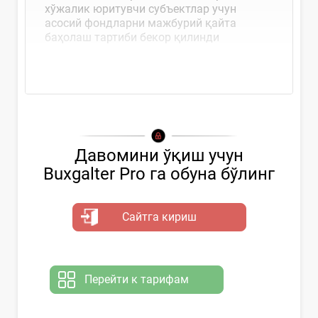
хўжалик юритувчи субъектлар учун
асосий фондларни мажбурий қайта
баҳолаш тартиби бекор қилинди
Давомини ўқиш учун
Buxgalter Pro га обуна бўлинг
Сайтга кириш
Перейти к тарифам