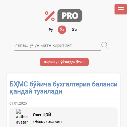
Tog
nav
Ру
Ўз
Oʻz
Кириш / Рўйхатдан ўтиш
БҲМС бўйича бухгалтерия баланси
қандай тузилади
01.01.2025
Олег ЦОЙ
«Норма» эксперти