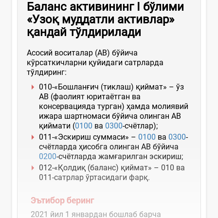
Б
аланс активининг I бўлими
«Узоқ муддатли активлар»
қандай
тўлдири
лади
Асосий воситалар (АВ) бўйича
кўрсаткичларни қуйидаги сатрларда
тўлдиринг:
010-«Бошланғич (тиклаш) қиймат» – ўз
АВ (фаолият юритаётган ва
консервацияда турган) ҳамда молиявий
ижара шартномаси бўйича олинган АВ
қиймати (
0100
ва
0300
-счётлар);
011-«Эскириш суммаси» –
0100
ва
0300
-
счётларда ҳисобга олинган АВ бўйича
0200
-счётларда жамғарилган эскириш;
012-«Қолдиқ (баланс) қиймат» – 010 ва
011-сатрлар ўртасидаги фарқ.
Эътибор беринг
2021 йил 1 январдан бошлаб барча