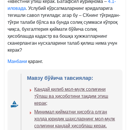
«квест»ни ўтиш керак. Батафсил йўриқнома –
4.1-
иловада
. Услубий кўрсатмаларнинг қоидаларига
тегишли савол туғилади: агар бу – СКнинг тўғридан-
тўғри талаби бўлса ва бунда солиқ суммаси кўпроқ
чиқса, бухгалтерия қиймати бўйича солиқ
ҳисоблашда кадастр ва бошқа ҳужжатларнинг
сканерланган нусхаларини талаб қилиш нима учун
керак?
Манбани
қаранг.
Мавзу бўйича тавсиялар:
Қандай қилиб мол-мулк солиғини
тўлаш ва ҳисоботини тақдим этиш
керак;
Минимал қийматни ҳисобга олган
ҳолда юридик шахсларнинг мол-мулк
солиғини қандай ҳисоблаш керак.