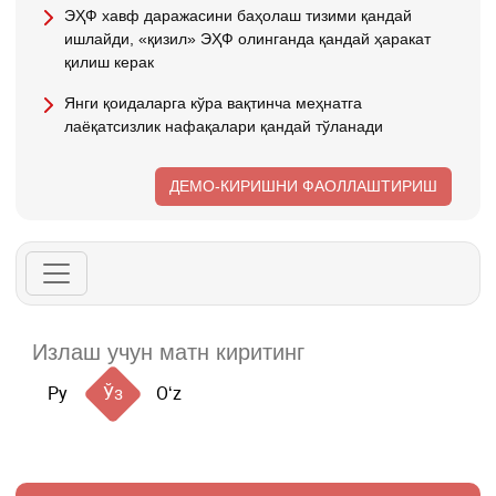
ЭҲФ хавф даражасини баҳолаш тизими қандай
ишлайди, «қизил» ЭҲФ олинганда қандай ҳаракат
қилиш керак
Янги қоидаларга кўра вақтинча меҳнатга
лаёқатсизлик нафақалари қандай тўланади
ДЕМО-КИРИШНИ ФАОЛЛАШТИРИШ
Ру
Ўз
Oʻz