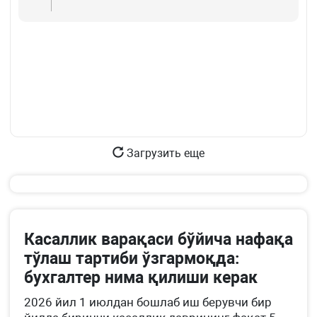
Загрузить еще
Касаллик варақаси бўйича нафақа
тўлаш тартиби ўзгармоқда:
бухгалтер нима қилиши керак
2026 йил 1 июлдан бошлаб иш берувчи бир