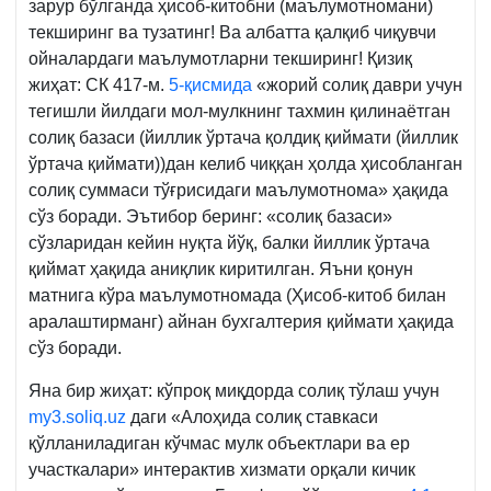
зарур бўлганда ҳисоб-китобни (маълумотномани)
текширинг ва тузатинг! Ва албатта қалқиб чиқувчи
ойналардаги маълумотларни текширинг! Қизиқ
жиҳат: СК 417-м.
5-қисмида
«жорий солиқ даври учун
тегишли йилдаги мол-мулкнинг тахмин қилинаётган
солиқ базаси (йиллик ўртача қолдиқ қиймати (йиллик
ўртача қиймати))дан келиб чиққан ҳолда ҳисобланган
солиқ суммаси тўғрисидаги маълумотнома» ҳақида
сўз боради. Эътибор беринг: «солиқ базаси»
сўзларидан кейин нуқта йўқ, балки йиллик ўртача
қиймат ҳақида аниқлик киритилган. Яъни қонун
матнига кўра маълумотномада (Ҳисоб-китоб билан
аралаштирманг) айнан бухгалтерия қиймати ҳақида
сўз боради.
Яна бир жиҳат: кўпроқ миқдорда солиқ тўлаш учун
my3.soliq.uz
даги «Алоҳида солиқ ставкаси
қўлланиладиган кўчмас мулк объектлари ва ер
участкалари» интерактив хизмати орқали кичик