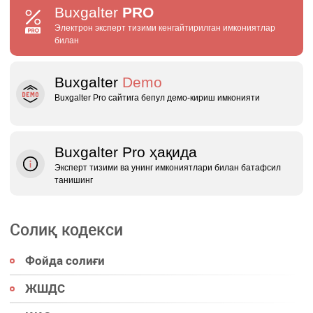
Buxgalter
PRO
Электрон эксперт тизими кенгайтирилган имкониятлар
билан
Buxgalter
Demo
Buxgalter Pro сайтига бепул демо‑кириш имконияти
Buxgalter Pro ҳақида
Эксперт тизими ва унинг имкониятлари билан батафсил
танишинг
Солиқ кодекси
Фойда солиғи
ЖШДС