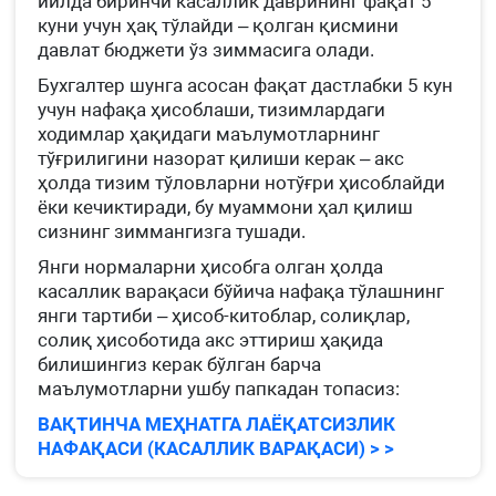
йилда биринчи касаллик даврининг фақат 5
куни учун ҳақ тўлайди – қолган қисмини
давлат бюджети ўз зиммасига олади.
Бухгалтер шунга асосан фақат дастлабки 5 кун
учун нафақа ҳисоблаши, тизимлардаги
ходимлар ҳақидаги маълумотларнинг
тўғрилигини назорат қилиши керак – акс
ҳолда тизим тўловларни нотўғри ҳисоблайди
ёки кечиктиради, бу муаммони ҳал қилиш
сизнинг зиммангизга тушади.
Янги нормаларни ҳисобга олган ҳолда
касаллик варақаси бўйича нафақа тўлашнинг
янги тартиби – ҳисоб-китоблар, солиқлар,
солиқ ҳисоботида акс эттириш ҳақида
билишингиз керак бўлган барча
маълумотларни ушбу папкадан топасиз:
ВАҚТИНЧА МЕҲНАТГА ЛАЁҚАТСИЗЛИК
НАФАҚАСИ (КАСАЛЛИК ВАРАҚАСИ) > >