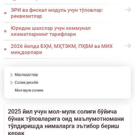
ЭРИ ва фискал модуль учун тўловлар:
реквизитлар
Юридик шахслар учун коммунал
хизматларнинг тарифлари
2026 йилда БҲМ, МҲТЭКМ, ПҲБМ ва МИХ
миқдорлари
Маслаҳатлар
Солиқ ҳисоби
Мол-мулк солиғи
2025 йил учун мол-мулк солиғи бўйича
бўнак тўловларига оид маълумотномани
тўлдиришда нималарга эътибор бериш
керак