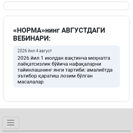
«НОРМА»нинг АВГУСТДАГИ
ВЕБИНАРИ:
2026 йил 4 август
2026 йил 1 июлдан вақтинча меҳнатга
лаёқатсизлик бўйича нафақаларни
тайинлашнинг янги тартиби: амалиётда
эътибор қаратиш лозим бўлган
масалалар