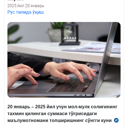
2025 йил 20 январь
Рус тилида ўқиш
20 январь – 2025 йил учун мол-мулк солиғининг
тахмин қилинган суммаси тўғрисидаги
маълумотномани топшириш
нинг
сўнгги
куни
СК
.