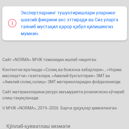
Экспертларнинг тушунтиришлари уларнинг
шахсий фикрини акс эттиради ва Сиз уларга
таяниб мустақил қарор қабул қилишингиз
мумкин.
Сайт «NORMA» МЧЖ томонидан ишлаб чиқилган.
Контентни яратишда «Солиқ ва божхона хабарлари» , «Норма
маслаҳатчи» газеталари, «Амалий бухгалтерия» ЭМТ ва
«Амалий солиқ солиш» ЭМТ материалларидан фойдаланилди.
Сайт материалларини ресурс маъмурияти розилигисиз кўчириб
олиш тақиқланади.
© МЧЖ «NORMA», 2019–2026. Барча ҳуқуқлар ҳимояланган.
Қўллаб-қувватлаш хизмати