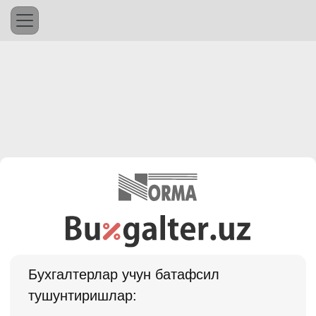
Бухгалтерлар учун батафсил
тушунтиришлар: