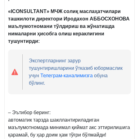
417-
м.
«ICONSULTANT» МЧЖ солиқ маслаҳатчилари
5-
ташкилоти директори Иродахон АББОСХОНОВА
қ.
маълумотномани тўлдириш ва жўнатишда
нималарни ҳисобга олиш кераклигини
тушунтирди:
Экспертларнинг зарур
тушунтиришларини ўтказиб юбормаслик
учун
Телеграм-каналимизга
обуна
бўлинг.
– Эътибор беринг:
автоматик тарзда шакллантириладиган
маълумотномада минимал қиймат акс эттирилишига
қарамай, бу ҳар доим ҳам тўғри бўлмайди!