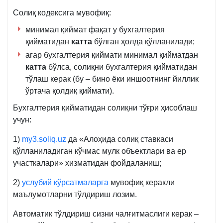
Солиқ кодексига мувофиқ:
минимал қиймат фақат у бухгалтерия
қийматидан
катта
бўлган ҳолда қўлланилади;
агар бухгалтерия қиймати минимал қийматдан
катта
бўлса, солиқни бухгалтерия қийматидан
тўлаш керак (бу – бино ёки иншоотнинг йиллик
ўртача қолдиқ қиймати).
Бухгалтерия қийматидан солиқни тўғри ҳисоблаш
учун:
1)
my3.soliq.uz
да «Алоҳида солиқ ставкаси
қўлланиладиган кўчмас мулк объектлари ва ер
участкалари» хизматидан фойдаланиш;
2)
услубий кўрсатмаларга
мувофиқ керакли
маълумотларни тўлдириш лозим.
Автоматик тўлдириш сизни чалғитмаслиги керак –