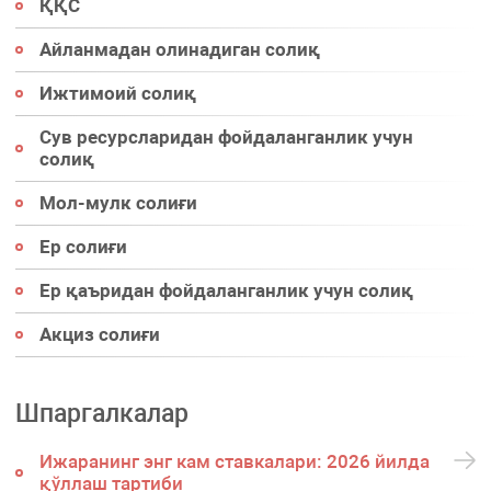
ҚҚС
Айланмадан олинадиган солиқ
Ижтимоий солиқ
Сув ресурсларидан фойдаланганлик учун
солиқ
Мол-мулк солиғи
Ер солиғи
Ер қаъридан фойдаланганлик учун солиқ
Акциз солиғи
Шпаргалкалар
Ижаранинг энг кам ставкалари: 2026 йилда
қўллаш тартиби