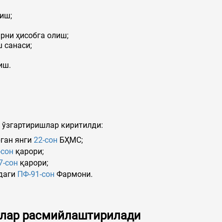
иш;
рни ҳисобга олиш;
 санаси;
иш.
 ўзгартиришлар киритилди:
рган янги
22-сон
БҲМС;
-сон
қарори;
7-сон
қарори;
лдаги
ПФ-91-сон
Фармони.
тлар расмийлаштирилади