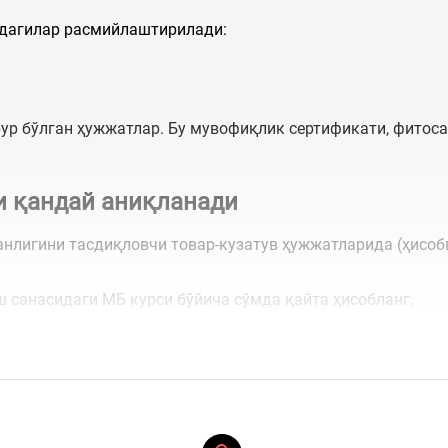
идагилар расмийлаштирилади:
р бўлган ҳужжатлар. Бу мувофиқлик сертификати, фитоса
и қандай аниқланади
нлигини тасдиқловчи товар-кузатув ҳужжатларида (ҳисоб
 санасидаги МБ курси бўйича сўмда қайта ҳисобланг.