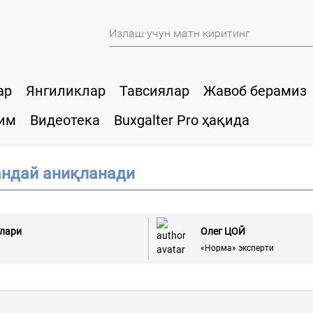
ар
Янгиликлар
Тавсиялар
Жавоб берамиз
им
Видеотека
Buxgalter Pro ҳақида
андай аниқланади
слари
Олег ЦОЙ
«Норма» эксперти