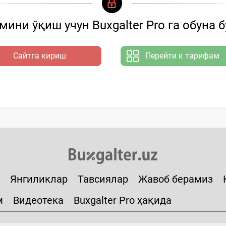
ини ўқиш учун Buxgalter Pro га обуна 
Сайтга кириш
Перейти к тарифам
Янгиликлар
Тавсиялар
Жавоб берамиз
м
Видеотека
Buxgalter Pro ҳақида