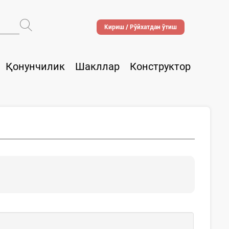
Кириш / Рўйхатдан ўтиш
Қонунчилик
Шакллар
Конструктор