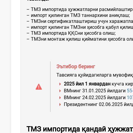
– ТМЗ импортида ҳужжатларни расмийлаштир
– импорт қилинган ТМЗ таннархини аниқлаш;
– ТМЗни сертификатлаштириш учун харажатла
– импорт қилинган ТМЗни ҳисобга қабул қилиш
– ТМЗ импортида ҚҚСни ҳисобга олиш;
– ТМЗни монтаж қилиш қийматини ҳисобга ол
Эътибор беринг
Тавсияга қуйидагиларга мувофиқ
2025 йил 1 январдан
кучга ки
ВМнинг 31.01.2025 йилдаги
55
ВМнинг 24.02.2025 йилдаги
10
Президентнинг 02.06.2025 йи
ТМЗ импортида қандай ҳужжа