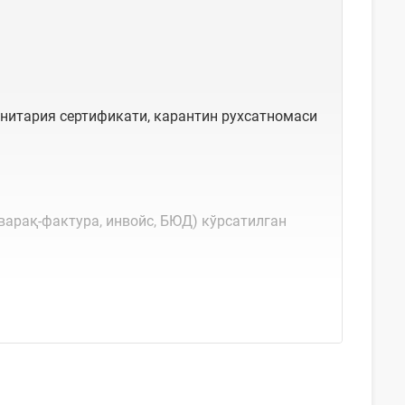
нитария сертификати, карантин рухсатномаси
варақ-фактура, инвойс, БЮД) кўрсатилган