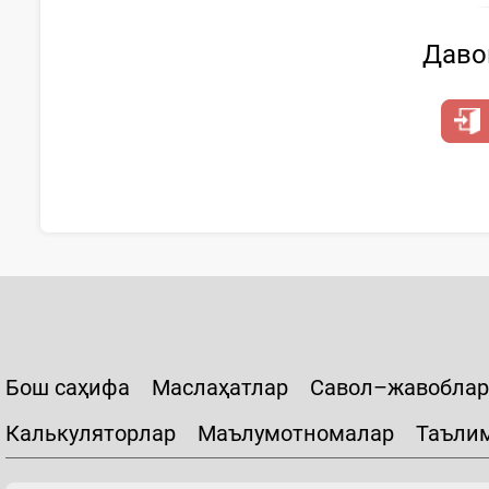
Давом
Бош саҳифа
Маслаҳатлар
Савол–жавоблар
Калькуляторлар
Маълумотномалар
Таъли