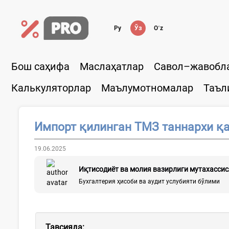
Ру
Ўз
Oʻz
Бош саҳифа
Маслаҳатлар
Савол–жавобл
Калькуляторлар
Маълумотномалар
Таъл
Импорт қилинган ТМЗ таннархи қ
19.06.2025
Иқтисодиёт ва молия вазирлиги мутахасси
Бухгалтерия ҳисоби ва аудит услубияти бўлими
Тавсияда: