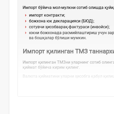
Импорт бўйича мол-мулкни сотиб олишда қуй
импорт контракти;
божхона юк декларацияси (БЮД);
сотувчи ҳисобварақ-фактураси (инвойси);
юкни божхонада расмийлаштириш учун зару
ва бошқалар бўлиши мумкин.
Импорт қилинган ТМЗ таннарх
Импорт қилинган ТМЗни уларнинг сотиб олинга
қиймат бўйича кирим қилинг.
Валюта қийматини уларни ҳисобга қабул қилиш
Шунингдек, таннархга...