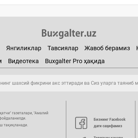
Янгиликлар
Тавсиялар
Жавоб берамиз
м
Видеотека
Buxgalter Pro ҳақида
инг шахсий фикрини акс эттиради ва Сиз уларга таяниб 
ҳатчи" газеталари, "Амалий
 фойдаланилди.
Бизнинг Facebook
иш тақиқланади.
даги саҳифамиз
Телеграм канали