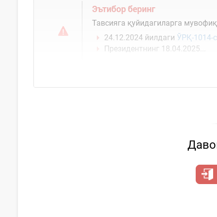
Эътибор беринг
Тавсияга қуйидагиларга мувофиқ
24.12.2024 йилдаги
ЎРҚ-1014-
Президентнинг 18.04.2025...
Давом