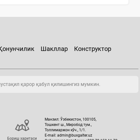
Қонунчилик
Шакллар
Конструктор
мустақил қарор қабул қилишингиз мумкин.
Манзил: Ўзбекистон, 100105,
Тошкент ш., Миробод тум.,
Толлимаржон кўч., 1/1.
E-mail: admin@buxgalter.uz
Бориш харитаси