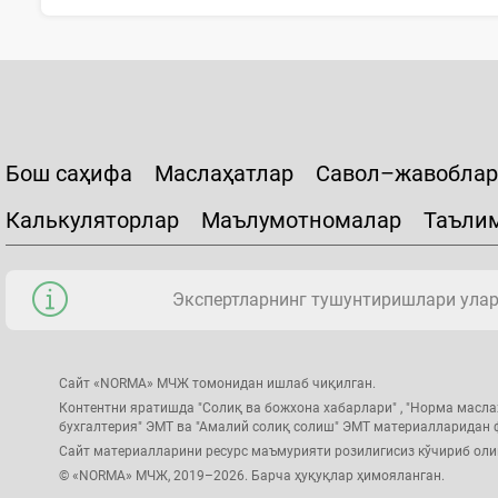
Бош саҳифа
Маслаҳатлар
Савол–жавоблар
Калькуляторлар
Маълумотномалар
Таъли
Экспертларнинг тушунтиришлари уларн
Сайт «NORMA» МЧЖ томонидан ишлаб чиқилган.
Контентни яратишда "Солиқ ва божхона хабарлари" , "Норма масла
бухгалтерия" ЭМТ ва "Амалий солиқ солиш" ЭМТ материалларидан
Сайт материалларини ресурс маъмурияти розилигисиз кўчириб ол
© «NORMA» МЧЖ, 2019–2026. Барча ҳуқуқлар ҳимояланган.