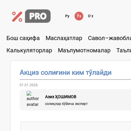
Ру
Ўз
Oʻz
Бош саҳифа
Маслаҳатлар
Савол–жавобл
Калькуляторлар
Маълумотномалар
Таъл
Акциз солиғини ким тўлайди
01.01.2026
Азиз ҲОШИМОВ
солиқлар бўйича эксперт