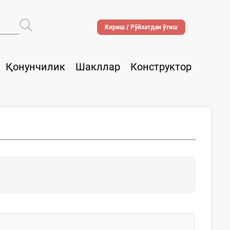
Кириш / Рўйхатдан ўтиш
Қонунчилик
Шакллар
Конструктор