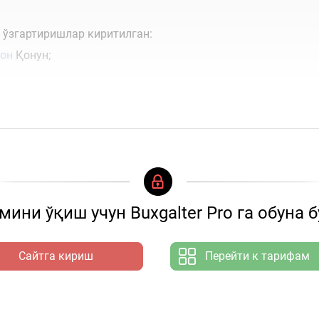
 ўзгартиришлар киритилган:
сон
Қонун;
ини ўқиш учун Buxgalter Pro га обуна 
Сайтга кириш
Перейти к тарифам