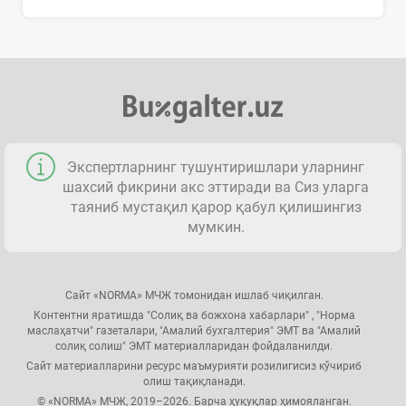
Экспертларнинг тушунтиришлари уларнинг
шахсий фикрини акс эттиради ва Сиз уларга
таяниб мустақил қарор қабул қилишингиз
мумкин.
Сайт «NORMA» МЧЖ томонидан ишлаб чиқилган.
Контентни яратишда "Солиқ ва божхона хабарлари" , "Норма
маслаҳатчи" газеталари, "Амалий бухгалтерия" ЭМТ ва "Амалий
солиқ солиш" ЭМТ материалларидан фойдаланилди.
Сайт материалларини ресурс маъмурияти розилигисиз кўчириб
олиш тақиқланади.
© «NORMA» МЧЖ, 2019–2026. Барча ҳуқуқлар ҳимояланган.