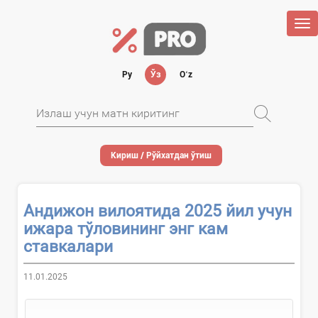
Tog
nav
Ру
Ўз
Oʻz
Кириш / Рўйхатдан ўтиш
Андижон вилоятида 2025 йил учун
ижара тўловининг энг кам
ставкалари
11.01.2025