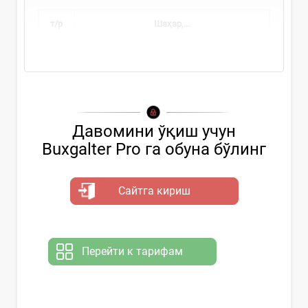
т/р
Шаҳар,...
Давомини ўқиш учун
Buxgalter Pro га обуна бўлинг
Сайтга кириш
Перейти к тарифам