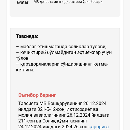
МБ департаменти директори ўринбосари
Тавсияда:
– маблағ етишмаганда солиқлар тўлови;
– кечиктириб бўлмайдиган эҳтиёжлар учун
тўлов;
– қарздорликларни сўндиришнинг кетма-
кетлиги.
Эътибор беринг
Тавсияга МБ Бошқарувининг 26.12.2024
йилдаги 321-Б-12-сон, Иқтисодиёт ва
молия вазирлигининг 26.12.2024 йилдаги
211-сон ва Солиқ қўмитасининг
24.12.2024 йилдаги 2024-26-сон
қарорига