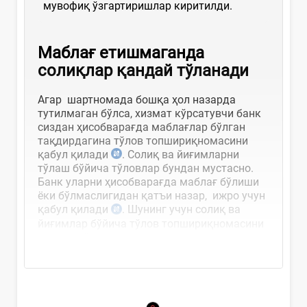
мувофиқ ўзгартиришлар киритилди.
Маблағ етишмаганда
солиқлар қандай тўланади
Агар шартномада бошқа ҳол назарда
тутилмаган бўлса, хизмат кўрсатувчи банк
сиздан ҳисобварағда маблағлар бўлган
тақдирдагина тўлов топшириқномасини
қабул қилади
. Солиқ ва йиғимларни
тўлаш бўйича тўловлар бундан мустасно.
Банк уларни ҳисобварағда маблағ бўлиши
ёки бўлмаслигидан қатъи назар, ижро учун
қабул қилади
. Шунинг учун солиқ ва
йиғимлар бўйича тўлов топшириқномасини
хизмат кўрсатувчи...