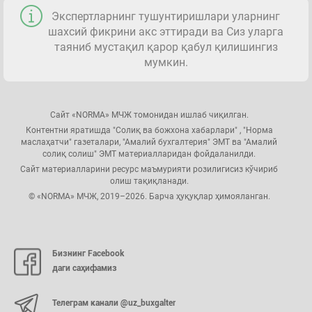
Экспертларнинг тушунтиришлари уларнинг
шахсий фикрини акс эттиради ва Сиз уларга
таяниб мустақил қарор қабул қилишингиз
мумкин.
Сайт «NORMA» МЧЖ томонидан ишлаб чиқилган.
Контентни яратишда "Солиқ ва божхона хабарлари" , "Норма
маслаҳатчи" газеталари, "Амалий бухгалтерия" ЭМТ ва "Амалий
солиқ солиш" ЭМТ материалларидан фойдаланилди.
Сайт материалларини ресурс маъмурияти розилигисиз кўчириб
олиш тақиқланади.
© «NORMA» МЧЖ, 2019–2026. Барча ҳуқуқлар ҳимояланган.
Бизнинг Facebook
даги саҳифамиз
Телеграм канали @uz_buxgalter