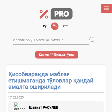
Tog
nav
Ру
Ўз
Oʻz
Кириш / Рўйхатдан ўтиш
Ҳисобварақда маблағ
етишмаганда тўловлар қандай
амалга оширилади
17.02.2025
Шавкат РАСУЛЕВ