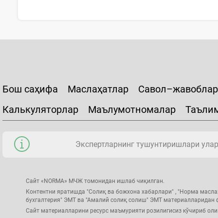
Бош саҳифа
Маслаҳатлар
Савол–жавоблар
Калькуляторлар
Маълумотномалар
Таъли
Экспертларнинг тушунтиришлари уларн
Сайт «NORMA» МЧЖ томонидан ишлаб чиқилган.
Контентни яратишда "Солиқ ва божхона хабарлари" , "Норма масла
бухгалтерия" ЭМТ ва "Амалий солиқ солиш" ЭМТ материалларидан
Сайт материалларини ресурс маъмурияти розилигисиз кўчириб ол