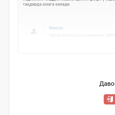
тақдирда юзага келади.
Мисол
Зарар етказишда ходимнинг айб
Давом