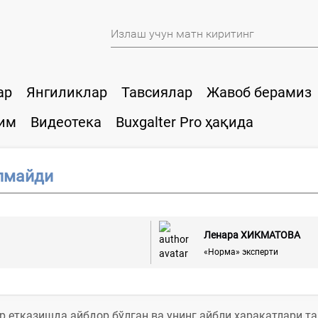
ар
Янгиликлар
Тавсиялар
Жавоб берамиз
им
Видеотека
Buxgalter Pro ҳақида
лмайди
Ленара ХИКМАТОВА
«Норма» эксперти
 етказишда айбдор бўлган ва унинг айбли ҳаракатлари та