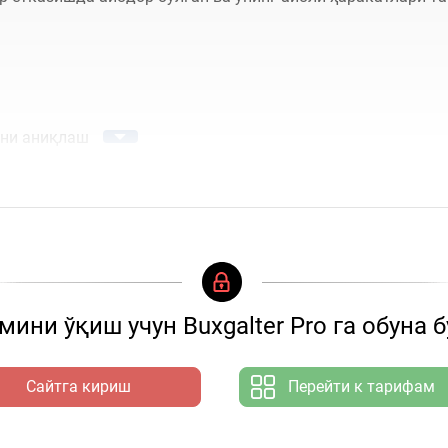
ини аниқлаш
ини ўқиш учун Buxgalter Pro га обуна 
Сайтга кириш
Перейти к тарифам