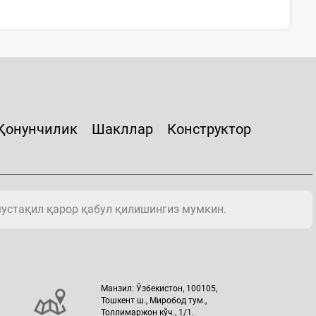
Қонунчилик
Шакллар
Конструктор
мустақил қарор қабул қилишингиз мумкин.
Манзил: Ўзбекистон, 100105,
Тошкент ш., Миробод тум.,
Толлимаржон кўч., 1/1.