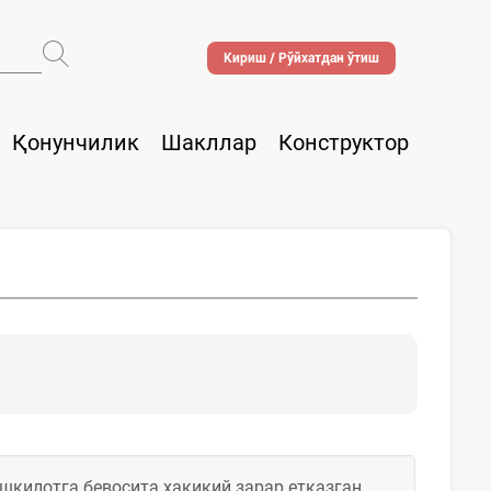
Кириш / Рўйхатдан ўтиш
Қонунчилик
Шакллар
Конструктор
шкилотга бевосита ҳақиқий зарар етказган