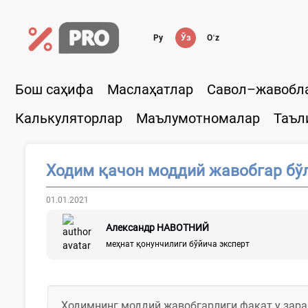
Ру
Ўз
Oʻz
Бош саҳифа
Маслаҳатлар
Савол–жавобл
Калькуляторлар
Маълумотномалар
Таъл
Ходим қачон моддий жавобгар бў
01.01.2021
Александр НАВОТНИЙ
меҳнат қонунчилиги бўйича эксперт
Ходимнинг моддий жавобгарлиги фақат у зарар