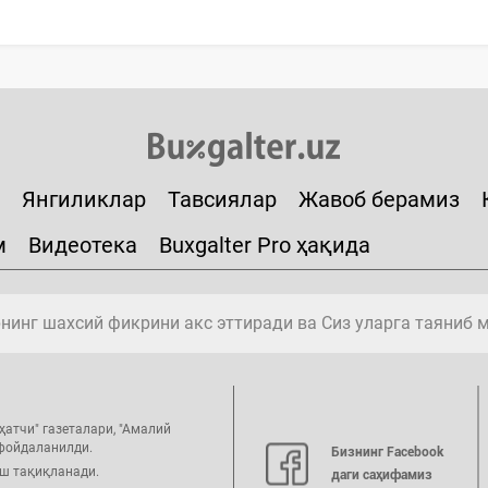
Янгиликлар
Тавсиялар
Жавоб берамиз
м
Видеотека
Buxgalter Pro ҳақида
инг шахсий фикрини акс эттиради ва Сиз уларга таяниб 
ҳатчи" газеталари, "Амалий
 фойдаланилди.
Бизнинг Facebook
иш тақиқланади.
даги саҳифамиз