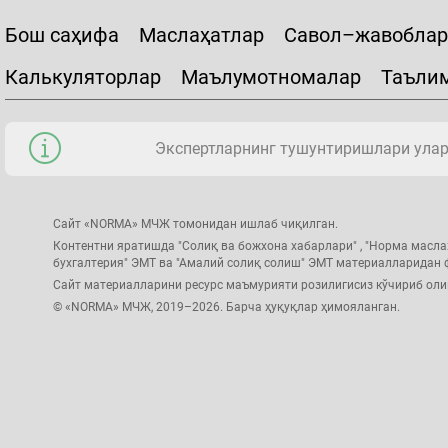
Бош саҳифа
Маслаҳатлар
Савол–жавоблар
Калькуляторлар
Маълумотномалар
Таъли
Экспертларнинг тушунтиришлари уларн
Сайт «NORMA» МЧЖ томонидан ишлаб чиқилган.
Контентни яратишда "Солиқ ва божхона хабарлари" , "Норма масла
бухгалтерия" ЭМТ ва "Амалий солиқ солиш" ЭМТ материалларидан
Сайт материалларини ресурс маъмурияти розилигисиз кўчириб ол
© «NORMA» МЧЖ, 2019–2026. Барча ҳуқуқлар ҳимояланган.