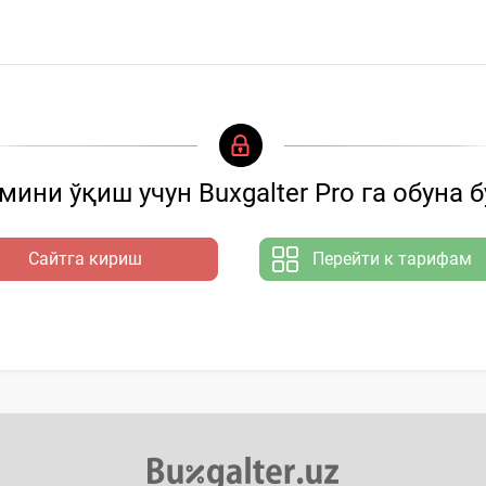
ини ўқиш учун Buxgalter Pro га обуна 
Сайтга кириш
Перейти к тарифам