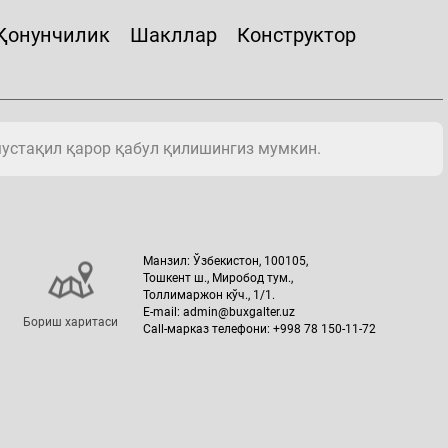
Қонунчилик
Шакллар
Конструктор
мустақил қарор қабул қилишингиз мумкин.
Манзил: Ўзбекистон, 100105,
Тошкент ш., Миробод тум.,
Толлимаржон кўч., 1/1.
E-mail: admin@buxgalter.uz
Бориш харитаси
Call-марказ телефони: +998 78 150-11-72