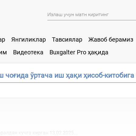
ар
Янгиликлар
Тавсиялар
Жавоб берамиз
им
Видеотека
Buxgalter Pro ҳақида
чоғида ўртача иш ҳақи ҳисоб-китобига
алдан кучга кирган 13.02.2025...