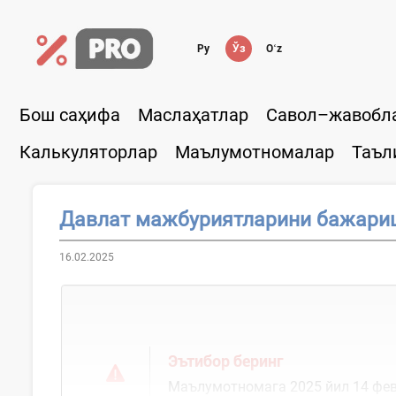
Ру
Ўз
Oʻz
Бош саҳифа
Маслаҳатлар
Савол–жавобл
Калькуляторлар
Маълумотномалар
Таъл
Давлат мажбуриятларини бажариш 
16.02.2025
Эътибор беринг
Маълумотномага 2025 йил 14 февр