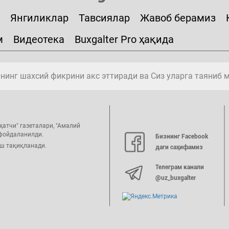
Янгиликлар
Тавсиялар
Жавоб берамиз
м
Видеотека
Buxgalter Pro ҳақида
инг шахсий фикрини акс эттиради ва Сиз уларга таяниб 
ҳатчи" газеталари, "Амалий
 фойдаланилди.
Бизнинг Facebook
иш тақиқланади.
даги саҳифамиз
Телеграм канали
@uz_buxgalter