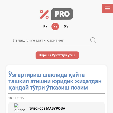
Tog
nav
Ру
Ўз
Oʻz
Кириш / Рўйхатдан ўтиш
Ўзгартириш шаклида қайта
ташкил этишни юридик жиҳатдан
қандай тўғри ўтказиш лозим
10.01.2025
Элеонора МАЗУРОВА