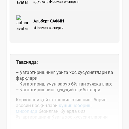
адвокат, «Норма» эксперти
Альберт САФИН
«Норма» эксперти
Тавсияда:
– ўзгартиришнинг ўзига хос хусусиятлари ва
фарқлари;
– ўзгартириш учун зарур бўлган ҳужжатлар;
– ўзгартиришнинг ҳуқуқий оқибатлари.
Корхонани қайта ташкил этишнинг барча
асосий босқичлари
қўшиб юбориш,
мисолида
берилган, бу ерда биз
ўзгартиришнинг ўзига хос хусусиятларини
ва фарқларини кўриб...