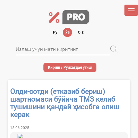
Tog
nav
Ру
Ўз
Oʻz
Кириш / Рўйхатдан ўтиш
Олди-сотди (етказиб бериш)
шартномаси бўйича ТМЗ келиб
тушишини қандай ҳисобга олиш
керак
18.06.2025