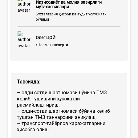
Иқтисодиёт ва молия вазирлиги
мутахассислари
Бухгалтерия ҳисоби ва аудит услубияти
бўлими
Олег ЦОЙ
«Норма» эксперти
Тавсияда:
– олди-сотди шартномаси бўйича ТМЗ
келиб тушишини ҳужжатли
расмийлаштириш;
– олди-сотди шартномаси бўйича келиб
тушган ТМЗ таннархини аниқлаш;
– транспорт-тайёрлов харажатларини
ҳисобга олиш.