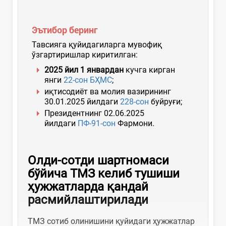
Эътибор беринг
Тавсияга қуйидагиларга мувофиқ
ўзгартиришлар киритилган:
2025 йил 1 январдан
кучга кирган
янги
22-сон БҲМС
;
иқтисодиёт ва молия вазирининг
30.01.2025 йилдаги
228-сон
буйруғи;
Президентнинг 02.06.2025
йилдаги
ПФ-91-сон
Фармони.
Олди-сотди шартномаси
бўйича ТМЗ келиб тушиши
ҳужжатларда қандай
расмийлаштирилади
ТМЗ сотиб олинишини қуйидаги ҳужжатлар