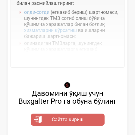
билан расмийлаштиринг:
олди-сотди
(етказиб бериш) шартномаси,
шунингдек ТМЗ сотиб олиш бўйича
қўшимча харажатлар билан боғлиқ
хизматларни кўрсатиш
ва ишларни
бажариш шартномаси;
олинадиган ТМЗларга, шунингдек
қўшимча харажатларга етказиб
берувчининг
Давомини ўқиш учун
Buxgalter Pro га обуна бўлинг
Сайтга кириш