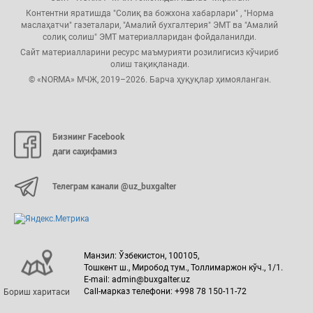
Контентни яратишда "Солиқ ва божхона хабарлари" , "Норма
маслаҳатчи" газеталари, "Амалий бухгалтерия" ЭМТ ва "Амалий
солиқ солиш" ЭМТ материалларидан фойдаланилди.
Сайт материалларини ресурс маъмурияти розилигисиз кўчириб
олиш тақиқланади.
© «NORMA» МЧЖ, 2019–2026. Барча ҳуқуқлар ҳимояланган.
Бизнинг Facebook
даги саҳифамиз
Телеграм канали @uz_buxgalter
Манзил: Ўзбекистон, 100105,
Тошкент ш., Миробод тум., Толлимаржон кўч., 1/1.
E-mail: admin@buxgalter.uz
Call-марказ телефони: +998 78 150-11-72
Бориш харитаси