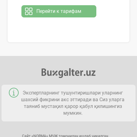
Перейти к тарифам
Экспертларнинг тушунтиришлари уларнинг
шахсий фикрини акс эттиради ва Сиз уларга
таяниб мустақил қарор қабул қилишингиз
мумкин.
Сайт «NORMA» МЧЖ томонидан ишлаб чиқилган.