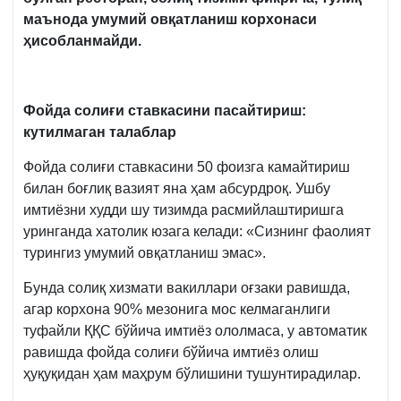
маънода умумий овқатланиш корхонаси
ҳисобланмайди.
Фойда солиғи ставкасини пасайтириш:
кутилмаган талаблар
Фойда солиғи ставкасини 50 фоизга камайтириш
билан боғлиқ вазият яна ҳам абсурдроқ. Ушбу
имтиёзни худди шу тизимда расмийлаштиришга
уринганда хатолик юзага келади: «Сизнинг фаолият
турингиз умумий овқатланиш эмас».
Бунда солиқ хизмати вакиллари оғзаки равишда,
агар корхона 90% мезонига мос келмаганлиги
туфайли ҚҚС бўйича имтиёз ололмаса, у автоматик
равишда фойда солиғи бўйича имтиёз олиш
ҳуқуқидан ҳам маҳрум бўлишини тушунтирадилар.