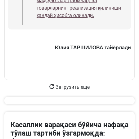
маҳсулотлар (таомлар) ва
товарларнинг реализация қилиниши
қандай ҳисобга олинади.
Юлия ТАРШИЛОВА тайёрлади
Загрузить еще
Касаллик варақаси бўйича нафақа
тўлаш тартиби ўзгармоқда: