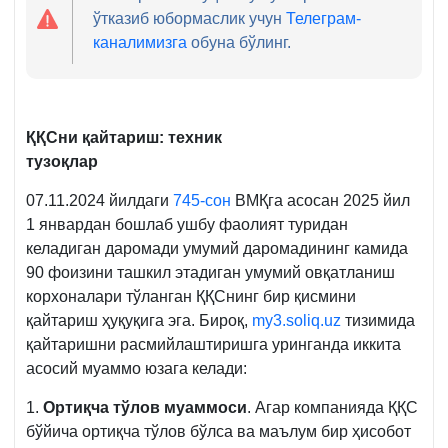
ўтказиб юбормаслик учун
Телеграм-
каналимизга
обуна бўлинг.
ҚҚСни қайтариш: техник
тузоқлар
07.11.2024 йилдаги
745-сон
ВМҚга асосан 2025 йил
1 январдан бошлаб ушбу фаолият туридан
келадиган даромади умумий даромадининг камида
90 фоизини ташкил этадиган умумий овқатланиш
корхоналари тўланган ҚҚСнинг бир қисмини
қайтариш ҳуқуқига эга. Бироқ,
my3.soliq.uz
тизимида
қайтаришни расмийлаштиришга уринганда иккита
асосий муаммо юзага келади:
1.
Ортиқча тўлов муаммоси
. Агар компанияда ҚҚС
бўйича ортиқча тўлов бўлса ва маълум бир ҳисобот