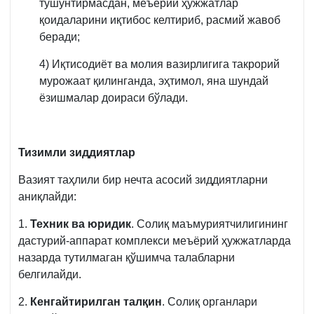
тушунтирмасдан, меъёрий ҳужжатлар
қоидаларини иқтибос келтириб, расмий жавоб
беради;
4) Иқтисодиёт ва молия вазирлигига такрорий
мурожаат қилинганда, эҳтимол, яна шундай
ёзишмалар доираси бўлади.
Тизимли зиддиятлар
Вазият таҳлили бир нечта асосий зиддиятларни
аниқлайди:
1.
Техник ва юридик
. Солиқ маъмуриятчилигининг
дастурий-аппарат комплекси меъёрий ҳужжатларда
назарда тутилмаган қўшимча талабларни
белгилайди.
2.
Кенгайтирилган талқин
. Солиқ органлари