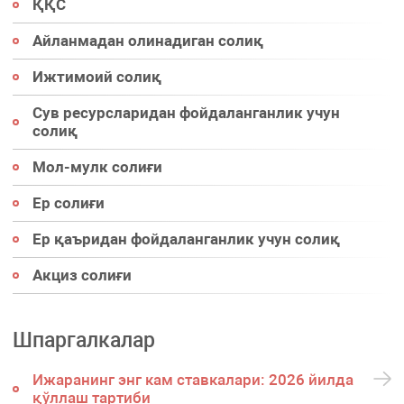
ҚҚС
Айланмадан олинадиган солиқ
Ижтимоий солиқ
Сув ресурсларидан фойдаланганлик учун
солиқ
Мол-мулк солиғи
Ер солиғи
Ер қаъридан фойдаланганлик учун солиқ
Акциз солиғи
Шпаргалкалар
Ижаранинг энг кам ставкалари: 2026 йилда
қўллаш тартиби