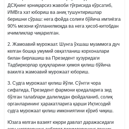
ДСҚнинг қониқарсиз жавоби тўғрисида кўрсатиб,
ИМВга хат юбориш ва аниқ тушунтиришлар
беришни сўраш: нега фойда солиғи бўйича имтиёзга
90% мезони қўлланилмоқда ва нега ҳисоб-китобдан
ичимликлар чиқарилган.
2. Жамоавий мурожаат. Шунга ўхшаш муаммога дуч
келган бошқа умумий овқатланиш корхоналари
билан бирлашиш ва Президент ҳузуридаги
Тадбиркорлар ҳуқуқларини ҳимоя қилиш бўйича
вакилга жамоавий мурожаат юбориш.
3. Судга мурожаат қилиш йўли. Сўнгги чора
сифатида, Президент фармони қоидаларига зид
бўлган талаблари далилидан фойдаланиб, солиқ
органларининг ҳаракатларига қарши Иқтисодий
судга мурожаат қилиш имкониятини кўриб чиқиш.
Юзага келган вазият юқори давлат даражасидаги