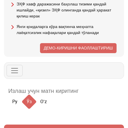
ЭҲФ хавф даражасини баҳолаш тизими қандай
ишлайди, «қизил» ЭҲФ олинганда қандай ҳаракат
қилиш керак
Янги қоидаларга кўра вақтинча меҳнатга
лаёқатсизлик нафақалари қандай тўланади
ДЕМО-КИРИШНИ ФАОЛЛАШТИРИШ
Ру
Ўз
Oʻz