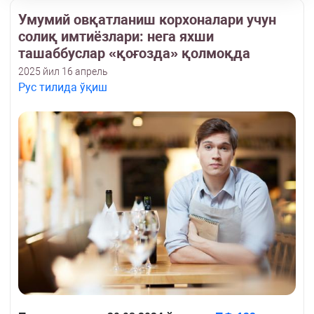
Умумий овқатланиш корхоналари учун
солиқ имтиёзлари: нега яхши
ташаббуслар «қоғозда» қолмоқда
2025 йил 16 апрель
Рус тилида ўқиш