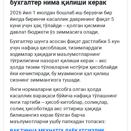
бухгалтер нима қилиши керак
2026 йил 1 июлдан бошлаб иш берувчи бир
йилда биринчи касаллик даврининг фақат 5
куни учун ҳақ тўлайди – қолган қисмини
давлат бюджети ўз зиммасига олади.
Бухгалтер шунга асосан фақат дастлабки 5 кун
учун нафақа ҳисоблаши, тизимлардаги
ходимлар ҳақидаги маълумотларнинг
тўғрилигини назорат қилиши керак – акс
ҳолда тизим тўловларни нотўғри ҳисоблайди
ёки кечиктиради, бу муаммони ҳал қилиш
сизнинг зиммангизга тушади.
Янги нормаларни ҳисобга олган ҳолда
касаллик варақаси бўйича нафақа тўлашнинг
янги тартиби – ҳисоб-китоблар, солиқлар,
солиқ ҳисоботида акс эттириш ҳақида
билишингиз керак бўлган барча
маълумотларни ушбу папкадан топасиз:
ВАҚТИНЧА МЕҲНАТГА ЛАЁҚАТСИЗЛИК