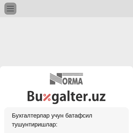
Бухгалтерлар учун батафсил
тушунтиришлар: