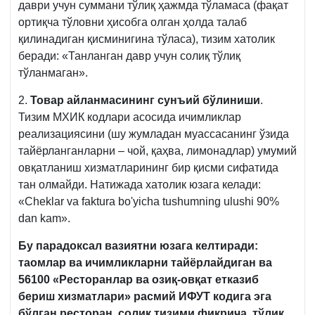
даври учун суммани тўлиқ ҳажмда тўламаса (фақат
ортиқча тўловни ҳисобга олган ҳолда талаб
қилинадиган қисминигина тўласа), тизим хатолик
беради: «Танланган давр учун солиқ тўлиқ
тўланмаган».
2.
Товар айланмасининг сунъий бўлиниши
.
Тизим МХИК кодлари асосида ичимликлар
реализациясини (шу жумладан муассасанинг ўзида
тайёрланганларни – чой, қаҳва, лимонадлар) умумий
овқатланиш хизматларининг бир қисми сифатида
тан олмайди. Натижада хатолик юзага келади:
«Cheklar va faktura bo'yicha tushumning ulushi 90%
dan kam».
Бу парадоксал вазиятни юзага келтиради:
таомлар ва ичимликларни тайёрлайдиган ва
56100 «Ресторанлар ва озиқ-овқат етказиб
бериш хизматлари» расмий ИФУТ кодига эга
бўлган ресторан, солиқ тизими фикрича, тўлиқ