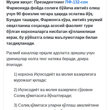
Муҳим жиҳат: Президентнинг
ПФ-132-сон
Фармонида фойда солиғи бўйича имтиёз олиш
учун 90 фоизлик чегара ҳақида эслатма йўқ.
Бундан ташқари, Фармонга кўра, имтиёз умумий
овқатланиш соҳасида асосий фаолият тури
бўлган корхоналарга нисбатан қўлланилиши
керак, бу рўйхатга олиш маълумотлари билан
тасдиқланади.
Расмий каналлар орқали адолатга эришиш учун
уринишлар нолга тенг натижа беради, доира
ёпилади:
1) корхона Иқтисодиёт ва молия вазирлигига
мурожаат қилади;
2) Иқтисодиёт ва молия вазирлиги сўровни
Солиқ қўмитасига йўналтиради;
3) Солиқ қўмитаси уларни қўллаш амалиётини