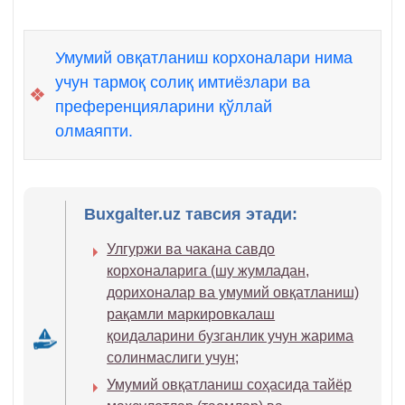
Умумий овқатланиш корхоналари нима
учун тармоқ солиқ имтиёзлари ва
❖
преференцияларини қўллай
олмаяпти.
Buxgalter.uz тавсия этади:
Улгуржи ва чакана савдо
корхоналарига (шу жумладан,
дорихоналар ва умумий овқатланиш)
рақамли маркировкалаш
қоидаларини бузганлик учун жарима
солинмаслиги учун;
Умумий овқатланиш соҳасида тайёр