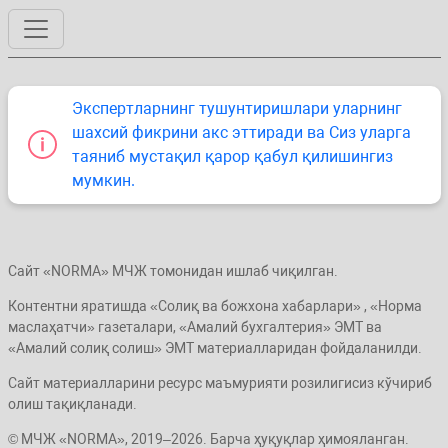
Экспертларнинг тушунтиришлари уларнинг
шахсий фикрини акс эттиради ва Сиз уларга
таяниб мустақил қарор қабул қилишингиз
мумкин.
Сайт «NORMA» МЧЖ томонидан ишлаб чиқилган.
Контентни яратишда «Солиқ ва божхона хабарлари» , «Норма
маслаҳатчи» газеталари, «Амалий бухгалтерия» ЭМТ ва
«Амалий солиқ солиш» ЭМТ материалларидан фойдаланилди.
Сайт материалларини ресурс маъмурияти розилигисиз кўчириб
олиш тақиқланади.
© МЧЖ «NORMA», 2019–2026. Барча ҳуқуқлар ҳимояланган.