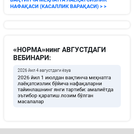
НАФАҚАСИ (КАСАЛЛИК ВАРАҚАСИ) > >
«НОРМА»нинг АВГУСТДАГИ
ВЕБИНАРИ:
2026 йил 4 августдаги ёзув
2026 йил 1 июлдан вақтинча меҳнатга
лаёқатсизлик бўйича нафақаларни
тайинлашнинг янги тартиби: амалиётда
эътибор қаратиш лозим бўлган
масалалар