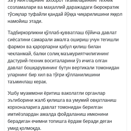
эзгу ниятларнинг ахборот тизимларининг техник
созламалари ва маҳаллий даражадаги бюрократик
тўсиқлар туфайли қандай йўққа чиқарилишини яққол
намойиш этади.
Тадбиркорликни қўллаб-қувватлаш бўйича давлат
сиёсатини самарали амалга ошириш учун тегишли
фармон ва қарорларни қабул қилиш билан
чекланмай, балки солиқ маъмуриятчилигининг
дастурий-техник воситаларини ўз ичига олган
давлат бошқарувининг бутун вертикали томонидан
уларнинг бир хил ва тўғри қўлланилишини
таъминлаш керак.
Ушбу муаммони ёритиш ваколатли органлар
эътиборини жалб қилишга ва умумий овқатланиш
корхоналарига давлат томонидан берилган
имтиёзлардан амалда фойдаланиш имконини
берадиган ечимни топишга ёрдам беради деган
умид қолмоқда.