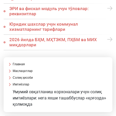
ЭРИ ва фискал модуль учун тўловлар:
реквизитлар
Юридик шахслар учун коммунал
хизматларнинг тарифлари
2026 йилда БҲМ, МҲТЭКМ, ПҲБМ ва МИХ
миқдорлари
Главная
Маслаҳатлар
Солиқ ҳисоби
Имтиёзлар
Умумий овқатланиш корхоналари учун солиқ
имтиёзлари: нега яхши ташаббуслар «қоғозда»
қолмоқда