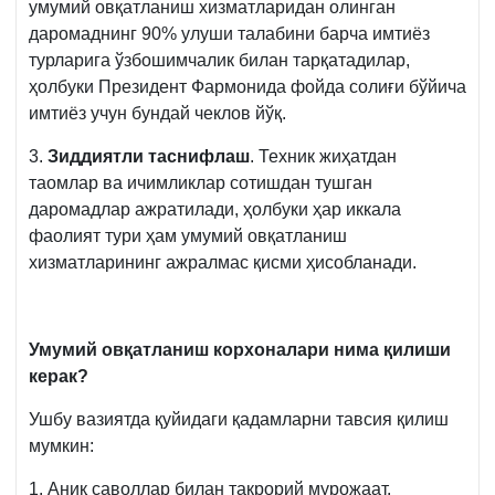
умумий овқатланиш хизматларидан олинган
даромаднинг 90% улуши талабини барча имтиёз
турларига ўзбошимчалик билан тарқатадилар,
ҳолбуки Президент Фармонида фойда солиғи бўйича
имтиёз учун бундай чеклов йўқ.
3.
Зиддиятли таснифлаш
. Техник жиҳатдан
таомлар ва ичимликлар сотишдан тушган
даромадлар ажратилади, ҳолбуки ҳар иккала
фаолият тури ҳам умумий овқатланиш
хизматларининг ажралмас қисми ҳисобланади.
Умумий овқатланиш корхоналари нима қилиши
керак?
Ушбу вазиятда қуйидаги қадамларни тавсия қилиш
мумкин:
1. Аниқ саволлар билан такрорий мурожаат.