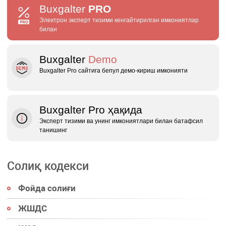
Buxgalter
PRO
Электрон эксперт тизими кенгайтирилган имкониятлар
билан
Buxgalter
Demo
Buxgalter Pro сайтига бепул демо‑кириш имконияти
Buxgalter Pro ҳақида
Эксперт тизими ва унинг имкониятлари билан батафсил
танишинг
Солиқ кодекси
Фойда солиғи
ЖШДС