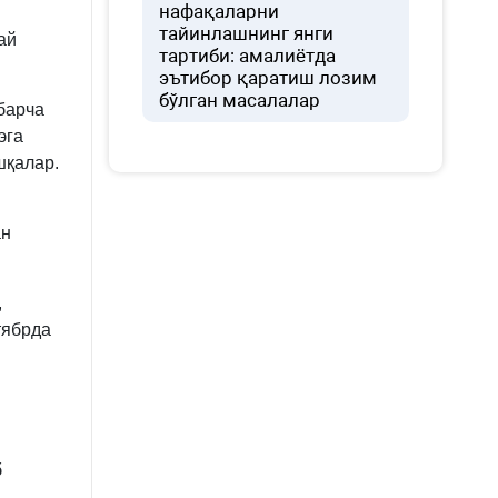
нафақаларни
тайинлашнинг янги
ай
тартиби: амалиётда
эътибор қаратиш лозим
бўлган масалалар
барча
эга
шқалар.
ан
,
тябрда
б