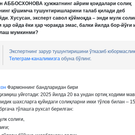
н АББОСХОНОВА ҳужжатнинг айрим қоидалари солиқ
нинг қўшимча тушунтиришларини талаб қилади деб
ди. Хусусан, эксперт савол қўймоқда – энди мулк соли
 ҳар ойда ёки ҳар чоракда эмас, балки йилда бор-йўғи 
ўлаш мумкинми?
Экспертнинг зарур тушунтиришини ўтказиб юбормаслик
Телеграм-каналимизга
обуна бўлинг.
сон
Фармоннинг бандларидан бири
қизиқиш уйғотади: 2025 йилда 20 ва ундан ортиқ ходими ма
ридик шахсларга қуйидаги солиқларни икки тўлов билан – 1
бргача тўлашга рухсат берилган:
улк солиғи,
иғи;