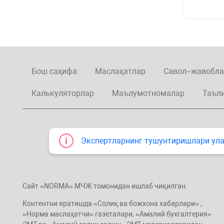
Бош саҳифа
Маслаҳатлар
Савол–жавобла
Калькуляторлар
Маълумотномалар
Таъл
Экспертларнинг тушунтиришлари улар
Сайт «NORMA» МЧЖ томонидан ишлаб чиқилган.
Контентни яратишда «Солиқ ва божхона хабарлари» ,
«Норма маслаҳатчи» газеталари, «Амалий бухгалтерия»