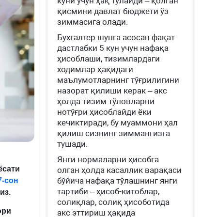
куни учун ҳақ тўлайди – қолган
қисмини давлат бюджети ўз
зиммасига олади.
Бухгалтер шунга асосан фақат
дастлабки 5 кун учун нафақа
ҳисоблаши, тизимлардаги
ходимлар ҳақидаги
маълумотларнинг тўғрилигини
назорат қилиши керак – акс
ҳолда тизим тўловларни
нотўғри ҳисоблайди ёки
кечиктиради, бу муаммони ҳал
қилиш сизнинг зиммангизга
тушади.
Янги нормаларни ҳисобга
ёсати
олган ҳолда касаллик варақаси
бўйича нафақа тўлашнинг янги
7-сон
тартиби – ҳисоб-китоблар,
из.
солиқлар, солиқ ҳисоботида
ори
акс эттириш ҳақида