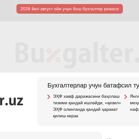
2026 йил август ойи учун бош бухгалтер режаси
Бухгалтерлар учун батафсил т
ЭҲФ хавф даражасини баҳолаш
Янги
тизими қандай ишлайди, «қизил»
меҳн
ЭҲФ олинганда қандай ҳаракат
наф
қилиш керак