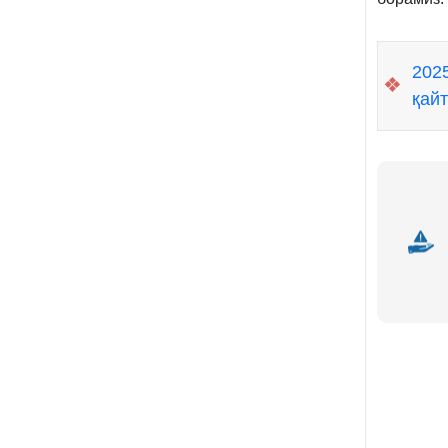
202
❖
қай