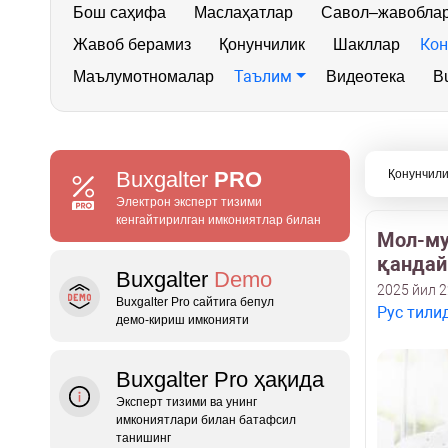
Бош саҳифа
Маслаҳатлар
Савол–жавобла
Кон
Жавоб берамиз
Қонунчилик
Шакллар
Таълим
Маълумотномалар
Видеотека
Bu
Buxgalter
PRO
Қонунчили
Электрон эксперт тизими
кенгайтирилган имкониятлар билан
Мол-му
қандай
Buxgalter
Demo
2025 йил 2
Buxgalter Pro сайтига бепул
Рус тили
демо‑кириш имконияти
Buxgalter Pro ҳақида
Эксперт тизими ва унинг
имкониятлари билан батафсил
танишинг