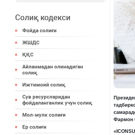
Солиқ кодекси
Фойда солиғи
ЖШДС
ҚҚС
Айланмадан олинадиган
солиқ
Ижтимоий солиқ
Сув ресурсларидан
Президе
фойдаланганлик учун солиқ
тадбирко
самарад
Мол-мулк солиғи
Фармон 
Ер солиғи
«ICONSU