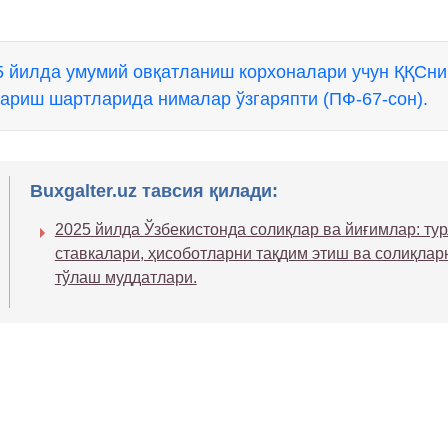
5 йилда умумий овқатланиш корхоналари учун ҚҚСни
тариш шартларида нималар ўзгаряпти (ПФ-67-сон).
Buxgalter.uz тавсия қилади:
2025 йилда Ўзбекистонда солиқлар ва йиғимлар: тур
ставкалари, ҳисоботларни тақдим этиш ва солиқлар
тўлаш муддатлари.