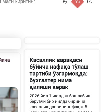
Ру
Ўз
Oʻz
Касаллик варақаси
йича
бўйича нафақа тўлаш
тартиби ўзгармоқда:
бухгалтер нима
қилиши керак
2026 йил 1 июлдан бошлаб иш
берувчи бир йилда биринчи
касаллик даврининг фақат 5