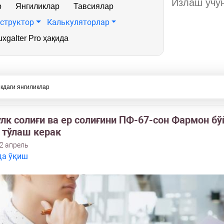
р
Янгиликлар
Тавсиялар
структор
Калькуляторлар
xgalter Pro ҳақида
кдаги янгиликлар
лк солиғи ва ер солиғини ПФ-67-сон Фармон бў
 тўлаш керак
2 апрель
да ўқиш