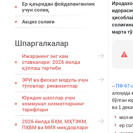
Иродахо
Ер қаъридан фойдаланганлик
учун солиқ
идораси
ҳисоблай
Акциз солиғи
солиғини
марта т
Шпаргалкалар
Ижаранинг энг кам
ставкалари: 2026 йилда
қўллаш тартиби
ЭРИ ва фискал модуль учун
тўловлар: реквизитлар
–
ПФ-67-
алоҳида 
Юридик шахслар учун
бўлган ю
коммунал хизматларнинг
ва 1 дека
тарифлари
мол-м
2026 йилда БҲМ, МҲТЭКМ,
ер сол
ПҲБМ ва МИХ миқдорлари