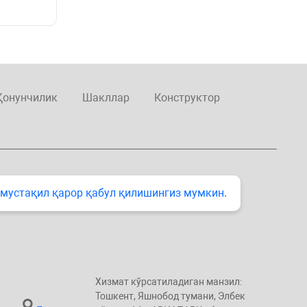
Қонунчилик
Шакллар
Конструктор
 мустақил қарор қабул қилишингиз мумкин.
Хизмат кўрсатиладиган манзил:
Тошкент, Яшнобод тумани, Элбeк