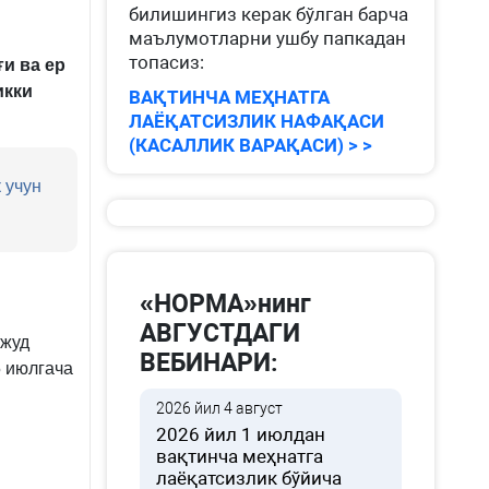
билишингиз керак бўлган барча
маълумотларни ушбу папкадан
топасиз:
ғи ва ер
икки
ВАҚТИНЧА МЕҲНАТГА
ЛАЁҚАТСИЗЛИК НАФАҚАСИ
(КАСАЛЛИК ВАРАҚАСИ) > >
 учун
«НОРМА»нинг
АВГУСТДАГИ
вжуд
ВЕБИНАРИ:
5 июлгача
2026 йил 4 август
2026 йил 1 июлдан
вақтинча меҳнатга
лаёқатсизлик бўйича