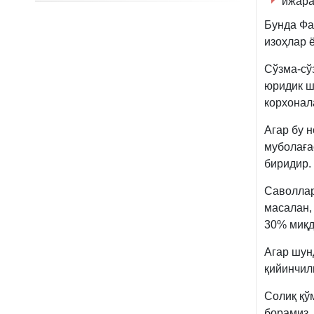
ижара
Бунда Фа
изоҳлар 
Сўзма-сў
юридик ш
корхонал
Агар бу 
муболаға
биридир.
Саволлар
масалан,
30% миқд
Агар шун
қийинчил
Солиқ қў
борамиз.