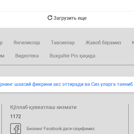
Загрузить еще
р
Янгиликлар
Тавсиялар
Жавоб берамиз
им
Видеотека
Buxgalter Pro ҳақида
нинг шахсий фикрини акс эттиради ва Сиз уларга таяниб
Қўллаб-қувватлаш хизмати
1172
Бизнинг Facebook даги саҳифамиз