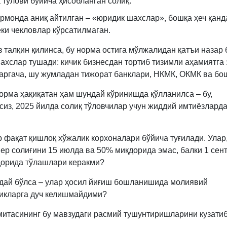
 тўлови бўйича ҳисобланган солиқ.
рмонда аниқ айтилган – «юридик шахслар», бошқа ҳеч қанд
ёки чекловлар кўрсатилмаган.
з талқин қилинса, бу норма остига мўлжалидан қатъи назар 
ахслар тушади: кичик бизнесдан тортиб тизимли аҳамиятга 
аргача, шу жумладан тижорат банклари, НКМК, ОКМК ва бо
норма ҳақиқатан ҳам шундай кўринишда қўлланилса – бу,
сиз, 2025 йилда солиқ тўловчилар учун жиддий имтиёзлард
 фақат қишлоқ хўжалик корхоналари бўйича туғилади. Улар
 ер солиғини 15 июлда ва 50% миқдорида эмас, балки 1 сен
орида тўлашлари керакми?
дай бўлса – улар ҳосил йиғиш бошланишида молиявий
икларга дуч келишмайдими?
митасининг бу мавзудаги расмий тушунтиришларини кузати