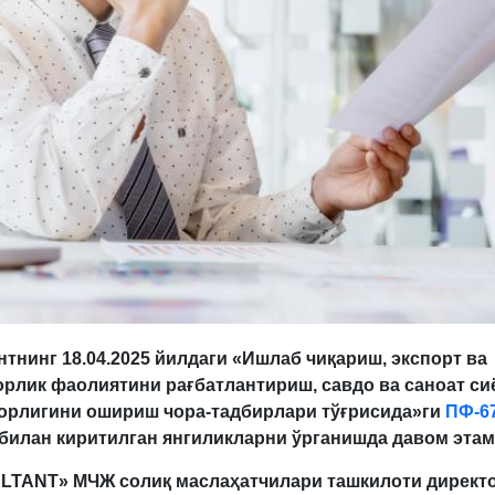
нтнинг
18.04.2025 йилдаги «Ишлаб чиқариш, экспорт ва
рлик фаолиятини рағбатлантириш, савдо ва саноат си
орлигини ошириш чора-тадбирлари тўғрисида»ги
ПФ-6
билан киритилган янгиликларни ўрганиш
да давом этам
LTANT» МЧЖ солиқ маслаҳатчилари ташкилоти директ