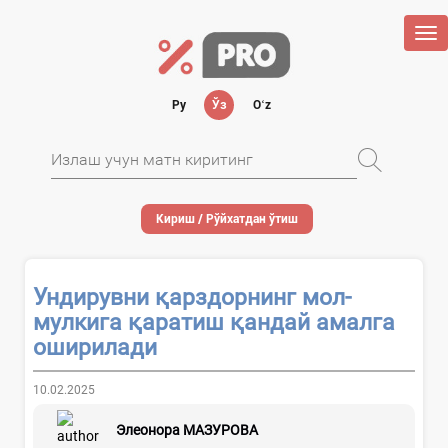
Tog
nav
Ру
Ўз
Oʻz
Кириш / Рўйхатдан ўтиш
Ундирувни қарздорнинг мол-
мулкига қаратиш қандай амалга
оширилади
10.02.2025
Элеонора МАЗУРОВА