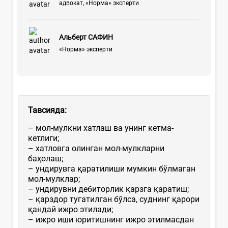
адвокат, «Норма» эксперти
Альберт САФИН
«Норма» эксперти
Тавсияда:
– мол-мулкни хатлаш ва унинг кетма-
кетлиги;
– хатловга олинган мол-мулкларни
баҳолаш;
– ундирувга қаратилиши мумкин бўлмаган
мол-мулклар;
– ундирувни дебиторлик қарзга қаратиш;
– қарздор тугатилган бўлса, суднинг қарори
қандай ижро этилади;
– ижро иши юритишнинг ижро этилмасдан