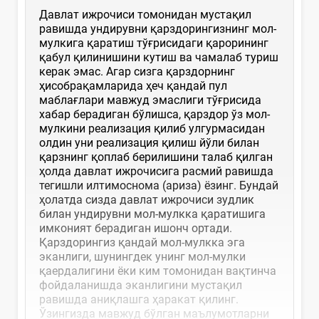
Давлат ижрочиси томонидан мустақил
равишда ундирувни қарздорингизнинг мол-
мулкига қаратиш тўғрисидаги қарорининг
қабул қилинишини кутиш ва чамалаб туриш
керак эмас. Aгар сизга қарздорнинг
ҳисобрақамларида ҳеч қандай пул
маблағлари мавжуд эмаслиги тўғрисида
хабар берадиган бўлишса, қарздор ўз мол-
мулкини реализация қилиб улгурмасидан
олдин уни реализация қилиш йўли билан
қарзнинг қоплаб берилишини талаб қилган
ҳолда давлат ижрочисига расмий равишда
тегишли илтимоснома (ариза) ёзинг. Бундай
ҳолатда сизда давлат ижрочиси зудлик
билан ундирувни мол-мулкка қаратишига
имконият берадиган ишонч ортади.
Қарздорингиз қандай мол-мулкка эга
эканлиги, шунингдек унинг мол-мулки
қаердалигини ёки ким томонидан вақтинча
фойдаланишда эканлигини мустақил
равишда аниқлашга ҳаракат қилинг.
Ўзингизда мавжуд бўлган маълумотларни