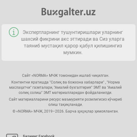
Экспертларнинг тушунтиришлари уларнинг
шахсий фикрини акс эттиради ва Сиз уларга
таяниб мустақил қарор қабул қилишингиз
мумкин.
Сайт «NORMA» МЧЖ томонидан ишлаб чиқилган.
Контентни яратишда "Солиқ ва божхона хабарлари" , "Норма
маслаҳатчи" газеталари, "Амалий бухгалтерия" ЭМТ ва "Амалий
солиқ солиш" ЭМТ материалларидан фойдаланилди.
Сайт материалларини ресурс маъмурияти розилигисиз кўчириб
олиш тақиқланади.
© «NORMA» МЧЖ, 2019–2026. Барча ҳуқуқлар ҳимояланган.
Бизнинг Facebook