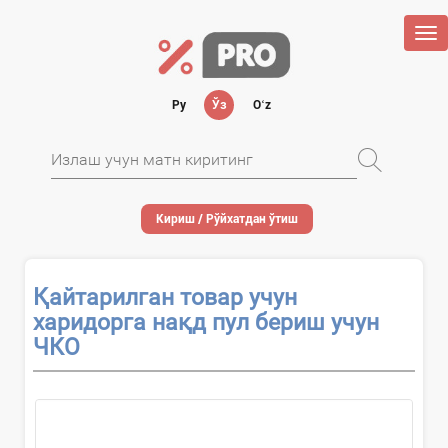
Tog
nav
Ру
Ўз
Oʻz
Кириш / Рўйхатдан ўтиш
Қайтарилган товар учун
харидорга нақд пул бериш учун
ЧКО
Ҳужжатни...