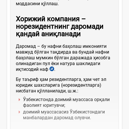
моддасини қўллаш.
Хорижий компания –
норезидентнинг даромади
қандай аниқла
нади
Даромад – бу нафни баҳолаш имконияти
мавжуд бўлган тақдирда ва бундай нафни
баҳолаш мумкин бўлган даражада ҳисобга
олинадиган пул ёки натура шаклидаги
иқтисодий наф
.
Бу таъриф ҳам резидентларга, ҳам чет эл
юридик шахсларига (норезидентларга)
нисбатан қўлланилади, ш.ж.:
Ўзбекистонда доимий муассаса орқали
фаолият юритувчи;
доимий муассасасиз Ўзбекистондаги
манбалардан даромад олувчи.