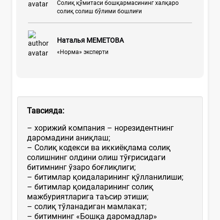
Солиқ қўмитаси бошқармасининг халқаро
солиқ солиш бўлими бошлиғи
Наталья МЕМЕТОВА
«Норма» эксперти
Тавсияда:
– хорижий компания – норезидентнинг
даромадини аниқлаш;
– Солиқ кодекси ва иккиёқлама солиқ
солишнинг олдини олиш тўғрисидаги
битимнинг ўзаро боғлиқлиги;
– битимлар қоидаларининг қўлланилиши;
– битимлар қоидаларининг солиқ
мажбуриятларига таъсир этиши;
– солиқ тўланадиган мамлакат;
– битимнинг «Бошқа даромадлар»