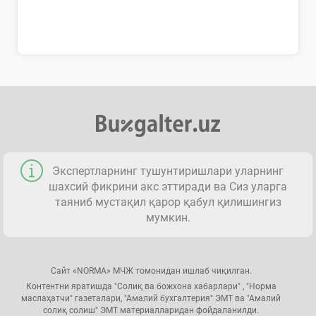
Экспертларнинг тушунтиришлари уларнинг
шахсий фикрини акс эттиради ва Сиз уларга
таяниб мустақил қарор қабул қилишингиз
мумкин.
Сайт «NORMA» МЧЖ томонидан ишлаб чиқилган.
Контентни яратишда "Солиқ ва божхона хабарлари" , "Норма
маслаҳатчи" газеталари, "Амалий бухгалтерия" ЭМТ ва "Амалий
солиқ солиш" ЭМТ материалларидан фойдаланилди.