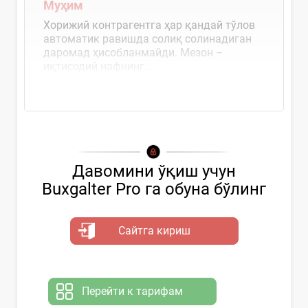
Муҳим
Хорижий контрагентга ҳар қандай тўлов
автоматик равишда солиқ солинадиган
даромад ҳисобланмайди. Мезон –
иқтисодий нафнинг...
Давомини ўқиш учун
Buxgalter Pro га обуна бўлинг
Сайтга кириш
Перейти к тарифам