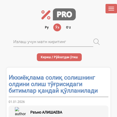
Tog
nav
Ру
Ўз
Oʻz
Кириш / Рўйхатдан ўтиш
Иккиёқлама солиқ солишнинг
олдини олиш тўғрисидаги
битимлар қандай қўлланилади
01.01.2026
Раъно АЛИШАЕВА