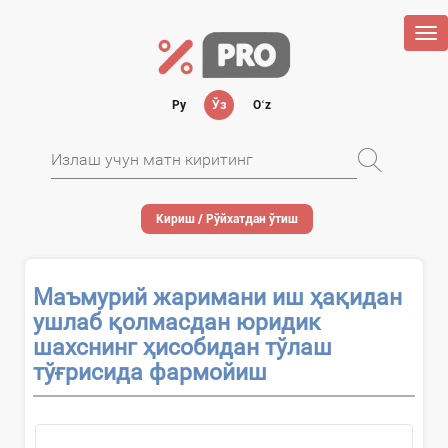
Tog
nav
Ру
Ўз
Oʻz
Кириш / Рўйхатдан ўтиш
Маъмурий жаримани иш ҳақидан
ушлаб қолмасдан юридик
шахснинг ҳисобидан тўлаш
тўғрисида фармойиш