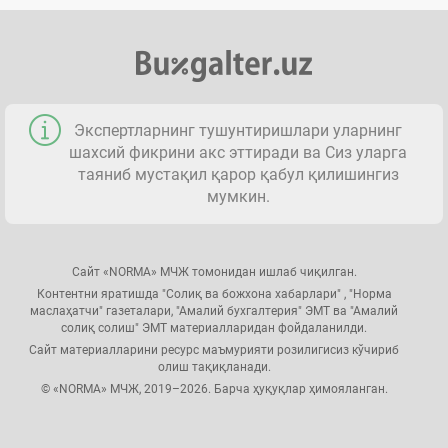
Экспертларнинг тушунтиришлари уларнинг
шахсий фикрини акс эттиради ва Сиз уларга
таяниб мустақил қарор қабул қилишингиз
мумкин.
Сайт «NORMA» МЧЖ томонидан ишлаб чиқилган.
Контентни яратишда "Солиқ ва божхона хабарлари" , "Норма
маслаҳатчи" газеталари, "Амалий бухгалтерия" ЭМТ ва "Амалий
солиқ солиш" ЭМТ материалларидан фойдаланилди.
Сайт материалларини ресурс маъмурияти розилигисиз кўчириб
олиш тақиқланади.
© «NORMA» МЧЖ, 2019–2026. Барча ҳуқуқлар ҳимояланган.