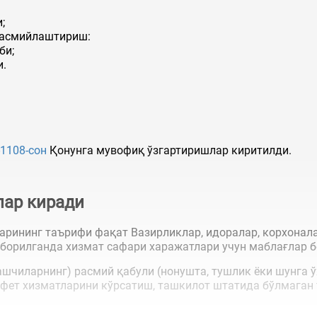
;
расмийлаштириш:
би;
и.
1108-сон
Қонунга мувофиқ ўзгартиришлар киритилди.
лар киради
арининг таърифи фақат Вазирликлар, идоралар, корхонал
борилганда хизмат сафари харажатлари учун маблағлар б
шчиларнинг) расмий қабули (нонушта, тушлик ёки шунга 
уфет хизматларини кўрсатиш, ташкилот штатида бўлмаган