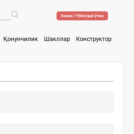
Кириш / Рўйхатдан ўтиш
Қонунчилик
Шакллар
Конструктор