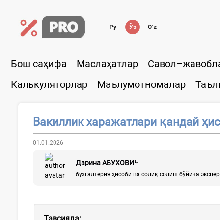
Ру
Ўз
Oʻz
Бош саҳифа
Маслаҳатлар
Савол–жавобл
Калькуляторлар
Маълумотномалар
Таъл
Вакиллик харажатлари қандай ҳис
01.01.2026
Дарина АБУХОВИЧ
бухгалтерия ҳисоби ва солиқ солиш бўйича экспер
Тавсияда: