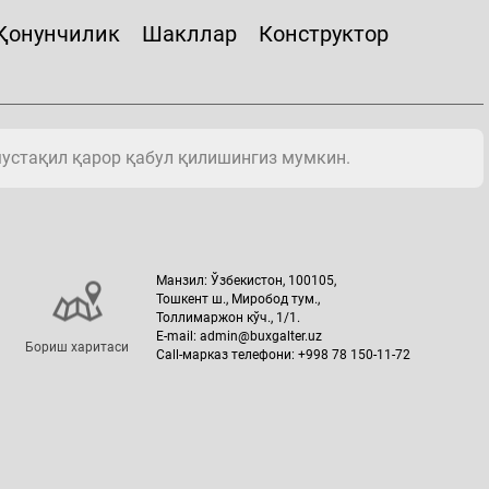
Қонунчилик
Шакллар
Конструктор
мустақил қарор қабул қилишингиз мумкин.
Манзил: Ўзбекистон, 100105,
Тошкент ш., Миробод тум.,
Толлимаржон кўч., 1/1.
E-mail: admin@buxgalter.uz
Бориш харитаси
Call-марказ телефони: +998 78 150-11-72