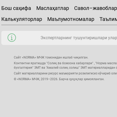
Бош саҳифа
Маслаҳатлар
Савол–жавоблар
Калькуляторлар
Маълумотномалар
Таъли
Экспертларнинг тушунтиришлари уларн
Сайт «NORMA» МЧЖ томонидан ишлаб чиқилган.
Контентни яратишда "Солиқ ва божхона хабарлари" , "Норма масла
бухгалтерия" ЭМТ ва "Амалий солиқ солиш" ЭМТ материалларидан
Сайт материалларини ресурс маъмурияти розилигисиз кўчириб ол
© «NORMA» МЧЖ, 2019–2026. Барча ҳуқуқлар ҳимояланган.