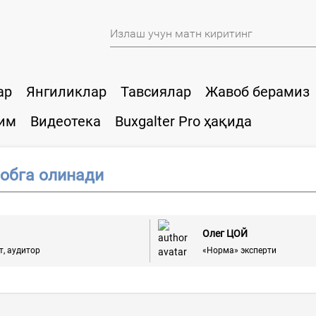
ар
Янгиликлар
Тавсиялар
Жавоб берамиз
им
Видеотека
Buxgalter Pro ҳақида
обга олинади
Олег ЦОЙ
т, аудитор
«Норма» эксперти