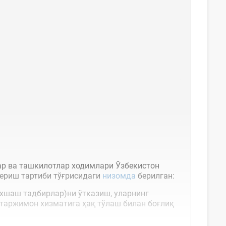
ар ва ташкилотлар ходимлари Ўзбекистон
ериш тартиби тўғрисидаги
низомда
берилган:
ўхшаш тадбирлар)ни ўтказиш, уларнинг
 таржимон хизматига ҳақ тўлаш билан боғлиқ