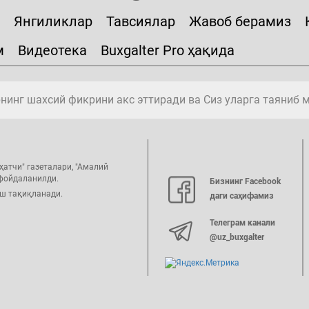
Янгиликлар
Тавсиялар
Жавоб берамиз
м
Видеотека
Buxgalter Pro ҳақида
инг шахсий фикрини акс эттиради ва Сиз уларга таяниб 
ҳатчи" газеталари, "Амалий
 фойдаланилди.
Бизнинг Facebook
иш тақиқланади.
даги саҳифамиз
Телеграм канали
@uz_buxgalter