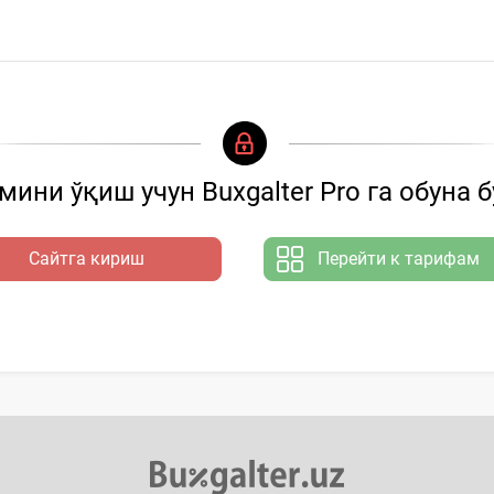
ашкилот ҳамкорлик...
ини ўқиш учун Buxgalter Pro га обуна 
Сайтга кириш
Перейти к тарифам