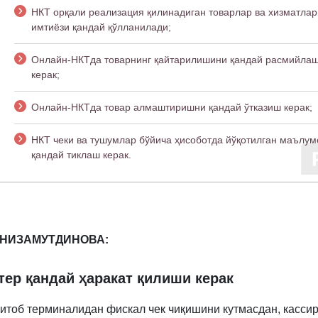
НКТ орқали реализация қилинадиган товарлар ва хизматлар
имтиёзи қандай қўлланилади;
Онлайн-НКТда товарнинг қайтарилишини қандай расмийла
керак;
Онлайн-НКТда товар алмаштиришни қандай ўтказиш керак;
НКТ чеки ва тушумлар бўйича ҳисоботда йўқотилган маълу
қандай тиклаш керак.
а НИЗАМУТДИНОВА:
тер қандай ҳаракат қилиши керак
китоб терминалидан фискал чек чиқишини кутмасдан, кассир