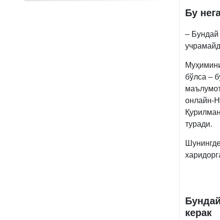
Бу нег
– Бундай
учрамайд
Муҳимини
бўлса – 
маълумот
онлайн-Н
Қурилман
туради.
Шунингде
харидорг
Бундай
керак