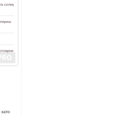
га солиқ
штириш
мотларни
 хато