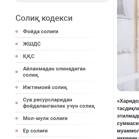
Солиқ кодекси
Фойда солиғи
ЖШДС
ҚҚС
Айланмадан олинадиган
солиқ
Ижтимоий солиқ
Сув ресурсларидан
«Харидор
фойдаланганлик учун солиқ
тасдиқла
этилмади
Мол-мулк солиғи
суммаси
Ер солиғи
муаммола
иккинчи 