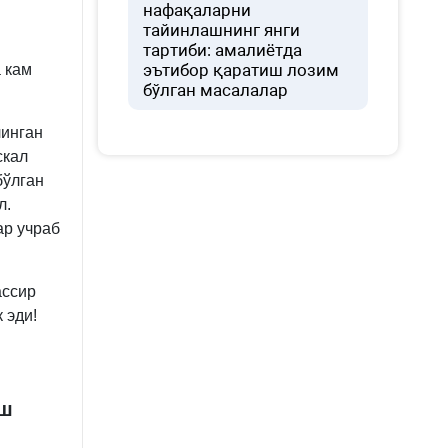
нафақаларни
тайинлашнинг янги
тартиби: амалиётда
эътибор қаратиш лозим
 кам
бўлган масалалар
линган
скал
бўлган
л.
ар учраб
ассир
 эди!
иш