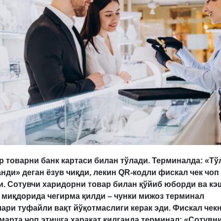
 товарни банк картаси билан тўлади. Терминалда: «Тў
нди» деган ёзув чиқди, лекин QR-кодли фискал чек чоп
. Сотувчи харидорни товар билан қўйиб юборди ва кэ
 миқдорида чегирма қилди – чунки мижоз терминал
ри туфайли вақт йўқотмаслиги керак эди. Фискал чек
марта чоп этишга ҳаракат қилганда терминал: «Сот
увн