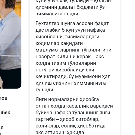
куни учун ҳақ тўлайди – қолган
қисмини давлат бюджети ўз
зиммасига олади.
Бухгалтер шунга асосан фақат
дастлабки 5 кун учун нафақа
ҳисоблаши, тизимлардаги
ходимлар ҳақидаги
маълумотларнинг тўғрилигини
назорат қилиши керак – акс
ҳолда тизим тўловларни
нотўғри ҳисоблайди ёки
кечиктиради, бу муаммони ҳал
қилиш сизнинг зиммангизга
тушади.
лов
Янги нормаларни ҳисобга
олган ҳолда касаллик варақаси
бўйича нафақа тўлашнинг янги
шбек
тартиби – ҳисоб-китоблар,
солиқлар, солиқ ҳисоботида
ни
акс эттириш ҳақида
и