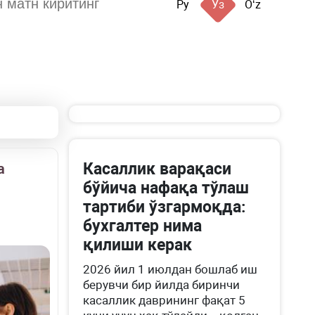
Ру
Ўз
Oʻz
Касаллик варақаси
а
бўйича нафақа тўлаш
тартиби ўзгармоқда:
бухгалтер нима
қилиши керак
2026 йил 1 июлдан бошлаб иш
берувчи бир йилда биринчи
касаллик даврининг фақат 5