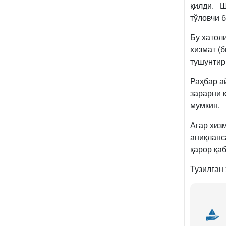
қилди. Шу
тўловчи б
Бу хатоли
хизмат (б
тушунтир
Раҳбар а
зарарни 
мумкин.
Агар хиз
аниқланс
қарор қаб
Тузилган