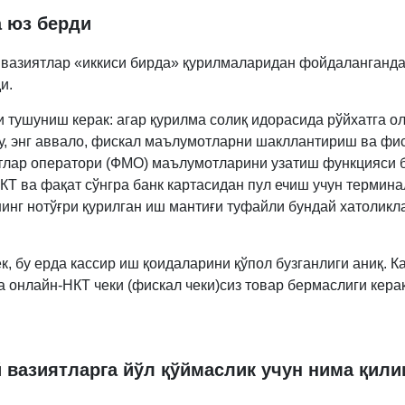
а юз берди
 вазиятлар «иккиси бирда» қурилмаларидан фойдаланганда
и.
 тушуниш керак: агар қурилма солиқ идорасида рўйхатга о
бу, энг аввало, фискал маълумотларни шакллантириш ва фи
лар оператори (ФМО) маълумотларини узатиш функцияси 
КТ ва фақат сўнгра банк картасидан пул ечиш учун термина
инг нотўғри қурилган иш мантиғи туфайли бундай хатоликл
к, бу ерда кассир иш қоидаларини қўпол бузганлиги аниқ. К
а онлайн-НКТ чеки (фискал чеки)сиз товар бермаслиги керак
 вазиятларга йўл қўймаслик учун нима қил