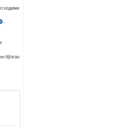
ул ходими
.
а
ин бўлган
ш