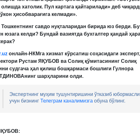
 олишда хатолик. Пул картага қайтарилади» деб чиқард
ўкон ҳисобварағига келмади».
Тошкентнинг савдо нуқталаридан бири
да юз берди
. Б
ун
юзага келди? Бундай вазиятда бухгалтер қандай ҳар
керак?
.uz
онлайн-НКМ
га
хизмат
кўрсатиш соҳасидаги
эксперт
ектори Рустам ЯҚУБОВ ва Солиқ қўмитасининг
С
олиқ
ини
судгача
ҳал
қилиш
бошқармаси бошлиғи Гулнора
ТДИНОВА
нинг
шарҳларини олди.
Экспертнинг муҳим тушунтиришини ўтказиб юбормасли
учун бизнинг
Телеграм каналимизга
обуна бўлинг.
ЯҚУБОВ: