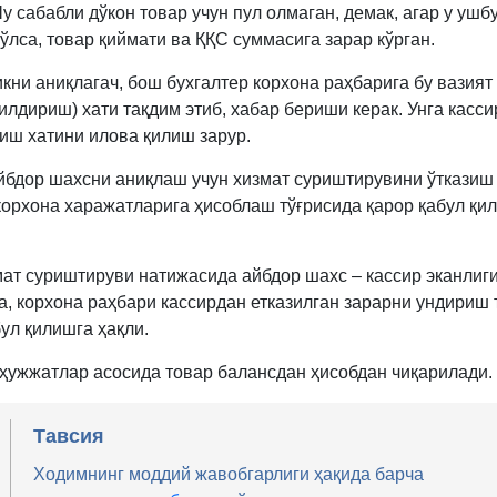
 сабабли дўкон товар учун пул олмаган, демак, агар у ушб
ўлса, товар қиймати ва ҚҚС суммасига зарар кўрган.
кни аниқлагач, бош бухгалтер корхона раҳбарига бу вазият
илдириш) хати тақдим этиб, хабар бериши керак. Унга касси
иш хатини илова қилиш зарур.
йбдор шахсни аниқлаш учун хизмат суриштирувини ўтказиш
корхона харажатларига ҳисоблаш тўғрисида қарор қабул қи
мат суриштируви натижасида айбдор шахс – кассир эканлиг
а, корхона раҳбари кассирдан етказилган зарарни ундириш 
ул қилишга ҳақли.
 ҳужжатлар асосида товар балансдан ҳисобдан чиқарилади.
Тавсия
Ходимнинг моддий жавобгарлиги ҳақида барча