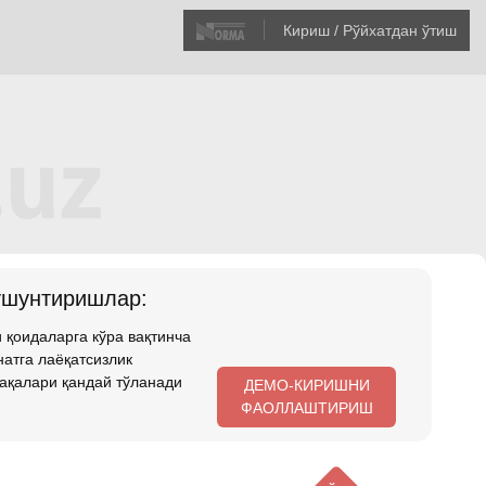
Кириш / Рўйхатдан ўтиш
ушунтиришлар:
 қоидаларга кўра вақтинча
атга лаёқатсизлик
ақалари қандай тўланади
ДЕМО-КИРИШНИ
ФАОЛЛАШТИРИШ