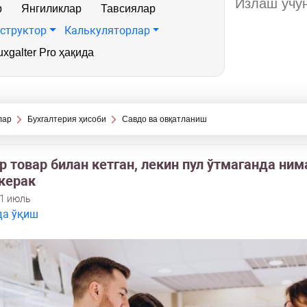
р
Янгиликлар
Тавсиялар
структор
Калькуляторлар
xgalter Pro ҳақида
лар
Бухгалтерия ҳисоби
Савдо ва овқатланиш
 товар билан кетган, лекин пул ўтмаганда ним
керак
31 июль
да ўқиш