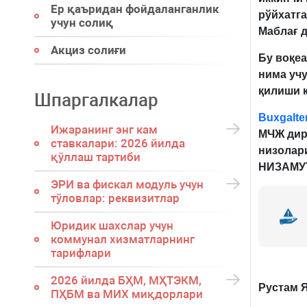
Ер қаъридан фойдаланганлик
рўйхатга
учун солиқ
Маблағ д
Акциз солиғи
Бу
воқеа
нима уч
қилиши 
Шпаргалкалар
Buxgalter
Ижаранинг энг кам
МЧЖ дир
ставкалари: 2026 йилда
низолар
қўллаш тартиби
НИЗАМУ
ЭРИ ва фискал модуль учун
тўловлар: реквизитлар
Юридик шахслар учун
коммунал хизматларнинг
тарифлари
2026 йилда БҲМ, МҲТЭКМ,
Рустам 
ПҲБМ ва МИХ миқдорлари