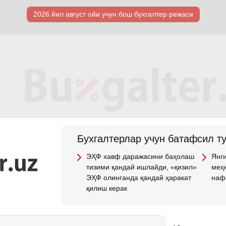
2026 йил август ойи учун бош бухгалтер режаси
Бухгалтерлар учун батафсил т
ЭҲФ хавф даражасини баҳолаш
Янги
тизими қандай ишлайди, «қизил»
меҳн
ЭҲФ олинганда қандай ҳаракат
наф
қилиш керак