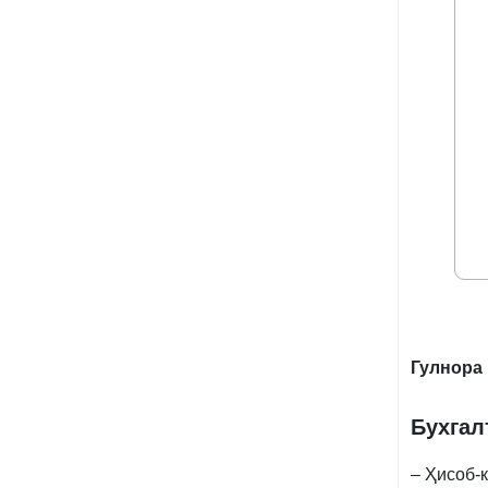
Гулнор
Бухгал
– Ҳисоб-