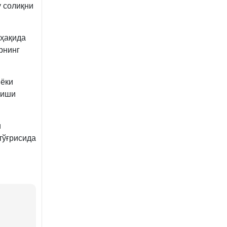
у солиқни
 ҳақида
рнинг
 ёки
лиши
и
тўғрисида