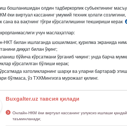
 иш бошланишидан олдин тадбиркорлик субъектининг масъ
КМ ёки виртуал кассанинг умумий техник ҳолати созлигини,
к сана ва вақтнинг тўғри кўрсатилишини текшириши керак
акрорланмаслиги учун маслаҳатлар:
н-НКТ билан ишлаганда шошилманг, қурилма экранида ним
тганини диққат билан ўқинг;
ланиш бўйича кўрсатмани ўрганиб чиқинг: унда барча мумк
иклар кўрсатилган бўлиши керак;
кўрсатмада хатоликларнинг шарҳи ва уларни бартараф эти
ари бўлмаса, ўз ТХКМингизга мурожаат қилинг.
Buxgalter.uz тавсия қилади
Онлайн-НКМ ёки виртуал кассанинг узлуксиз ишлаши қандай
таъминланади;