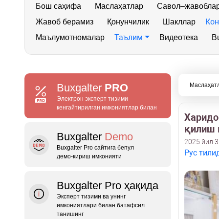
Бош саҳифа
Маслаҳатлар
Савол–жавобла
Кон
Жавоб берамиз
Қонунчилик
Шакллар
Таълим
Маълумотномалар
Видеотека
Bu
Buxgalter
PRO
Маслаҳат
Электрон эксперт тизими
кенгайтирилган имкониятлар билан
Харидор
қилиш 
Buxgalter
Demo
2025 йил 
Buxgalter Pro сайтига бепул
Рус тили
демо‑кириш имконияти
Buxgalter Pro ҳақида
Эксперт тизими ва унинг
имкониятлари билан батафсил
танишинг