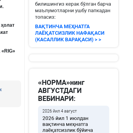
билишингиз керак бўлган барча
и.
маълумотларни ушбу папкадан
топасиз:
у
ҳолат
ВАҚТИНЧА МЕҲНАТГА
акат
ЛАЁҚАТСИЗЛИК НАФАҚАСИ
(КАСАЛЛИК ВАРАҚАСИ) > >
, «RIG»
«НОРМА»нинг
АВГУСТДАГИ
к
ВЕБИНАРИ:
2026 йил 4 август
2026 йил 1 июлдан
вақтинча меҳнатга
лаёқатсизлик бўйича