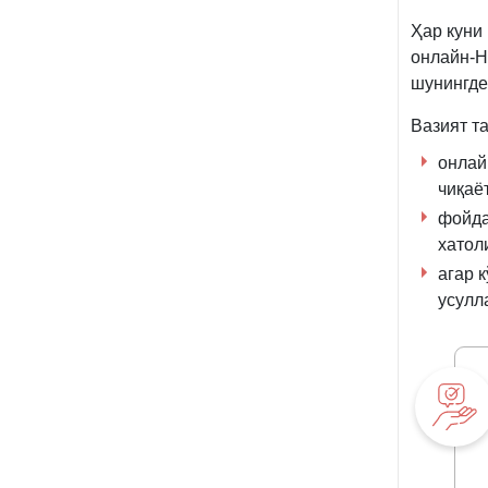
Ҳар куни
онлайн-Н
шунингде
Вазият т
онлай
чиқаё
фойда
хатол
агар 
усулл