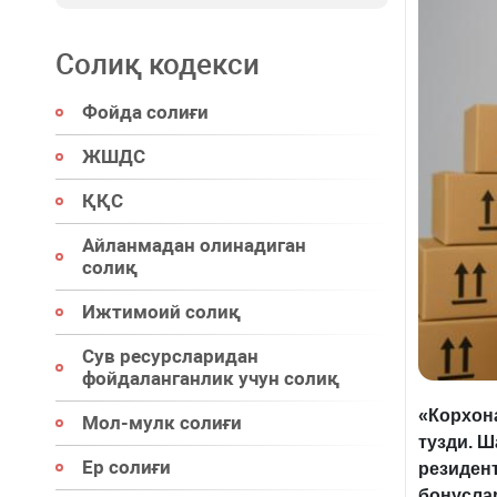
Солиқ кодекси
Фойда солиғи
ЖШДС
ҚҚС
Айланмадан олинадиган
солиқ
Ижтимоий солиқ
Сув ресурсларидан
фойдаланганлик учун солиқ
«Корхон
Мол-мулк солиғи
тузди. Ш
Ер солиғи
резиден
бонуслар