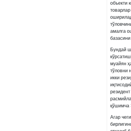
объекти 
товарлар
оширила
тўловчини
амалга о
базасини
Бундай ш
кўрсатиш
муайян ҳ
тўловни 
икки рез
иқтисоди
резидент
расмийла
қўшимча 
Агар чег
бирлигин