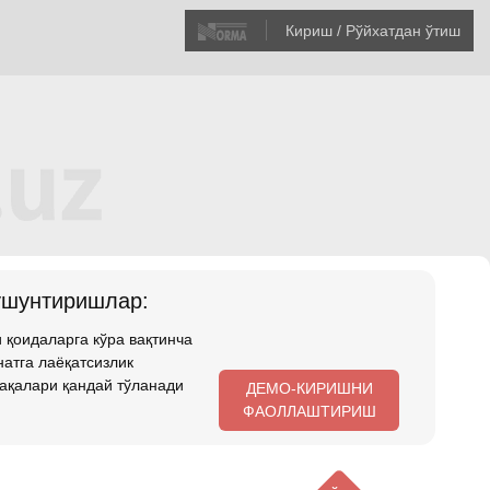
Кириш / Рўйхатдан ўтиш
ушунтиришлар:
 қоидаларга кўра вақтинча
атга лаёқатсизлик
ақалари қандай тўланади
ДЕМО-КИРИШНИ
ФАОЛЛАШТИРИШ