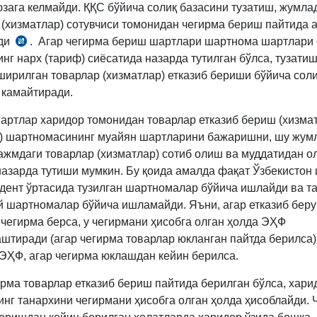
юзага келмайди. ҚҚС бўйича солиқ базасини тузатиш, жумла
м.
 (хизматлар) сотувчиси томонидан чегирма бериш пайтида 
ди
. Агар чегирма бериш шартлари шартнома шартлари 
СК
нг нарх (тариф) сиёсатида назарда тутилган бўлса, тузати
257-
ширилган товарлар (хизматлар) етказиб бериши бўйича сол
м.
 камайтиради.
1-
қ.
артлар харидор томонидан товарлар етказиб бериш (хизма
4-
) шартномасининг муайян шартларини бажаришни, шу жум
б.
ажмдаги товарлар (хизматлар) сотиб олиш ва муддатидан о
назарда тутиши мумкин. Бу қоида амалда фақат Ўзбекистон
идент ўртасида тузилган шартномалар бўйича ишлайди ва т
й шартномалар бўйича ишламайди. Яъни, агар етказиб беру
 чегирма берса, у чегирмани ҳисобга олган ҳолда ЭҲФ
штиради (агар чегирма товарлар юкланган пайтда берилса)
ЭҲФ, агар чегирма юклашдан кейин берилса.
ирма товарлар етказиб бериш пайтида берилган бўлса, хари
инг танархини чегирмани ҳисобга олган ҳолда ҳисоблайди. 