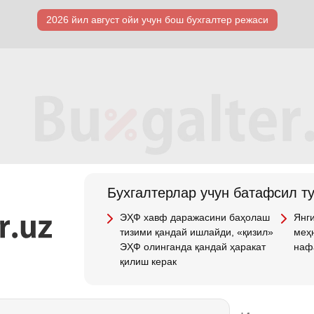
2026 йил август ойи учун бош бухгалтер режаси
Бухгалтерлар учун батафсил т
ЭҲФ хавф даражасини баҳолаш
Янги
тизими қандай ишлайди, «қизил»
меҳн
ЭҲФ олинганда қандай ҳаракат
наф
қилиш керак