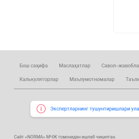
Бош саҳифа
Маслаҳатлар
Савол–жавобла
Калькуляторлар
Маълумотномалар
Таъл
Экспертларнинг тушунтиришлари улар
Сайт «NORMA» МЧЖ томонидан ишлаб чиқилган.