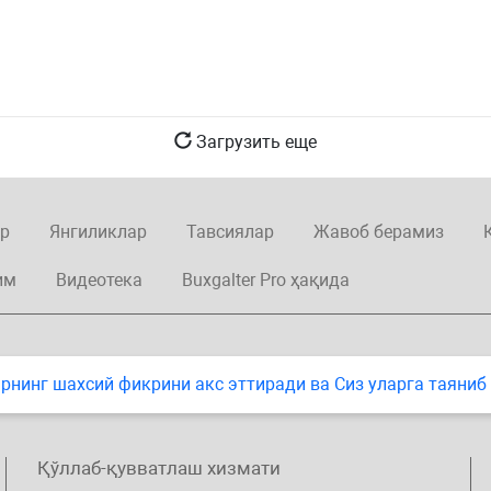
Загрузить еще
р
Янгиликлар
Тавсиялар
Жавоб берамиз
им
Видеотека
Buxgalter Pro ҳақида
нинг шахсий фикрини акс эттиради ва Сиз уларга таяниб
Қўллаб-қувватлаш хизмати