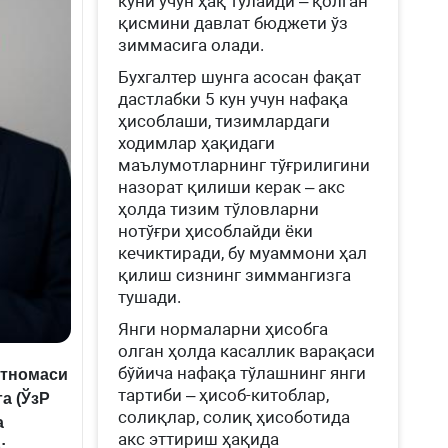
куни учун ҳақ тўлайди – қолган
қисмини давлат бюджети ўз
зиммасига олади.
Бухгалтер шунга асосан фақат
дастлабки 5 кун учун нафақа
ҳисоблаши, тизимлардаги
ходимлар ҳақидаги
маълумотларнинг тўғрилигини
назорат қилиши керак – акс
ҳолда тизим тўловларни
нотўғри ҳисоблайди ёки
кечиктиради, бу муаммони ҳал
қилиш сизнинг зиммангизга
тушади.
Янги нормаларни ҳисобга
олган ҳолда касаллик варақаси
бўйича нафақа тўлашнинг янги
ртномаси
тартиби – ҳисоб-китоблар,
а (ЎзР
солиқлар, солиқ ҳисоботида
а
акс эттириш ҳақида
: