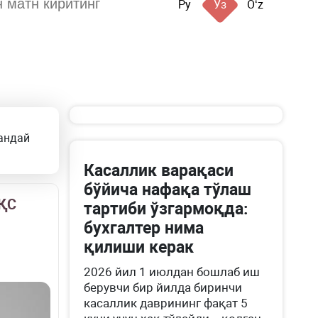
Ру
Ўз
Oʻz
андай
Касаллик варақаси
бўйича нафақа тўлаш
ҚҚС
тартиби ўзгармоқда:
бухгалтер нима
қилиши керак
2026 йил 1 июлдан бошлаб иш
берувчи бир йилда биринчи
касаллик даврининг фақат 5