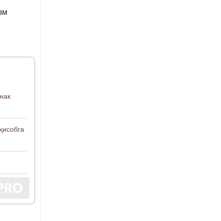
зм
нак
ҳисобга