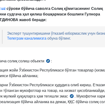
.uz
сўрови бўйича саволга Солиқ қўмитасининг Солиқ
ини судгача ҳал қилиш бошқармаси бошлиғи Гулнора
ДИНОВА жавоб беради:
Эксперт тушунтиришини ўтказиб юбормаслик учун бизн
Телеграм каналимизга
обуна бўлинг.
йича солиқ солиш объекти
:
СК
238-
зация жойи Ўзбекистон Республикаси бўлган товарлар (хизм
м.
ияси бўйича айланма;
1-
қ.
арни Ўзбекистон Республикаси ҳудудига олиб кириш. Еткази
н тўланган мукофотлар на товар, на хизмат ҳисобланмайди
к мулкий ҳуқуқларга ҳам тегишли эмас
. Мукофотни хар
СК
реализация бўйича айланма ва демак, ҚҚС бўйича солиқ с
45-