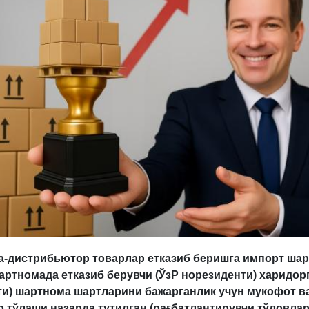
а-дистрибьютор товарлар етказиб беришга импорт ша
артномада етказиб берувчи (ЎзР норезиденти) харидорг
ти) шартнома шартларини бажарганлик учун мукофот в
 тўлаши назарда тутилган (рағбатлантирувчи тўловлар