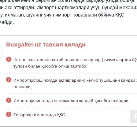
беришдан кейин берилган ҳолатларда харидор ўзида бошқа
и акс эттиради. Импорт шартномалари учун бундай механи
тутилмаган, шунинг учун импорт товарлари бўйича ҚҚС
майди.
Buxgalter.uz тавсия қилади
Чет эл валютасига сотиб олинган товарлар (хизматлар)ни бў
тўлови билан ҳисобга олиш тартиби;
Импорт қилиш чоғида активларнинг келиб тушишини қандай 
олинади;
Импорт қилинганда чегирмалар қандай ҳисобга олинади;
Товарлар импортида ҚҚС.