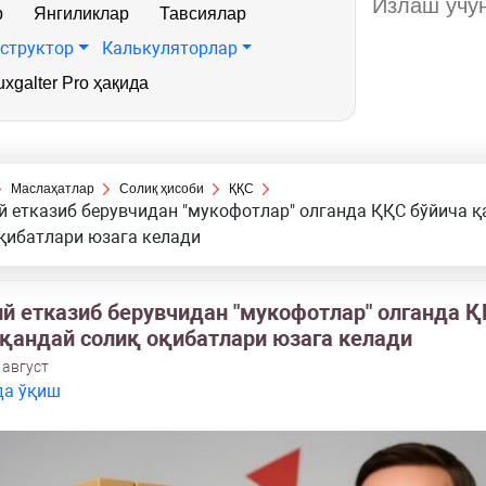
р
Янгиликлар
Тавсиялар
структор
Калькуляторлар
xgalter Pro ҳақида
Маслаҳатлар
Солиқ ҳисоби
ҚҚС
 етказиб берувчидан "мукофотлар" олганда ҚҚС бўйича қ
қибатлари юзага келади
й етказиб берувчидан "мукофотлар" олганда 
 қандай солиқ оқибатлари юзага келади
 август
да ўқиш