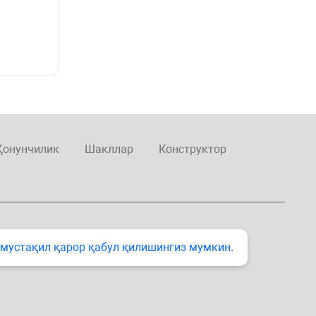
Қонунчилик
Шакллар
Конструктор
 мустақил қарор қабул қилишингиз мумкин.