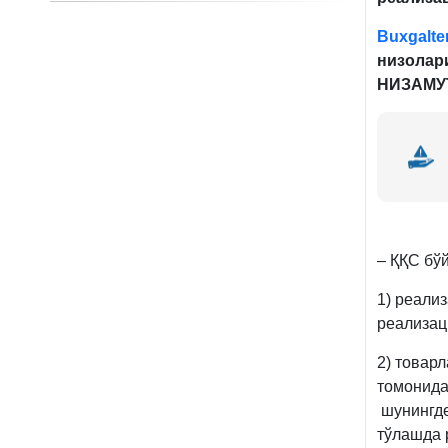
Buxgalter
низолар
НИЗАМУТ
– ҚҚС бў
1) реали
реализац
2)
товарл
томонида
шунингде
тўлашда 