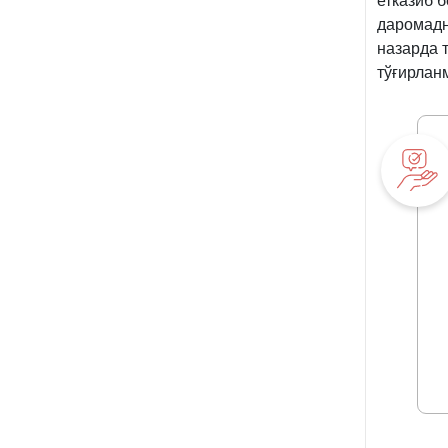
етказиб 
даромадн
назарда 
тўғирлан