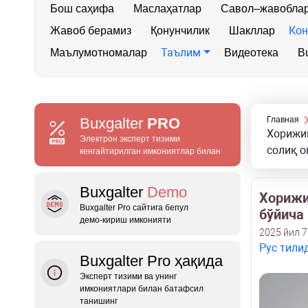
Бош саҳифа
Маслаҳатлар
Савол–жавобла
Кон
Жавоб берамиз
Қонунчилик
Шакллар
Таълим
Маълумотномалар
Видеотека
Bu
Buxgalter
PRO
Главная
Хорижий
Электрон эксперт тизими
солиқ о
кенгайтирилган имкониятлар билан
Buxgalter
Demo
Хорижи
Buxgalter Pro сайтига бепул
бўйича
демо‑кириш имконияти
2025 йил 7
Рус тили
Buxgalter Pro ҳақида
Эксперт тизими ва унинг
имкониятлари билан батафсил
танишинг