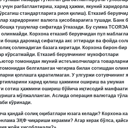
 учун рағбатлантириш, харид ҳажми, якуний харидорла
ўрсатиш стандартларига риоя қилиш). Етказиб берувчи
лар харидорнинг валюта ҳисобварағига тушади. Банк 
 бошқа тушумлар сифатида ўтказади.
Бу сумма ТСОЯЭА
 олинмайди. Корхона етказиб берувчидан пул маблағл
и бошқа даромад сифатида акс эттиради ва фойда сол
олиқ солинадиган базага киритади.
Корхона бирон-бир
ар кўрсатмайди. Етказиб берувчининг мукофотлари
ьютор томонидан якуний истеъмолчиларга товарларни
 томонидан белгиланган чегирма билан сотишдан олин
арни қоплашга қаратилмаган. У улгуржи сотувчининг 
артияларини харид қилиш ҳажмини ошириш ва умуман
ги сотиш ҳажмини ошириш бўйича иқтисодий манфаат
туришга мўлжалланган. Аслида операция валютада тўла
аби кўринади.
ча қандай солиқ оқибатлари юзага келади? Корхона-х
нлама ЭҲФ чиқариши керакми? Агар керак бўлса, қайс
ция жойи ҳисобланади?»