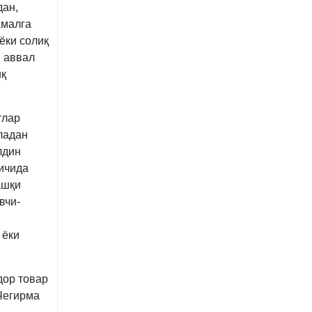
дан,
амалга
ёки солиқ
ш аввал
иқ
тлар
ладан
лдин
 ичида
ашқи
вчи-
 ёки
дор товар
Чегирма