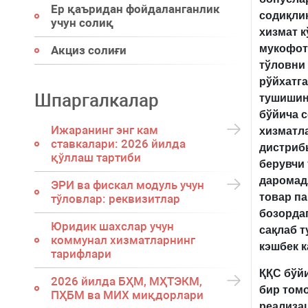
Ер қаъридан фойдаланганлик
содиқлик
учун солиқ
хизмат к
мукофот
Акциз солиғи
тўловни
рўйхатга
Шпаргалкалар
тушишин
бўйича с
Ижаранинг энг кам
хизматл
ставкалари: 2026 йилда
дистриб
қўллаш тартиби
берувчи
даромадл
ЭРИ ва фискал модуль учун
товар п
тўловлар: реквизитлар
бозорда
Юридик шахслар учун
сақлаб 
коммунал хизматларнинг
кэшбек к
тарифлари
ҚҚС бўйи
2026 йилда БҲМ, МҲТЭКМ,
бир томо
ПҲБМ ва МИХ миқдорлари
реализа