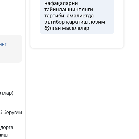
нафақаларни
тайинлашнинг янги
тартиби: амалиётда
эътибор қаратиш лозим
бўлган масалалар
инг
атлар)
б берувчи
,
идорга
олиш