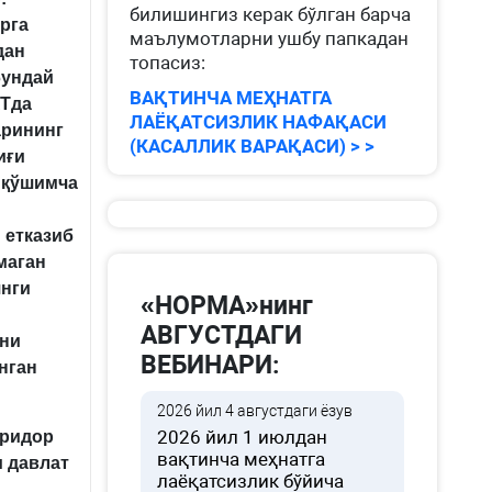
билишингиз керак бўлган барча
рга
маълумотларни ушбу папкадан
дан
топасиз:
бундай
ВАҚТИНЧА МЕҲНАТГА
Тда
ЛАЁҚАТСИЗЛИК НАФАҚАСИ
арининг
(КАСАЛЛИК ВАРАҚАСИ) > >
иғи
 қўшимча
 етказиб
маган
янги
«НОРМА»нинг
АВГУСТДАГИ
ини
ВЕБИНАРИ:
нган
2026 йил 4 августдаги ёзув
2026 йил 1 июлдан
аридор
вақтинча меҳнатга
и давлат
лаёқатсизлик бўйича