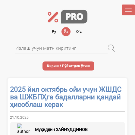
Tog
nav
Ру
Ўз
Oʻz
Кириш / Рўйхатдан ўтиш
2025 йил октябрь ойи учун ЖШДС
ва ШЖБПҲга бадалларни қандай
ҳисоблаш керак
21.10.2025
Муҳиддин ЗАЙНУДДИНОВ