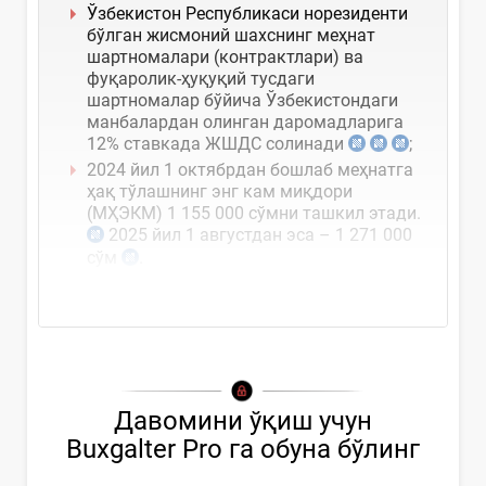
Ўзбекистон Республикаси норезиденти
бўлган жисмоний шахснинг меҳнат
шартномалари (контрактлари) ва
фуқаролик-ҳуқуқий тусдаги
шартномалар бўйича Ўзбекистондаги
манбалардан олинган даромадларига
12% ставкада ЖШДС солинади
;
2024 йил 1 октябрдан бошлаб меҳнатга
ҳақ тўлашнинг энг кам миқдори
(МҲЭКМ) 1 155 000 сўмни ташкил этади.
2025 йил 1 августдан эса – 1 271 000
сўм
.
фуқароларнинг шахсий жамғариб...
Давомини ўқиш учун
Buxgalter Pro га обуна бўлинг