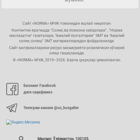
Сайт «NORMA» МЧЖ томонидан ишлаб чиқилган.
Контентни яратишда "Солиқ ва божхона хабарлари" , "Норма
маслаҳатчи" газеталари, "Амалий бухгалтерия" ЭМТ ва "Амалий
солиқ солиш" ЭМТ материалларидан фойдаланилди.
Сайт материалларини ресурс маъмурияти розилигисиз кўчириб
олиш тақиқланади.
© «NORMA» МЧЖ, 2019–2026. Барча ҳуқуқлар ҳимояланган.
Бизнинг Facebook
даги саҳифамиз
Телеграм канали @uz_buxgalter
Манзил: Ўзбекистон, 100105,