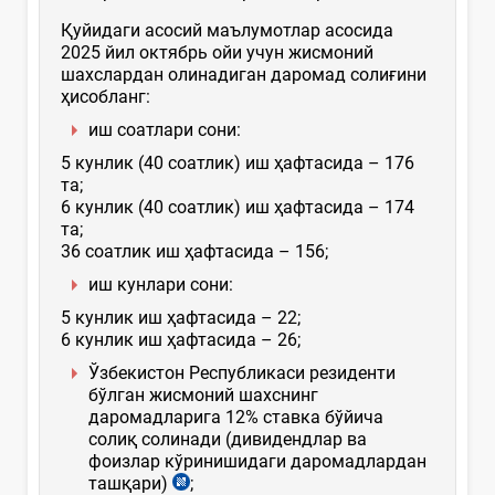
Қуйидаги асосий маълумотлар асосида
2025 йил октябрь ойи учун жисмоний
шахслардан олинадиган даромад солиғини
ҳисобланг:
иш соатлари сони:
5 кунлик (40 соатлик) иш ҳафтасида – 176
та;
6 кунлик (40 соатлик) иш ҳафтасида – 174
та;
36 соатлик иш ҳафтасида – 156;
иш кунлари сони:
5 кунлик иш ҳафтасида – 22;
6 кунлик иш ҳафтасида – 26;
Ўзбекистон Республикаси резиденти
бўлган жисмоний шахснинг
даромадларига 12% ставка бўйича
солиқ солинади (дивидендлар ва
фоизлар кўринишидаги даромадлардан
ташқари)
;