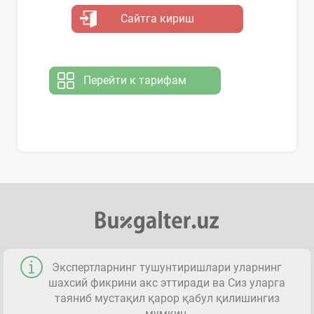
Сайтга кириш
Перейти к тарифам
Экспертларнинг тушунтиришлари уларнинг
шахсий фикрини акс эттиради ва Сиз уларга
таяниб мустақил қарор қабул қилишингиз
мумкин.