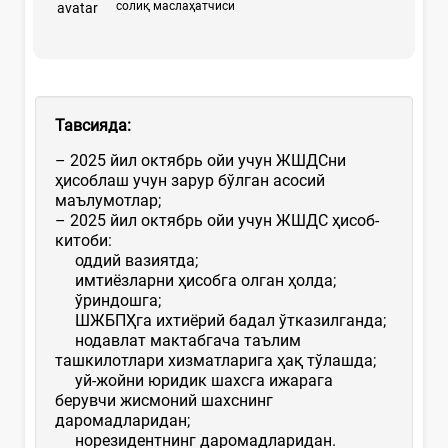
солиқ маслаҳатчиси
Тавсияда:
– 2025 йил октябрь ойи учун ЖШДСни
ҳисоблаш учун зарур бўлган асосий
маълумотлар;
– 2025 йил октябрь ойи учун ЖШДС ҳисоб-
китоби:
оддий вазиятда;
имтиёзларни ҳисобга олган ҳолда;
ўриндошга;
ШЖБПҲга ихтиёрий бадал ўтказилганда;
нодавлат мактабгача таълим
ташкилотлари хизматларига ҳақ тўлашда;
уй-жойни юридик шахсга ижарага
берувчи жисмоний шахснинг
даромадларидан;
норезидентнинг даромадларидан.