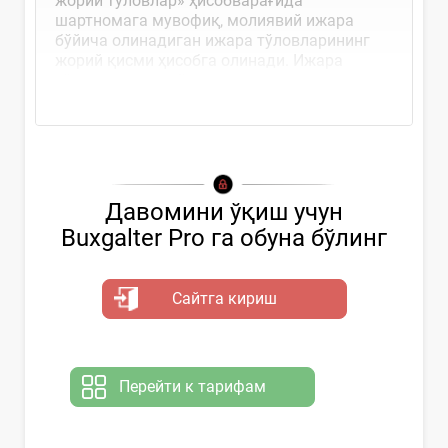
жорий тўловлар» ҳисобварағида
шартномага мувофиқ, молиявий ижара
бўйича олинадиган ижара тўловларининг
жорий қисми ҳисобга олинади. Ижара
тўловлари жорий...
Давомини ўқиш учун
Buxgalter Pro га обуна бўлинг
Сайтга кириш
Перейти к тарифам