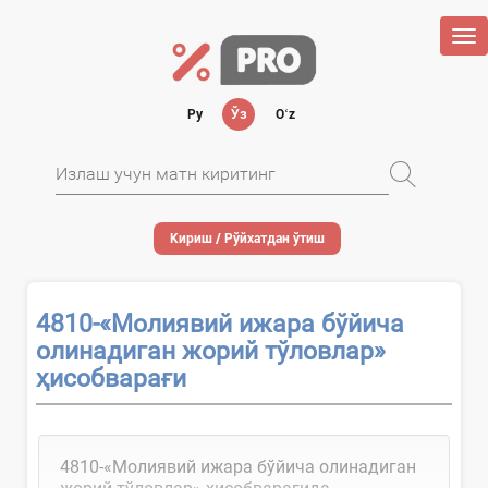
Tog
nav
Ру
Ўз
Oʻz
Кириш / Рўйхатдан ўтиш
4810-«Молиявий ижара бўйича
олинадиган жорий тўловлар»
ҳисобварағи
4810-«Молиявий ижара бўйича олинадиган