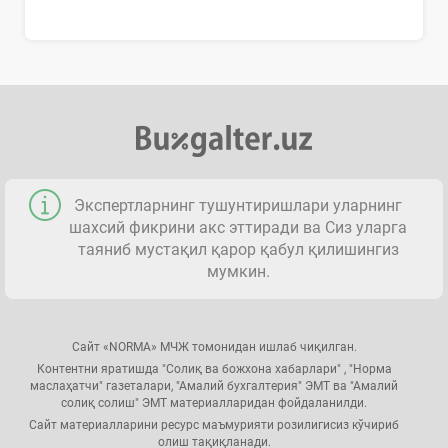
Экспертларнинг тушунтиришлари уларнинг
шахсий фикрини акс эттиради ва Сиз уларга
таяниб мустақил қарор қабул қилишингиз
мумкин.
Сайт «NORMA» МЧЖ томонидан ишлаб чиқилган.
Контентни яратишда "Солиқ ва божхона хабарлари" , "Норма
маслаҳатчи" газеталари, "Амалий бухгалтерия" ЭМТ ва "Амалий
солиқ солиш" ЭМТ материалларидан фойдаланилди.
Сайт материалларини ресурс маъмурияти розилигисиз кўчириб
олиш тақиқланади.